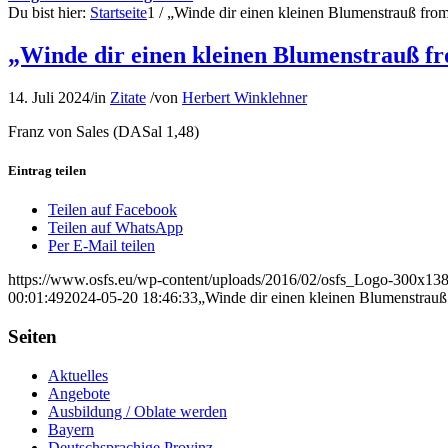
Du bist hier:
Startseite
1
/
„Winde dir einen kleinen Blumenstrauß fr
„Winde dir einen kleinen Blumenstrauß 
14. Juli 2024
/
in
Zitate
/
von
Herbert Winklehner
Franz von Sales (DASal 1,48)
Eintrag teilen
Teilen auf Facebook
Teilen auf WhatsApp
Per E-Mail teilen
https://www.osfs.eu/wp-content/uploads/2016/02/osfs_Logo-300x13
00:01:49
2024-05-20 18:46:33
„Winde dir einen kleinen Blumenstrau
Seiten
Aktuelles
Angebote
Ausbildung / Oblate werden
Bayern
Deutschsprachige Provinz