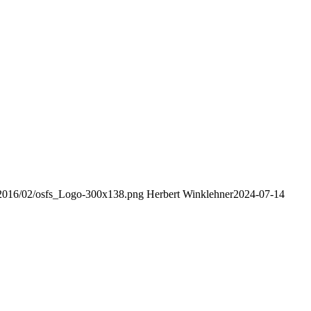
s/2016/02/osfs_Logo-300x138.png
Herbert Winklehner
2024-07-14