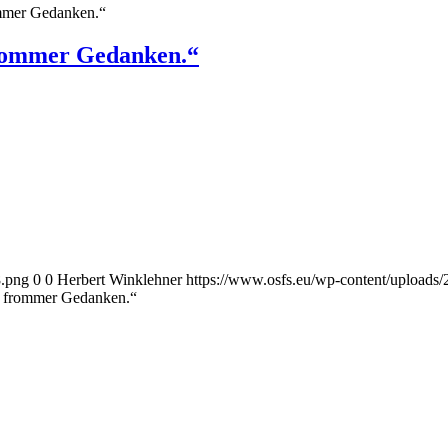
ommer Gedanken.“
frommer Gedanken.“
8.png
0
0
Herbert Winklehner
https://www.osfs.eu/wp-content/upload
ß frommer Gedanken.“