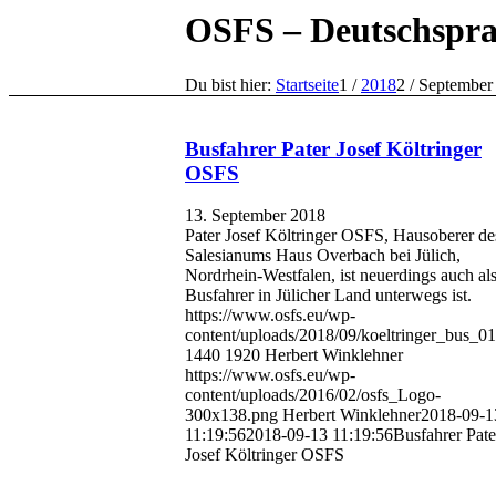
OSFS – Deutschspra
Du bist hier:
Startseite
1
/
2018
2
/
September
Busfahrer Pater Josef Költringer
OSFS
13. September 2018
Pater Josef Költringer OSFS, Hausoberer de
Salesianums Haus Overbach bei Jülich,
Nordrhein-Westfalen, ist neuerdings auch al
Busfahrer in Jülicher Land unterwegs ist.
https://www.osfs.eu/wp-
content/uploads/2018/09/koeltringer_bus_01
1440
1920
Herbert Winklehner
https://www.osfs.eu/wp-
content/uploads/2016/02/osfs_Logo-
300x138.png
Herbert Winklehner
2018-09-1
11:19:56
2018-09-13 11:19:56
Busfahrer Pate
Josef Költringer OSFS