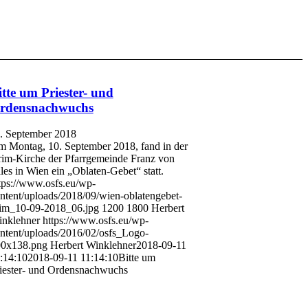
itte um Priester- und
rdensnachwuchs
. September 2018
 Montag, 10. September 2018, fand in der
im-Kirche der Pfarrgemeinde Franz von
les in Wien ein „Oblaten-Gebet“ statt.
tps://www.osfs.eu/wp-
ntent/uploads/2018/09/wien-oblatengebet-
im_10-09-2018_06.jpg
1200
1800
Herbert
nklehner
https://www.osfs.eu/wp-
ntent/uploads/2016/02/osfs_Logo-
0x138.png
Herbert Winklehner
2018-09-11
:14:10
2018-09-11 11:14:10
Bitte um
iester- und Ordensnachwuchs