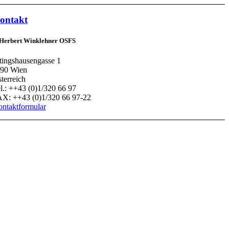
ontakt
 Herbert Winklehner OSFS
tingshausengasse 1
90 Wien
terreich
l.: ++43 (0)1/320 66 97
X: ++43 (0)1/320 66 97-22
ntaktformular