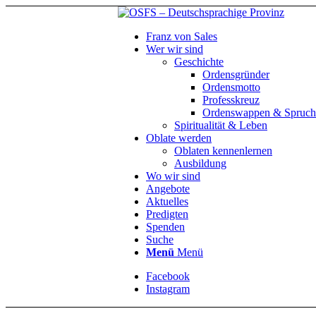
Franz von Sales
Wer wir sind
Geschichte
Ordensgründer
Ordensmotto
Professkreuz
Ordenswappen & Spruch
Spiritualität & Leben
Oblate werden
Oblaten kennenlernen
Ausbildung
Wo wir sind
Angebote
Aktuelles
Predigten
Spenden
Suche
Menü
Menü
Facebook
Instagram