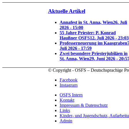
Aktuelle Artikel
Annafest in St. Anna, Wien
26. Juli
2026 - 15:00
55 Jahre Priester: P. Konrad
Haußner OSFS
12. Juli 2026 - 23:03
Professerneuerung im Kaasgraben
7
Juli 2026 - 17:59
Zwei besondere Priesterjubiläen in
St. Anna, Wien
29. Juni 2026 - 20:5
© Copyright - OSFS – Deutschsprachige Pr
Facebook
Instagram
OSFS Intern
Kontakt
Impressum & Datenschutz
Links
Kinder- und Jugendschutz, Aufarbeit
Admin