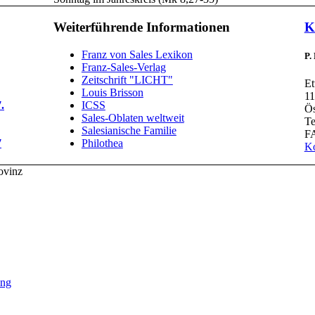
Weiterführende Informationen
K
Franz von Sales Lexikon
P.
Franz-Sales-Verlag
Zeitschrift "LICHT"
Et
Louis Brisson
11
.
ICSS
Ös
Sales-Oblaten weltweit
Te
Salesianische Familie
FA
7
Philothea
Ko
ovinz
ung