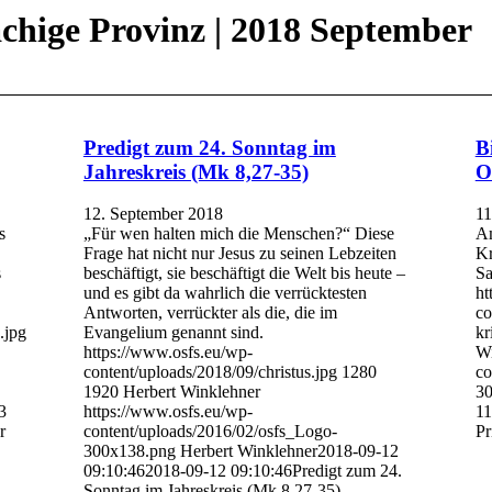
chige Provinz | 2018 September
Predigt zum 24. Sonntag im
B
Jahreskreis (Mk 8,27-35)
O
12. September 2018
11
s
„Für wen halten mich die Menschen?“ Diese
Am
Frage hat nicht nur Jesus zu seinen Lebzeiten
Kr
s
beschäftigt, sie beschäftigt die Welt bis heute –
Sa
und es gibt da wahrlich die verrücktesten
ht
Antworten, verrückter als die, die im
co
.jpg
Evangelium genannt sind.
kr
https://www.osfs.eu/wp-
Wi
content/uploads/2018/09/christus.jpg
1280
co
1920
Herbert Winklehner
30
3
https://www.osfs.eu/wp-
11
r
content/uploads/2016/02/osfs_Logo-
Pr
300x138.png
Herbert Winklehner
2018-09-12
09:10:46
2018-09-12 09:10:46
Predigt zum 24.
Sonntag im Jahreskreis (Mk 8,27-35)