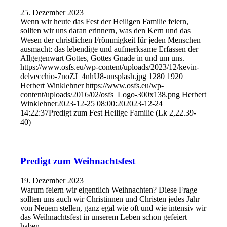
25. Dezember 2023
Wenn wir heute das Fest der Heiligen Familie feiern,
sollten wir uns daran erinnern, was den Kern und das
Wesen der christlichen Frömmigkeit für jeden Menschen
ausmacht: das lebendige und aufmerksame Erfassen der
Allgegenwart Gottes, Gottes Gnade in und um uns.
https://www.osfs.eu/wp-content/uploads/2023/12/kevin-
delvecchio-7noZJ_4nhU8-unsplash.jpg
1280
1920
Herbert Winklehner
https://www.osfs.eu/wp-
content/uploads/2016/02/osfs_Logo-300x138.png
Herbert
Winklehner
2023-12-25 08:00:20
2023-12-24
14:22:37
Predigt zum Fest Heilige Familie (Lk 2,22.39-
40)
Predigt zum Weihnachtsfest
19. Dezember 2023
Warum feiern wir eigentlich Weihnachten? Diese Frage
sollten uns auch wir Christinnen und Christen jedes Jahr
von Neuem stellen, ganz egal wie oft und wie intensiv wir
das Weihnachtsfest in unserem Leben schon gefeiert
haben.