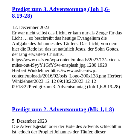
Predigt zum 3. Adventsonntag (Joh 1,6-
8.19-28)
12. Dezember 2023
Er war nicht selbst das Licht, er kam nur als Zeuge für das
Licht … so beschreibt das heutige Evangelium die
Aufgabe des Johannes des Täufers. Das Licht, von dem
hier die Rede ist, das ist natürlich Jesus, der Sohn Gottes,
der lang erwartete Christus.
https://www.osfs.eu/wp-content/uploads/2023/12/sixteen-
miles-out-iSyyY1GfYSw-unsplash.jpg
1280
1920
Herbert Winklehner
https://www.osfs.eu/wp-
content/uploads/2016/02/osfs_Logo-300x138.png
Herbert
Winklehner
2023-12-12 09:18:22
2023-12-12
09:18:22
Predigt zum 3. Adventsonntag (Joh 1,6-8.19-28)
Predigt zum 2. Adventsonntag (Mk 1,1-8)
5. Dezember 2023
Die Adventsgestalt oder der Bote des Advents schlechthin
ist jedoch der Prophet Johannes der Täufer, dieser