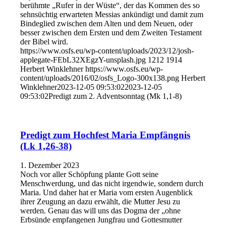
berühmte „Rufer in der Wüste“, der das Kommen des so
sehnsüchtig erwarteten Messias ankündigt und damit zum
Bindeglied zwischen dem Alten und dem Neuen, oder
besser zwischen dem Ersten und dem Zweiten Testament
der Bibel wird.
https://www.osfs.eu/wp-content/uploads/2023/12/josh-
applegate-FEbL32XEgzY-unsplash.jpg
1212
1914
Herbert Winklehner
https://www.osfs.eu/wp-
content/uploads/2016/02/osfs_Logo-300x138.png
Herbert
Winklehner
2023-12-05 09:53:02
2023-12-05
09:53:02
Predigt zum 2. Adventsonntag (Mk 1,1-8)
Predigt zum Hochfest Maria Empfängnis
(Lk 1,26-38)
1. Dezember 2023
Noch vor aller Schöpfung plante Gott seine
Menschwerdung, und das nicht irgendwie, sondern durch
Maria. Und daher hat er Maria vom ersten Augenblick
ihrer Zeugung an dazu erwählt, die Mutter Jesu zu
werden. Genau das will uns das Dogma der „ohne
Erbsünde empfangenen Jungfrau und Gottesmutter