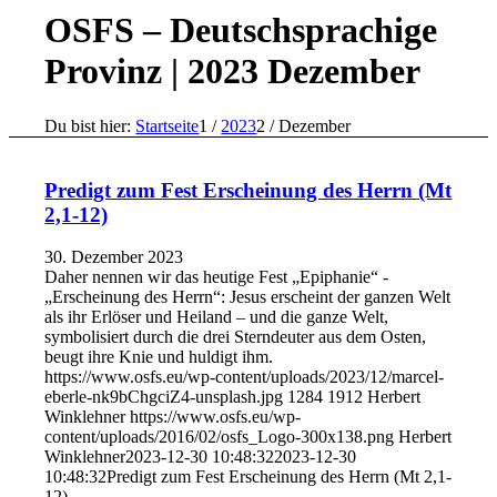
OSFS – Deutschsprachige
Provinz | 2023 Dezember
Du bist hier:
Startseite
1
/
2023
2
/
Dezember
Predigt zum Fest Erscheinung des Herrn (Mt
2,1-12)
30. Dezember 2023
Daher nennen wir das heutige Fest „Epiphanie“ -
„Erscheinung des Herrn“: Jesus erscheint der ganzen Welt
als ihr Erlöser und Heiland – und die ganze Welt,
symbolisiert durch die drei Sterndeuter aus dem Osten,
beugt ihre Knie und huldigt ihm.
https://www.osfs.eu/wp-content/uploads/2023/12/marcel-
eberle-nk9bChgciZ4-unsplash.jpg
1284
1912
Herbert
Winklehner
https://www.osfs.eu/wp-
content/uploads/2016/02/osfs_Logo-300x138.png
Herbert
Winklehner
2023-12-30 10:48:32
2023-12-30
10:48:32
Predigt zum Fest Erscheinung des Herrn (Mt 2,1-
12)