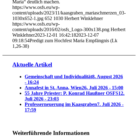
Maria“ deutlich machen.
https://www.osfs.eu/wp-
content/uploads/2023/11/kaasgraben_mariaschmerzen_03-
1030x652-1.jpg
652
1030
Herbert Winklehner
https://www.osfs.eu/wp-
content/uploads/2016/02/osfs_Logo-300x138.png
Herbert
Winklehner
2023-12-01 16:42:18
2023-12-07
09:18:54
Predigt zum Hochfest Maria Empfängnis (Lk
1,26-38)
Aktuelle Artikel
Gemeinschaft und Individualität
8. August 2026
- 16:24
Annafest in St. Anna, Wien
26. Juli 2026 - 15:00
55 Jahre Priester: P. Konrad Haußner OSFS
12.
Juli 2026 - 23:03
Professerneuerung im Kaasgraben
7. Juli 2026 -
17:59
Weiterführende Informationen