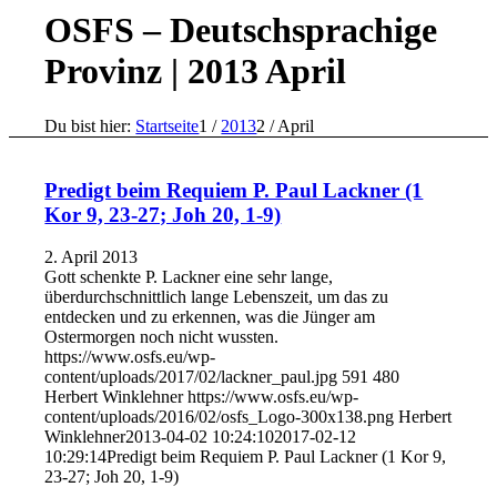
OSFS – Deutschsprachige
Provinz | 2013 April
Du bist hier:
Startseite
1
/
2013
2
/
April
Predigt beim Requiem P. Paul Lackner (1
Kor 9, 23-27; Joh 20, 1-9)
2. April 2013
Gott schenkte P. Lackner eine sehr lange,
überdurchschnittlich lange Lebenszeit, um das zu
entdecken und zu erkennen, was die Jünger am
Ostermorgen noch nicht wussten.
https://www.osfs.eu/wp-
content/uploads/2017/02/lackner_paul.jpg
591
480
Herbert Winklehner
https://www.osfs.eu/wp-
content/uploads/2016/02/osfs_Logo-300x138.png
Herbert
Winklehner
2013-04-02 10:24:10
2017-02-12
10:29:14
Predigt beim Requiem P. Paul Lackner (1 Kor 9,
23-27; Joh 20, 1-9)