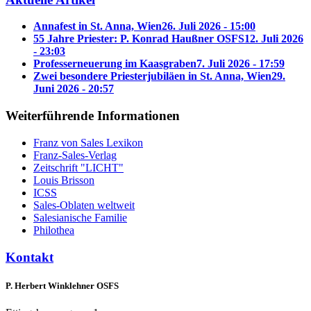
Annafest in St. Anna, Wien
26. Juli 2026 - 15:00
55 Jahre Priester: P. Konrad Haußner OSFS
12. Juli 2026
- 23:03
Professerneuerung im Kaasgraben
7. Juli 2026 - 17:59
Zwei besondere Priesterjubiläen in St. Anna, Wien
29.
Juni 2026 - 20:57
Weiterführende Informationen
Franz von Sales Lexikon
Franz-Sales-Verlag
Zeitschrift "LICHT"
Louis Brisson
ICSS
Sales-Oblaten weltweit
Salesianische Familie
Philothea
Kontakt
P. Herbert Winklehner OSFS