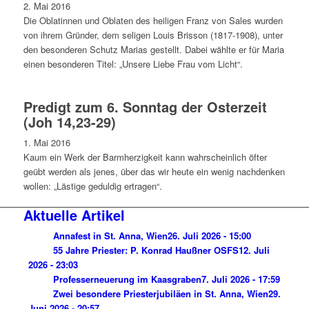
2. Mai 2016
Die Oblatinnen und Oblaten des heiligen Franz von Sales wurden
von ihrem Gründer, dem seligen Louis Brisson (1817-1908), unter
den besonderen Schutz Marias gestellt. Dabei wählte er für Maria
einen besonderen Titel: „Unsere Liebe Frau vom Licht“.
Predigt zum 6. Sonntag der Osterzeit
(Joh 14,23-29)
1. Mai 2016
Kaum ein Werk der Barmherzigkeit kann wahrscheinlich öfter
geübt werden als jenes, über das wir heute ein wenig nachdenken
wollen: „Lästige geduldig ertragen“.
Aktuelle Artikel
Annafest in St. Anna, Wien
26. Juli 2026 - 15:00
55 Jahre Priester: P. Konrad Haußner OSFS
12. Juli
2026 - 23:03
Professerneuerung im Kaasgraben
7. Juli 2026 - 17:59
Zwei besondere Priesterjubiläen in St. Anna, Wien
29.
Juni 2026 - 20:57