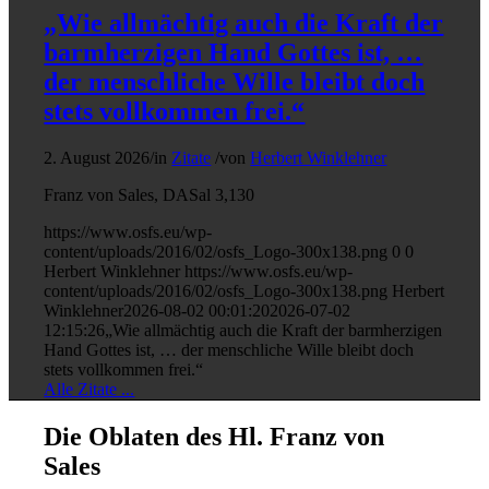
„Wie allmächtig auch die Kraft der
barmherzigen Hand Gottes ist, …
der menschliche Wille bleibt doch
stets vollkommen frei.“
2. August 2026
/
in
Zitate
/
von
Herbert Winklehner
Franz von Sales, DASal 3,130
https://www.osfs.eu/wp-
content/uploads/2016/02/osfs_Logo-300x138.png
0
0
Herbert Winklehner
https://www.osfs.eu/wp-
content/uploads/2016/02/osfs_Logo-300x138.png
Herbert
Winklehner
2026-08-02 00:01:20
2026-07-02
12:15:26
„Wie allmächtig auch die Kraft der barmherzigen
Hand Gottes ist, … der menschliche Wille bleibt doch
stets vollkommen frei.“
Alle Zitate ...
Die Oblaten des Hl. Franz von
Sales