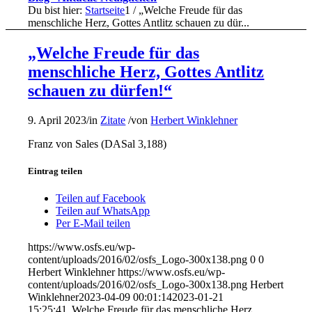
Du bist hier:
Startseite
1
/
„Welche Freude für das
menschliche Herz, Gottes Antlitz schauen zu dür...
„Welche Freude für das
menschliche Herz, Gottes Antlitz
schauen zu dürfen!“
9. April 2023
/
in
Zitate
/
von
Herbert Winklehner
Franz von Sales (DASal 3,188)
Eintrag teilen
Teilen auf Facebook
Teilen auf WhatsApp
Per E-Mail teilen
https://www.osfs.eu/wp-
content/uploads/2016/02/osfs_Logo-300x138.png
0
0
Herbert Winklehner
https://www.osfs.eu/wp-
content/uploads/2016/02/osfs_Logo-300x138.png
Herbert
Winklehner
2023-04-09 00:01:14
2023-01-21
15:25:41
„Welche Freude für das menschliche Herz,