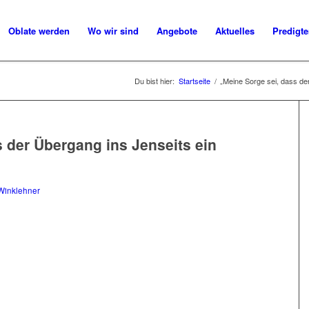
Oblate werden
Wo wir sind
Angebote
Aktuelles
Predigt
Du bist hier:
Startseite
/
„Meine Sorge sei, dass der
 der Übergang ins Jenseits ein
Winklehner