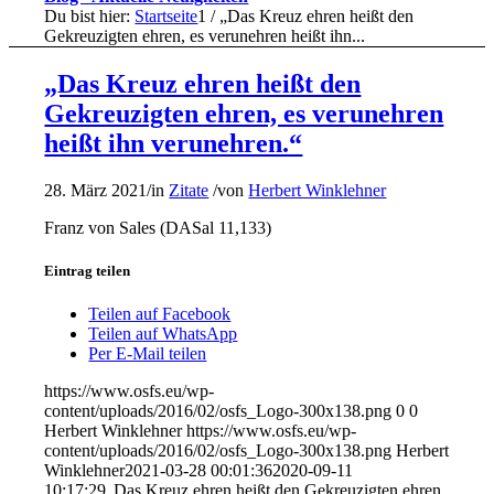
Du bist hier:
Startseite
1
/
„Das Kreuz ehren heißt den
Gekreuzigten ehren, es verunehren heißt ihn...
„Das Kreuz ehren heißt den
Gekreuzigten ehren, es verunehren
heißt ihn verunehren.“
28. März 2021
/
in
Zitate
/
von
Herbert Winklehner
Franz von Sales (DASal 11,133)
Eintrag teilen
Teilen auf Facebook
Teilen auf WhatsApp
Per E-Mail teilen
https://www.osfs.eu/wp-
content/uploads/2016/02/osfs_Logo-300x138.png
0
0
Herbert Winklehner
https://www.osfs.eu/wp-
content/uploads/2016/02/osfs_Logo-300x138.png
Herbert
Winklehner
2021-03-28 00:01:36
2020-09-11
10:17:29
„Das Kreuz ehren heißt den Gekreuzigten ehren,