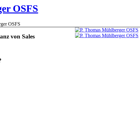
ger OSFS
rger OSFS
ranz von Sales
?