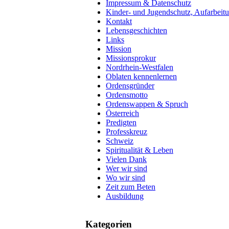
Impressum & Datenschutz
Kinder- und Jugendschutz, Aufarbeit
Kontakt
Lebensgeschichten
Links
Mission
Missionsprokur
Nordrhein-Westfalen
Oblaten kennenlernen
Ordensgründer
Ordensmotto
Ordenswappen & Spruch
Österreich
Predigten
Professkreuz
Schweiz
Spiritualität & Leben
Vielen Dank
Wer wir sind
Wo wir sind
Zeit zum Beten
Ausbildung
Kategorien