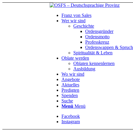
Franz von Sales
Wer wir sind
Geschichte
Ordensgründer
Ordensmotto
Professkreuz
Ordenswappen & Spruch
Spiritualität & Leben
Oblate werden
Oblaten kennenlernen
Ausbildung
Wo wir sind
Angebote
Aktuelles
Predigten
Spenden
Suche
Menü
Menü
Facebook
Instagram