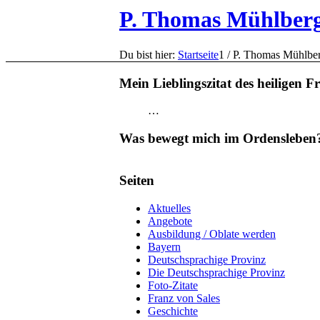
P. Thomas Mühlber
Du bist hier:
Startseite
1
/
P. Thomas Mühlbe
Mein Lieblingszitat des heiligen F
…
Was bewegt mich im Ordensleben
Seiten
Aktuelles
Angebote
Ausbildung / Oblate werden
Bayern
Deutschsprachige Provinz
Die Deutschsprachige Provinz
Foto-Zitate
Franz von Sales
Geschichte