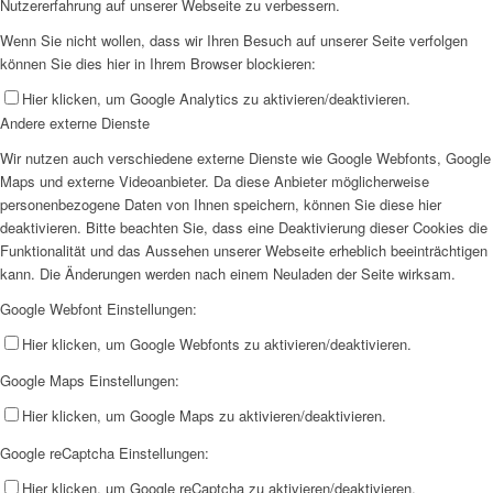
Nutzererfahrung auf unserer Webseite zu verbessern.
20. Dezember
Wenn Sie nicht wollen, dass wir Ihren Besuch auf unserer Seite verfolgen
können Sie dies hier in Ihrem Browser blockieren:
Weiterlesen
19. Dezember
Hier klicken, um Google Analytics zu aktivieren/deaktivieren.
Andere externe Dienste
Weiterlesen
Wir nutzen auch verschiedene externe Dienste wie Google Webfonts, Google
18. Dezember
Maps und externe Videoanbieter. Da diese Anbieter möglicherweise
personenbezogene Daten von Ihnen speichern, können Sie diese hier
Weiterlesen
deaktivieren. Bitte beachten Sie, dass eine Deaktivierung dieser Cookies die
17. Dezember
Funktionalität und das Aussehen unserer Webseite erheblich beeinträchtigen
kann. Die Änderungen werden nach einem Neuladen der Seite wirksam.
Weiterlesen
Google Webfont Einstellungen:
16. Dezember
Hier klicken, um Google Webfonts zu aktivieren/deaktivieren.
Weiterlesen
Google Maps Einstellungen:
15. Dezember
Hier klicken, um Google Maps zu aktivieren/deaktivieren.
Weiterlesen
Google reCaptcha Einstellungen:
14. Dezember
Hier klicken, um Google reCaptcha zu aktivieren/deaktivieren.