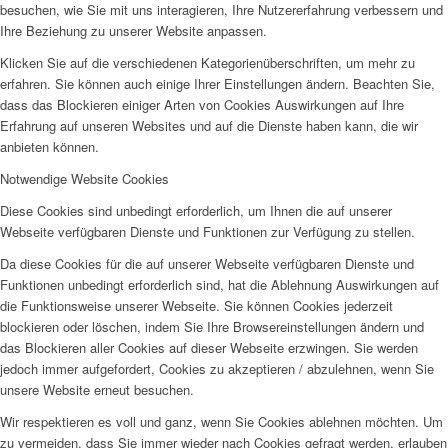
besuchen, wie Sie mit uns interagieren, Ihre Nutzererfahrung verbessern und
Weiterlesen
Ihre Beziehung zu unserer Website anpassen.
2. Jänner
Klicken Sie auf die verschiedenen Kategorienüberschriften, um mehr zu
erfahren. Sie können auch einige Ihrer Einstellungen ändern. Beachten Sie,
Weiterlesen
dass das Blockieren einiger Arten von Cookies Auswirkungen auf Ihre
1. Jänner
Erfahrung auf unseren Websites und auf die Dienste haben kann, die wir
anbieten können.
Weiterlesen
31. Dezember
Notwendige Website Cookies
Diese Cookies sind unbedingt erforderlich, um Ihnen die auf unserer
Weiterlesen
Webseite verfügbaren Dienste und Funktionen zur Verfügung zu stellen.
30. Dezember
Da diese Cookies für die auf unserer Webseite verfügbaren Dienste und
Funktionen unbedingt erforderlich sind, hat die Ablehnung Auswirkungen auf
Weiterlesen
die Funktionsweise unserer Webseite. Sie können Cookies jederzeit
29. Dezember
blockieren oder löschen, indem Sie Ihre Browsereinstellungen ändern und
das Blockieren aller Cookies auf dieser Webseite erzwingen. Sie werden
Weiterlesen
jedoch immer aufgefordert, Cookies zu akzeptieren / abzulehnen, wenn Sie
28. Dezember
unsere Website erneut besuchen.
Wir respektieren es voll und ganz, wenn Sie Cookies ablehnen möchten. Um
Weiterlesen
zu vermeiden, dass Sie immer wieder nach Cookies gefragt werden, erlauben