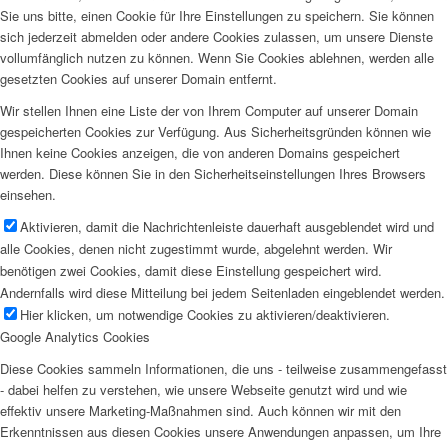
27. Dezember
Sie uns bitte, einen Cookie für Ihre Einstellungen zu speichern. Sie können
sich jederzeit abmelden oder andere Cookies zulassen, um unsere Dienste
Weiterlesen
vollumfänglich nutzen zu können. Wenn Sie Cookies ablehnen, werden alle
26. Dezember
gesetzten Cookies auf unserer Domain entfernt.
Weiterlesen
Wir stellen Ihnen eine Liste der von Ihrem Computer auf unserer Domain
25. Dezember
gespeicherten Cookies zur Verfügung. Aus Sicherheitsgründen können wie
Ihnen keine Cookies anzeigen, die von anderen Domains gespeichert
werden. Diese können Sie in den Sicherheitseinstellungen Ihres Browsers
Weiterlesen
einsehen.
24. Dezember
Aktivieren, damit die Nachrichtenleiste dauerhaft ausgeblendet wird und
Weiterlesen
alle Cookies, denen nicht zugestimmt wurde, abgelehnt werden. Wir
23. Dezember
benötigen zwei Cookies, damit diese Einstellung gespeichert wird.
Andernfalls wird diese Mitteilung bei jedem Seitenladen eingeblendet werden.
Weiterlesen
Hier klicken, um notwendige Cookies zu aktivieren/deaktivieren.
22. Dezember
Google Analytics Cookies
Diese Cookies sammeln Informationen, die uns - teilweise zusammengefasst
Weiterlesen
- dabei helfen zu verstehen, wie unsere Webseite genutzt wird und wie
21. Dezember
effektiv unsere Marketing-Maßnahmen sind. Auch können wir mit den
Erkenntnissen aus diesen Cookies unsere Anwendungen anpassen, um Ihre
Weiterlesen