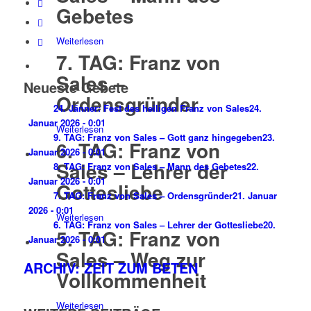
Gebetes
Weiterlesen
7. TAG: Franz von
Sales –
Neueste Gebete
Ordensgründer
24. Jänner: Fest des heiligen Franz von Sales
24.
Januar 2026 - 0:01
Weiterlesen
9. TAG: Franz von Sales – Gott ganz hingegeben
23.
6. TAG: Franz von
Januar 2026 - 0:01
Sales – Lehrer der
8. TAG: Franz von Sales – Mann des Gebetes
22.
Januar 2026 - 0:01
Gottesliebe
7. TAG: Franz von Sales – Ordensgründer
21. Januar
2026 - 0:01
Weiterlesen
6. TAG: Franz von Sales – Lehrer der Gottesliebe
20.
5. TAG: Franz von
Januar 2026 - 0:01
Sales – Weg zur
ARCHIV: ZEIT ZUM BETEN
Vollkommenheit
Weiterlesen