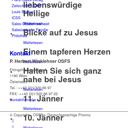
liebenswürdige
Zeitschrift "LICHT"
Heilige
Louis Brisson
ICSS
Weiterlesen
Sales-Oblaten weltweit
Blicke auf zu Jesus
Salesianische Familie
Philothea
Weiterlesen
Einem tapferen Herzen
Kontakt
P. Herbert Winklehner OSFS
Weiterlesen
Halten Sie sich ganz
Ettingshausengasse 1
1190 Wien
nahe bei Jesus
Österreich
Tel.: ++43 (0)1/320 66 97
Weiterlesen
FAX: ++43 (0)1/320 66 97-22
11. Jänner
Kontaktformular
Weiterlesen
10. Jänner
© Copyright - OSFS – Deutschsprachige Provinz
Weiterlesen