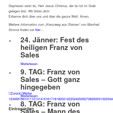
Gepriesen seist du, Herr Jesus Christus, der du tot im Grab
gelegen bist. Wir bitten dich:
Erbarme dich über uns und über die ganze Welt. Amen.
Weitere Information zum „Kreuzweg aus Steinen“ von Manfred
Simma finden sie
hier…
24. Jänner: Fest des
heiligen Franz von
Sales
Weiterlesen
9. TAG: Franz von
Sales – Gott ganz
hingegeben
Zurück
Weiter
Weiterlesen
1
2
3
4
5
6
7
8
9
10
11
12
13
14
15
16
17
18
19
20
21
22
23
24
25
26
27
28
29
30
31
32
33
34
8. TAG: Franz von
Eintrag teilen
Sales – Mann des