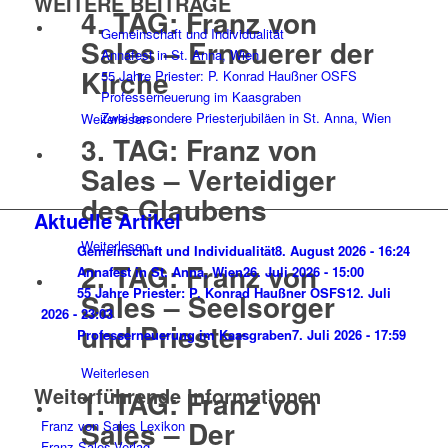
WEITERE BEITRÄGE
4. TAG: Franz von
Gemeinschaft und Individualität
Sales – Erneuerer der
Annafest in St. Anna, Wien
Kirche
55 Jahre Priester: P. Konrad Haußner OSFS
Professerneuerung im Kaasgraben
Zwei besondere Priesterjubiläen in St. Anna, Wien
Weiterlesen
3. TAG: Franz von
Sales – Verteidiger
des Glaubens
Aktuelle Artikel
Weiterlesen
Gemeinschaft und Individualität
8. August 2026 - 16:24
2. TAG: Franz von
Annafest in St. Anna, Wien
26. Juli 2026 - 15:00
55 Jahre Priester: P. Konrad Haußner OSFS
12. Juli
Sales – Seelsorger
2026 - 23:03
und Priester
Professerneuerung im Kaasgraben
7. Juli 2026 - 17:59
Weiterlesen
Weiterführende Informationen
1. TAG: Franz von
Sales – Der
Franz von Sales Lexikon
Franz-Sales-Verlag