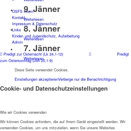
9. Jänner
OSFS Intern
Kontakt
Weiterlesen
Impressum & Datenschutz
8. Jänner
Links
Kinder- und Jugendschutz, Aufarbeitung
Weiterlesen
Admin
7. Jänner
Predigt zur Osternacht (Lk 24,1-12)
Predigt
Weiterlesen
zum Ostersonntag (Joh 20,1-9)
6. Jänner
Diese Seite verwendet Cookies.
Weiterlesen
Einstellungen akzeptieren
Verberge nur die Benachrichtigung
5. Jänner
Cookie- und Datenschutzeinstellungen
Weiterlesen
4. Jänner
Wie wir Cookies verwenden
Weiterlesen
Wir können Cookies anfordern, die auf Ihrem Gerät eingestellt werden. Wir
3. Jänner
verwenden Cookies, um uns mitzuteilen, wenn Sie unsere Websites