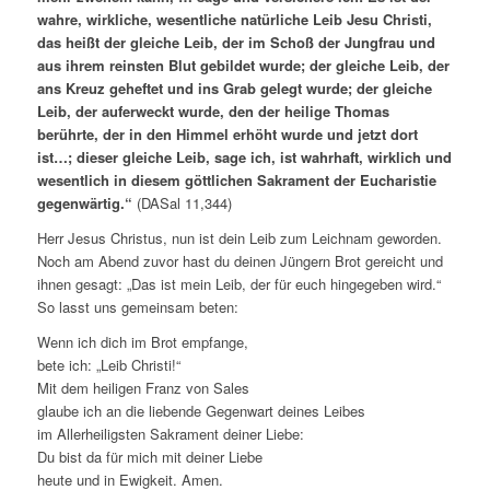
wahre, wirkliche, wesentliche natürliche Leib Jesu Christi,
das heißt der gleiche Leib, der im Schoß der Jungfrau und
aus ihrem reinsten Blut gebildet wurde; der gleiche Leib, der
ans Kreuz geheftet und ins Grab gelegt wurde; der gleiche
Leib, der auferweckt wurde, den der heilige Thomas
berührte, der in den Himmel erhöht wurde und jetzt dort
ist…; dieser gleiche Leib, sage ich, ist wahrhaft, wirklich und
wesentlich in diesem göttlichen Sakrament der Eucharistie
gegenwärtig.“
(DASal 11,344)
Herr Jesus Christus, nun ist dein Leib zum Leichnam geworden.
Noch am Abend zuvor hast du deinen Jüngern Brot gereicht und
ihnen gesagt: „Das ist mein Leib, der für euch hingegeben wird.“
So lasst uns gemeinsam beten:
Wenn ich dich im Brot empfange,
bete ich: „Leib Christi!“
Mit dem heiligen Franz von Sales
glaube ich an die liebende Gegenwart deines Leibes
im Allerheiligsten Sakrament deiner Liebe:
Du bist da für mich mit deiner Liebe
heute und in Ewigkeit. Amen.