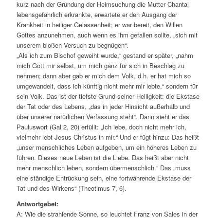
kurz nach der Gründung der Heimsuchung die Mutter Chantal
lebensgefährlich erkrankte, erwartete er den Ausgang der
Krankheit in heiliger Gelassenheit; er war bereit, den Willen
Gottes anzunehmen, auch wenn es ihm gefallen sollte, „sich mit
unserem bloßen Versuch zu begnügen“.
„Als ich zum Bischof geweiht wurde,“ gestand er später, „nahm
mich Gott mir selbst, um mich ganz für sich in Beschlag zu
nehmen; dann aber gab er mich dem Volk, d.h. er hat mich so
umgewandelt, dass ich künftig nicht mehr mir lebte,“ sondern für
sein Volk. Das ist der tiefste Grund seiner Heiligkeit: die Ekstase
der Tat oder des Lebens, „das in jeder Hinsicht außerhalb und
über unserer natürlichen Verfassung steht“. Darin sieht er das
Pauluswort (Gal 2, 20) erfüllt: „Ich lebe, doch nicht mehr ich,
vielmehr lebt Jesus Christus in mir.“ Und er fügt hinzu: Das heißt
„unser menschliches Leben aufgeben, um ein höheres Leben zu
führen. Dieses neue Leben ist die Liebe. Das heißt aber nicht
mehr menschlich leben, sondern übermenschlich.“ Das „muss
eine ständige Entrückung sein, eine fortwährende Ekstase der
Tat und des Wirkens“ (Theotimus 7, 6).
Antwortgebet:
A: Wie die strahlende Sonne, so leuchtet Franz von Sales in der