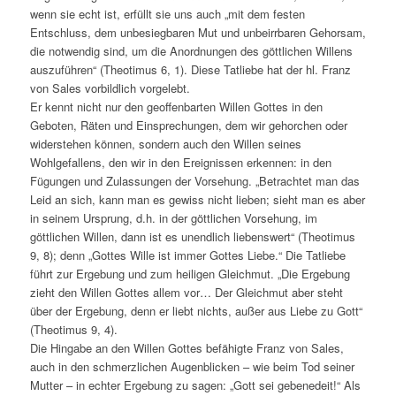
wenn sie echt ist, erfüllt sie uns auch „mit dem festen
Entschluss, dem unbesiegbaren Mut und unbeirrbaren Gehorsam,
die notwendig sind, um die Anordnungen des göttlichen Willens
auszuführen“ (Theotimus 6, 1). Diese Tatliebe hat der hl. Franz
von Sales vorbildlich vorgelebt.
Er kennt nicht nur den geoffenbarten Willen Gottes in den
Geboten, Räten und Einsprechungen, dem wir gehorchen oder
widerstehen können, sondern auch den Willen seines
Wohlgefallens, den wir in den Ereignissen erkennen: in den
Fügungen und Zulassungen der Vorsehung. „Betrachtet man das
Leid an sich, kann man es gewiss nicht lieben; sieht man es aber
in seinem Ursprung, d.h. in der göttlichen Vorsehung, im
göttlichen Willen, dann ist es unendlich liebenswert“ (Theotimus
9, 8); denn „Gottes Wille ist immer Gottes Liebe.“ Die Tatliebe
führt zur Ergebung und zum heiligen Gleichmut. „Die Ergebung
zieht den Willen Gottes allem vor… Der Gleichmut aber steht
über der Ergebung, denn er liebt nichts, außer aus Liebe zu Gott“
(Theotimus 9, 4).
Die Hingabe an den Willen Gottes befähigte Franz von Sales,
auch in den schmerzlichen Augenblicken – wie beim Tod seiner
Mutter – in echter Ergebung zu sagen: „Gott sei gebenedeit!“ Als