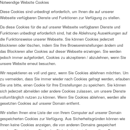
Notwendige Website Cookies
Weiterlesen
8. JÄNNER
Diese Cookies sind unbedingt erforderlich, um Ihnen die auf unserer
Webseite verfügbaren Dienste und Funktionen zur Verfügung zu stellen.
Weiterlesen
Da diese Cookies für die auf unserer Webseite verfügbaren Dienste und
7. JÄNNER
Funktionen unbedingt erforderlich sind, hat die Ablehnung Auswirkungen auf
die Funktionsweise unserer Webseite. Sie können Cookies jederzeit
Weiterlesen
blockieren oder löschen, indem Sie Ihre Browsereinstellungen ändern und
6. JÄNNER
das Blockieren aller Cookies auf dieser Webseite erzwingen. Sie werden
jedoch immer aufgefordert, Cookies zu akzeptieren / abzulehnen, wenn Sie
Weiterlesen
unsere Website erneut besuchen.
5. JÄNNER
Wir respektieren es voll und ganz, wenn Sie Cookies ablehnen möchten. Um
zu vermeiden, dass Sie immer wieder nach Cookies gefragt werden, erlauben
Weiterlesen
Sie uns bitte, einen Cookie für Ihre Einstellungen zu speichern. Sie können
4. JÄNNER
sich jederzeit abmelden oder andere Cookies zulassen, um unsere Dienste
vollumfänglich nutzen zu können. Wenn Sie Cookies ablehnen, werden alle
Weiterlesen
gesetzten Cookies auf unserer Domain entfernt.
3. JÄNNER
Wir stellen Ihnen eine Liste der von Ihrem Computer auf unserer Domain
gespeicherten Cookies zur Verfügung. Aus Sicherheitsgründen können wie
Weiterlesen
Ihnen keine Cookies anzeigen, die von anderen Domains gespeichert
2. JÄNNER