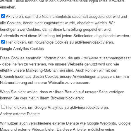
werden. Diese können Sie in den Sicherheitseinstellungen Ihres Browsers
einsehen.
Weiterlesen
1. JÄNNER
Aktivieren, damit die Nachrichtenleiste dauerhaft ausgeblendet wird und
alle Cookies, denen nicht zugestimmt wurde, abgelehnt werden. Wir
benötigen zwei Cookies, damit diese Einstellung gespeichert wird.
Weiterlesen
31. DEZEMBER
Andernfalls wird diese Mitteilung bei jedem Seitenladen eingeblendet werden.
Hier klicken, um notwendige Cookies zu aktivieren/deaktivieren.
Google Analytics Cookies
Weiterlesen
30. DEZEMBER
Diese Cookies sammeln Informationen, die uns - teilweise zusammengefasst
- dabei helfen zu verstehen, wie unsere Webseite genutzt wird und wie
Weiterlesen
effektiv unsere Marketing-Maßnahmen sind. Auch können wir mit den
29. DEZEMBER
Erkenntnissen aus diesen Cookies unsere Anwendungen anpassen, um Ihre
Nutzererfahrung auf unserer Webseite zu verbessern.
Weiterlesen
Wenn Sie nicht wollen, dass wir Ihren Besuch auf unserer Seite verfolgen
28. DEZEMBER
können Sie dies hier in Ihrem Browser blockieren:
Hier klicken, um Google Analytics zu aktivieren/deaktivieren.
Weiterlesen
Andere externe Dienste
27. DEZEMBER
Wir nutzen auch verschiedene externe Dienste wie Google Webfonts, Google
Weiterlesen
Maps und externe Videoanbieter. Da diese Anbieter möglicherweise