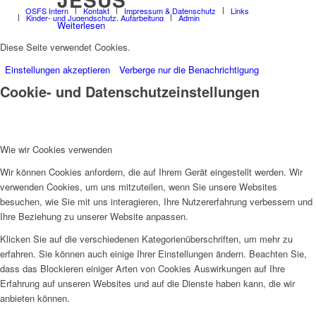
OSFS Intern
Kontakt
Impressum & Datenschutz
Links
Kinder- und Jugendschutz, Aufarbeitung
Admin
Weiterlesen
EINEM TAPFEREN
Diese Seite verwendet Cookies.
HERZEN
Einstellungen akzeptieren
Verberge nur die Benachrichtigung
Cookie- und Datenschutzeinstellungen
Weiterlesen
HALTEN SIE SICH
GANZ NAHE BEI
Wie wir Cookies verwenden
JESUS
Wir können Cookies anfordern, die auf Ihrem Gerät eingestellt werden. Wir
Weiterlesen
verwenden Cookies, um uns mitzuteilen, wenn Sie unsere Websites
11. JÄNNER
besuchen, wie Sie mit uns interagieren, Ihre Nutzererfahrung verbessern und
Ihre Beziehung zu unserer Website anpassen.
Weiterlesen
Klicken Sie auf die verschiedenen Kategorienüberschriften, um mehr zu
10. JÄNNER
erfahren. Sie können auch einige Ihrer Einstellungen ändern. Beachten Sie,
dass das Blockieren einiger Arten von Cookies Auswirkungen auf Ihre
Weiterlesen
Erfahrung auf unseren Websites und auf die Dienste haben kann, die wir
9. JÄNNER
anbieten können.