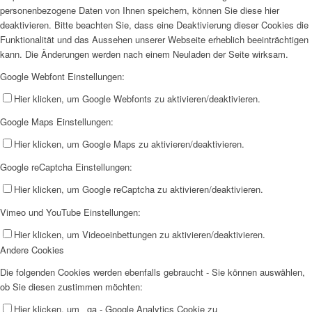
26. DEZEMBER
personenbezogene Daten von Ihnen speichern, können Sie diese hier
deaktivieren. Bitte beachten Sie, dass eine Deaktivierung dieser Cookies die
Weiterlesen
Funktionalität und das Aussehen unserer Webseite erheblich beeinträchtigen
25. DEZEMBER
kann. Die Änderungen werden nach einem Neuladen der Seite wirksam.
Google Webfont Einstellungen:
Weiterlesen
Hier klicken, um Google Webfonts zu aktivieren/deaktivieren.
24. DEZEMBER
Google Maps Einstellungen:
Weiterlesen
Hier klicken, um Google Maps zu aktivieren/deaktivieren.
23. DEZEMBER
Google reCaptcha Einstellungen:
Weiterlesen
Hier klicken, um Google reCaptcha zu aktivieren/deaktivieren.
22. DEZEMBER
Vimeo und YouTube Einstellungen:
Weiterlesen
Hier klicken, um Videoeinbettungen zu aktivieren/deaktivieren.
21. DEZEMBER
Andere Cookies
Weiterlesen
Die folgenden Cookies werden ebenfalls gebraucht - Sie können auswählen,
20. DEZEMBER
ob Sie diesen zustimmen möchten:
Hier klicken, um _ga - Google Analytics Cookie zu