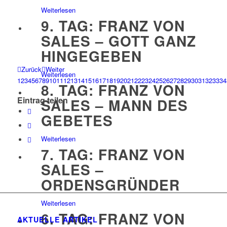
Weiterlesen
9. TAG: FRANZ VON
SALES – GOTT GANZ
HINGEGEBEN
Zurück
Weiter
Weiterlesen
1
2
3
4
5
6
7
8
9
10
11
12
13
14
15
16
17
18
19
20
21
22
23
24
25
26
27
28
29
30
31
32
33
34
8. TAG: FRANZ VON
Eintrag teilen
SALES – MANN DES
GEBETES
Weiterlesen
7. TAG: FRANZ VON
SALES –
ORDENSGRÜNDER
Weiterlesen
6. TAG: FRANZ VON
AKTUELLE ARTIKEL