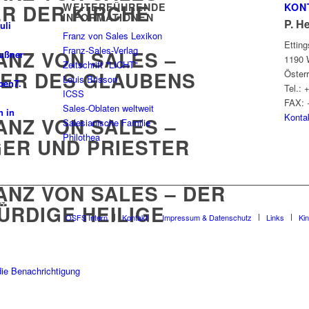
R DER KIRCHE
WEITERFÜHRENDE
KON
INFORMATIONEN
P. H
uli
Franz von Sales Lexikon
Ettin
Franz-Sales-Verlag
RANZ VON SALES –
außner
1190 
Zeitschrift "LICHT"
GER DES GLAUBENS
Öster
Louis Brisson
ben
7.
Tel.: 
ICSS
FAX: 
Sales-Oblaten weltweit
n in
Konta
RANZ VON SALES –
Salesianische Familie
Philothea
ER UND PRIESTER
RANZ VON SALES – DER
nz
ÜRDIGE HEILIGE
OSFS Intern
Kontakt
Impressum & Datenschutz
Links
Ki
F ZU JESUS
die Benachrichtigung
PFEREN HERZEN