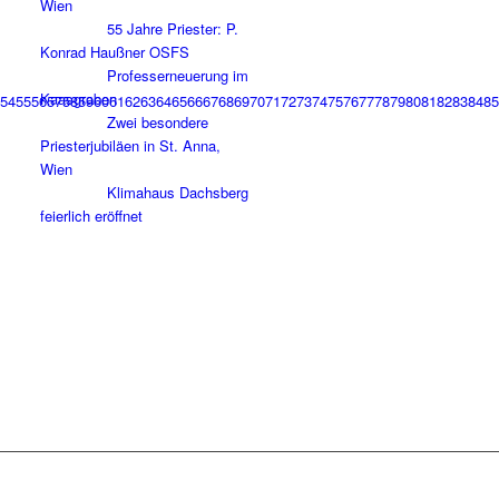
Wien
55 Jahre Priester: P.
Konrad Haußner OSFS
Professerneuerung im
Kaasgraben
54
55
56
57
58
59
60
61
62
63
64
65
66
67
68
69
70
71
72
73
74
75
76
77
78
79
80
81
82
83
84
85
Zwei besondere
Priesterjubiläen in St. Anna,
Wien
Klimahaus Dachsberg
feierlich eröffnet