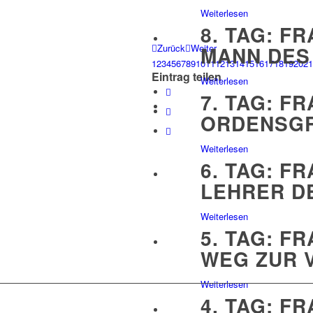
Weiterlesen
8. TAG: F
Zurück
Weiter
MANN DES
1
2
3
4
5
6
7
8
9
10
11
12
13
14
15
16
17
18
19
20
21
Eintrag teilen
Weiterlesen
7. TAG: F
ORDENSG
Weiterlesen
6. TAG: F
LEHRER D
Weiterlesen
5. TAG: F
WEG ZUR 
Weiterlesen
4. TAG: F