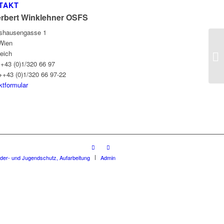
TAKT
erbert Winklehner OSFS
gshausengasse 1
Wien
reich
++43 (0)1/320 66 97
++43 (0)1/320 66 97-22
ktformular
nder- und Jugendschutz, Aufarbeitung
Admin