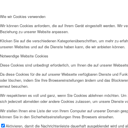
Weiterlesen
HALTEN SI
Wie wir Cookies verwenden
BEI JESUS
Wir können Cookies anfordern, die auf Ihrem Gerät eingestellt werden. Wir v
Beziehung zu unserer Website anpassen.
Weiterlesen
Klicken Sie auf die verschiedenen Kategorienüberschriften, um mehr zu erfah
11. JÄNNE
unseren Websites und auf die Dienste haben kann, die wir anbieten können.
Notwendige Website Cookies
Weiterlesen
10. JÄNNE
Diese Cookies sind unbedingt erforderlich, um Ihnen die auf unserer Webseit
Da diese Cookies für die auf unserer Webseite verfügbaren Dienste und Funkt
Weiterlesen
oder löschen, indem Sie Ihre Browsereinstellungen ändern und das Blockiere
9. JÄNNER
erneut besuchen.
Weiterlesen
Wir respektieren es voll und ganz, wenn Sie Cookies ablehnen möchten. Um z
8. JÄNNER
sich jederzeit abmelden oder andere Cookies zulassen, um unsere Dienste v
Wir stellen Ihnen eine Liste der von Ihrem Computer auf unserer Domain ge
Weiterlesen
können Sie in den Sicherheitseinstellungen Ihres Browsers einsehen.
7. JÄNNER
Aktivieren, damit die Nachrichtenleiste dauerhaft ausgeblendet wird und 