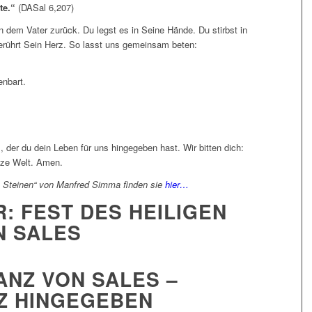
te.“
(DASal 6,207)
n dem Vater zurück. Du legst es in Seine Hände. Du stirbst in
rührt Sein Herz. So lasst uns gemeinsam beten:
enbart.
, der du dein Leben für uns hingegeben hast. Wir bitten dich:
nze Welt. Amen.
 Steinen“ von Manfred Simma finden sie
hier…
R: FEST DES HEILIGEN
N SALES
RANZ VON SALES –
Z HINGEGEBEN