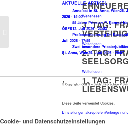
ERNEUERE
AKTUELLE ARTIKEL
Annafest in St. Anna, Wien
26. J
Weiterlesen
2026 - 15:00
3. TAG: F
55 Jahre Priester: P. Konrad H
OSFS
12. Juli 2026 - 23:03
VERTEIDI
Kreuzweg – 11. Station
Professerneuerung im Kaasgra
Juli 2026 - 17:59
Weiterlesen
Zwei besondere Priesterjubiläe
2. TAG: F
St. Anna, Wien
29. Juni 2026 - 20:57
SEELSORG
Weiterlesen
1. TAG: F
© Copyright - OSFS – Deutschsprachige Provi
LIEBENSW
Weiterlesen
Diese Seite verwendet Cookies.
BLICKE AU
Einstellungen akzeptieren
Verberge nur 
Weiterlesen
Cookie- und Datenschutzeinstellungen
EINEM TA