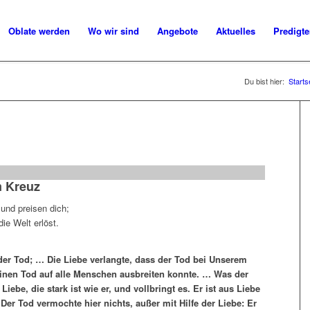
Oblate werden
Wo wir sind
Angebote
Aktuelles
Predigt
Du bist hier:
Starts
m Kreuz
 und preisen dich;
ie Welt erlöst.
e der Tod; … Die Liebe verlangte, dass der Tod bei Unserem
seinen Tod auf alle Menschen ausbreiten konnte. … Was der
ebe, die stark ist wie er, und vollbringt es. Er ist aus Liebe
Der Tod vermochte hier nichts, außer mit Hilfe der Liebe: Er