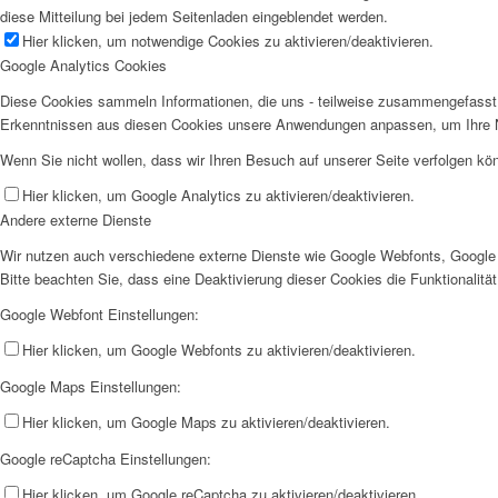
diese Mitteilung bei jedem Seitenladen eingeblendet werden.
Weiterlesen
Hier klicken, um notwendige Cookies zu aktivieren/deaktivieren.
6. JÄNNER
Google Analytics Cookies
Weiterlesen
Diese Cookies sammeln Informationen, die uns - teilweise zusammengefasst 
5. JÄNNER
Erkenntnissen aus diesen Cookies unsere Anwendungen anpassen, um Ihre N
Wenn Sie nicht wollen, dass wir Ihren Besuch auf unserer Seite verfolgen kön
Weiterlesen
4. JÄNNER
Hier klicken, um Google Analytics zu aktivieren/deaktivieren.
Andere externe Dienste
Weiterlesen
Wir nutzen auch verschiedene externe Dienste wie Google Webfonts, Google 
3. JÄNNER
Bitte beachten Sie, dass eine Deaktivierung dieser Cookies die Funktionali
Google Webfont Einstellungen:
Weiterlesen
2. JÄNNER
Hier klicken, um Google Webfonts zu aktivieren/deaktivieren.
Google Maps Einstellungen:
Weiterlesen
1. JÄNNER
Hier klicken, um Google Maps zu aktivieren/deaktivieren.
Google reCaptcha Einstellungen:
Weiterlesen
Hier klicken, um Google reCaptcha zu aktivieren/deaktivieren.