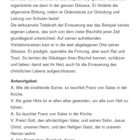
organisierte sie dann in der ganzen Diözese. Er förderte die
allgemeine Bildung, indem er Ordensleute zur Gründung und
Leitung von Schulen berief.
Die wirksamste Triebkraft der Erneuerung war das Beispiel seines
eigenen Lebens, das sich von dem vieler Bischöfe jener Zeit
grundlegend unterschied. Auf seinen aufreibenden
Visitationsreisen kam er in die weit abgelegenen Orte seiner
Diözese. Er predigte, spendete die Firmung, aber auch Rat und
Trost. So lernten die Gläubigen ihren Bischof kennen, schätzen
und lieben; damit war ihr Herz auch für die Erneuerung des
christlichen Lebens aufgeschlossen.
Antwortgebet:
A: Wie die strahlende Sonne, so leuchtet Franz von Sales in der
Kirche.
V: Als guter Hirte ist er allen alles geworden, um alle zum Heil zu
führen.
A: So leuchtet Franz von Sales in der Kirche.
V: Preist Gott, den allmächtigen Vater, und seinen Sohn, Jesus
Christ, unseren Herrn, und den Heiligen Geist, der in unseren
Herzen wohnt.
A: Von Ewigkeit zu Ewigkeit. Amen.