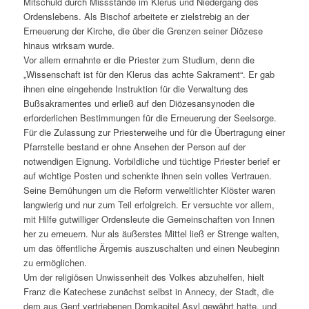
Mitschuld durch Missstände im Klerus und Niedergang des
Ordenslebens. Als Bischof arbeitete er zielstrebig an der
Erneuerung der Kirche, die über die Grenzen seiner Diözese
hinaus wirksam wurde.
Vor allem ermahnte er die Priester zum Studium, denn die
„Wissenschaft ist für den Klerus das achte Sakrament“. Er gab
ihnen eine eingehende Instruktion für die Verwaltung des
Bußsakramentes und erließ auf den Diözesansynoden die
erforderlichen Bestimmungen für die Erneuerung der Seelsorge.
Für die Zulassung zur Priesterweihe und für die Übertragung einer
Pfarrstelle bestand er ohne Ansehen der Person auf der
notwendigen Eignung. Vorbildliche und tüchtige Priester berief er
auf wichtige Posten und schenkte ihnen sein volles Vertrauen.
Seine Bemühungen um die Reform verweltlichter Klöster waren
langwierig und nur zum Teil erfolgreich. Er versuchte vor allem,
mit Hilfe gutwilliger Ordensleute die Gemeinschaften von Innen
her zu erneuern. Nur als äußerstes Mittel ließ er Strenge walten,
um das öffentliche Ärgernis auszuschalten und einen Neubeginn
zu ermöglichen.
Um der religiösen Unwissenheit des Volkes abzuhelfen, hielt
Franz die Katechese zunächst selbst in Annecy, der Stadt, die
dem aus Genf vertriebenen Domkapitel Asyl gewährt hatte, und