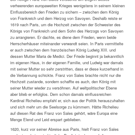
verheerenden europaweiten Krieges wenigstens in seinem kleinen
Einflussbereich den Frieden zu sichern – zwischen dem König
von Frankreich und dem Herzog von Savoyen. Deshalb reiste er
1619 nach Paris, um die Hochzeit zwischen der Schwester des
Königs von Frankreich und dem Sohn des Herzogs von Savoyen
zu arrangieren. Er dachte, es diene dem Frieden, wenn beide
Herrscherhäuser miteinander verwandt seien. In Paris vermittelte
er auch zwischen dem französischen König Ludwig XIII. und
dessen Mutter Maria de Medici. Der Friede beginnt ja bekanntlich
im eigenen Haus, in der eigenen Familie, und Ludwig war damals
mit seiner Mutter so sehr zerstritten, dass er diese kurzerhand in
die Verbannung schickte. Franz von Sales brachte nicht nur die
Hochzeit zustande, sondern schaffte es auch, den König mit
seiner Mutter wieder zu versöhnen. Auf weltpolitischer Ebene
aber blieb er erfolglos. Dem schon damals einflussreichen
Kardinal Richelieu empfahl er, sich aus der Politik herauszuhalten
und sich mehr um die Seelsorge zu kümmern. Hätte Richelieu
auf diesen Rat des Franz von Sales gehört, wäre Europa eine
Menge Elend und Leid erspart geblieben.
1620, kurz vor seiner Abreise aus Paris, hielt Franz von Sales