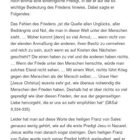
noch einmal eine eindringliche Predigt, in der er auf die so
wichtige Bedeutung des Friedens hinwies. Dabei sagte er
Folgendes:
Das Fehlen des Friedens „ist die Quelle allen Unglücks, aller
Bedrängnis und Not, die man in dieser Welt unter den Menschen
sieht. … Woher kommt [denn] so viel Armut, … wenn nicht von
der elenden Anmaßung der anderen, ihren Besitz zu vermehren
und reich zu sein, auch wenn es auf Kosten des Nächsten
geschieht? Die einen haben zu viel und die anderen haben nichts.
… Wenn der Friede unter den Menschen herrschte, würde man
solches Elend nicht sehen. … Mit einem Wort, nichts führt Krieg
gegen den Menschen als der Mensch selbst. … Unser Herr
[Jesus Christus] wusste sehr gut, wie überaus notwendig die
Menschen den Frieden haben. Deshalb hat er über nichts so viel
gepredigt wie über diesen Frieden, der aus der gegenseitigen
Liebe hervorgeht, die er uns so sehr empfohlen hat“ (DASal
9,334-335).
Leider hat man auf diese Worte des heiligen Franz von Sales
genauso wenig gehört, wie auf die erste Predigt Jesu in Nazaret.
Jesus wollte man danach sogar steinigen. Dem heiligen Franz
von Sales wurde nach seiner Predigt höflich applaudiert, weil er