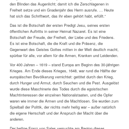
den Blinden das Augenlicht; damit ich die Zerschlagenen in
Freiheit setze und ein Gnadenjahr des Herrn ausrufe. … Heute
hat sich das Schriftwort, das ihr eben gehört habt, erfüllt.“
Das ist die Botschaft der ersten Predigt Jesu, seines ersten
öffentlichen Auftritts in seiner Heimat Nazaret. Es ist eine
Botschaft der Freude, der Freiheit, der Liebe und des Friedens.
Es ist eine Botschaft, die die Kraft und die Präsenz, die
Gegenwart des Geistes Gottes mitten in der Welt deutlich macht,
spürbar für alle, vor allem für die Armen, Kranken und Leidenden.
Vor 400 Jahren – 1619 – stand Europa am Beginn des 30-jährigen
Krieges. Am Ende dieses Krieges, 1648, war rund die Hälfte der
europäischen Bevölkerung vernichtet: getötet durch den Krieg,
durch Hunger und Armut, durch Seuchen und die Pest. Ausgelöst
wurde diese Maschinerie des Todes durch die egoistischen
Machtinteressen der einzelnen Nationalstaaten, und die Opfer
waren wie immer die Armen und die Machtlosen. Sie wurden zum
Spielball der Politik, der nichts mehr heilig war – außer natürlich
die eigene Herrschaft und der Anspruch der Macht über die
anderen.
Der heilige Franz von Sales versuchte am Beginn dieses