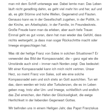
man mit dem Schiff unterwegs war. Dabei lernte man: Das Leben
läuft nicht geradlinig dahin, es geht viel mehr hin und her, auf und
ab, es gibt Stürme und hohe Wellen, Gegenwind und Flauten.
Genauso kann es in der Gesellschaft zugehen, in der Politik, in
der Kirche, am Arbeitsplatz, in der Familie, im Freundeskreis.
Große Freude kann man da erleben, aber auch tiefe Trauer.
Einmal geht es gut voran, dann hat man wieder das Gefühl, dass
nichts weitergeht, ja dass man sogar Rückschritte macht oder
Irrwege eingeschlagen hat.
Was rät der heilige Franz von Sales in solchen Situationen? Er
verwendet das Bild der Kompassnadel, die – ganz egal wie die
Umstände auch sind – immer nach Norden zeigt. Das bedeutet:
Mit einer Kompassnadel kann ich mich nicht verirren. Unser
Herz, so meint Franz von Sales, soll wie eine solche
Kompassnadel sein und sich stets an Gott ausrichten. Tun wir
das, dann werden wir trotz aller Turbulenzen, die es im Leben
geben mag, trotz aller Um- und Irrwege, schließlich und endlich
das Ziel erreichen, den Hafen der Glückseligkeit, die ewige
Herrlichkeit in der liebenden Gegenwart Gottes.
Wir befinden uns in einem Heiligen Jahr, das Papst Franziskus