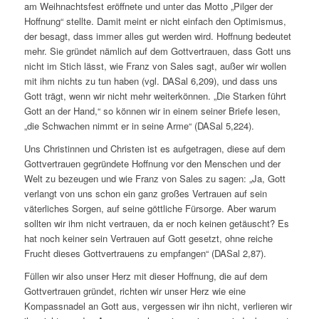
am Weihnachtsfest eröffnete und unter das Motto „Pilger der
Hoffnung“ stellte. Damit meint er nicht einfach den Optimismus,
der besagt, dass immer alles gut werden wird. Hoffnung bedeutet
mehr. Sie gründet nämlich auf dem Gottvertrauen, dass Gott uns
nicht im Stich lässt, wie Franz von Sales sagt, außer wir wollen
mit ihm nichts zu tun haben (vgl. DASal 6,209), und dass uns
Gott trägt, wenn wir nicht mehr weiterkönnen. „Die Starken führt
Gott an der Hand,“ so können wir in einem seiner Briefe lesen,
„die Schwachen nimmt er in seine Arme“ (DASal 5,224).
Uns Christinnen und Christen ist es aufgetragen, diese auf dem
Gottvertrauen gegründete Hoffnung vor den Menschen und der
Welt zu bezeugen und wie Franz von Sales zu sagen: „Ja, Gott
verlangt von uns schon ein ganz großes Vertrauen auf sein
väterliches Sorgen, auf seine göttliche Fürsorge. Aber warum
sollten wir ihm nicht vertrauen, da er noch keinen getäuscht? Es
hat noch keiner sein Vertrauen auf Gott gesetzt, ohne reiche
Frucht dieses Gottvertrauens zu empfangen“ (DASal 2,87).
Füllen wir also unser Herz mit dieser Hoffnung, die auf dem
Gottvertrauen gründet, richten wir unser Herz wie eine
Kompassnadel an Gott aus, vergessen wir ihn nicht, verlieren wir