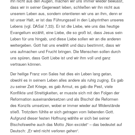
ihn nicht aus den Augen, machen wir uns immer wieder bewusst,
dass wir in seiner Gegenwart leben, schließen wir ihn nicht aus
unserem Leben aus, sondern orientieren wir uns an ihm, denn er
ist unser Halt, er ist das Führungsseil in den Labyrinthen unseres
Lebens (vgl. DASal 7,33). Er ist die Liebe, wie uns das heutige
Evangelium erzählt, eine Liebe, die so groß ist, dass Jesus sein
Leben für uns hingab, und diese Liebe sollen wir an die anderen
weitergeben. Gott hat uns erwählt und dazu bestimmt, dass wir
uns aufmachen und Frucht bringen. Die Menschen sollen durch
uns spüren, dass Gott Liebe ist und wir ihm voll und ganz
vertrauen können.
Der heilige Franz von Sales hat dies ein Leben lang getan,
obwohl es in seinem Leben alles andere als ruhig zuging. Es gab
zu seiner Zeit Kriege, es gab Armut, es gab die Pest, viele
Konflikte und Streitigkeiten, er musste sich mit den Folgen der
Reformation auseinandersetzen und als Bischof die Reformen
des Konzils umsetzen, wobei er immer wieder auf Widerstände
stieß. Trotzdem fühlte er sich getragen vom liebenden Gott.
Aufgrund dieser festen Hoffnung wählte er sich bei seiner
Bischofsweihe auch das Motto „Non excidet“ – das bedeutet auf
Deutsch: „Er wird nicht verloren gehen“.