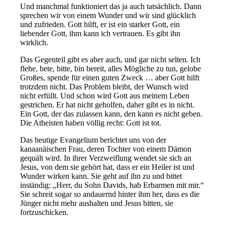
Und manchmal funktioniert das ja auch tatsächlich. Dann
sprechen wir von einem Wunder und wir sind glücklich
und zufrieden. Gott hilft, er ist ein starker Gott, ein
liebender Gott, ihm kann ich vertrauen. Es gibt ihn
wirklich.
Das Gegenteil gibt es aber auch, und gar nicht selten. Ich
flehe, bete, bitte, bin bereit, alles Mögliche zu tun, gelobe
Großes, spende für einen guten Zweck … aber Gott hilft
trotzdem nicht. Das Problem bleibt, der Wunsch wird
nicht erfüllt. Und schon wird Gott aus meinem Leben
gestrichen. Er hat nicht geholfen, daher gibt es in nicht.
Ein Gott, der das zulassen kann, den kann es nicht geben.
Die Atheisten haben völlig recht: Gott ist tot.
Das heutige Evangelium berichtet uns von der
kanaanäischen Frau, deren Tochter von einem Dämon
gequält wird. In ihrer Verzweiflung wendet sie sich an
Jesus, von dem sie gehört hat, dass er ein Heiler ist und
Wunder wirken kann. Sie geht auf ihn zu und bittet
inständig: „Herr, du Sohn Davids, hab Erbarmen mit mir.“
Sie schreit sogar so andauernd hinter ihm her, dass es die
Jünger nicht mehr aushalten und Jesus bitten, sie
fortzuschicken.