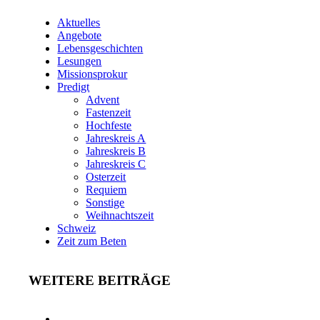
Aktuelles
Angebote
Lebensgeschichten
Lesungen
Missionsprokur
Predigt
Advent
Fastenzeit
Hochfeste
Jahreskreis A
Jahreskreis B
Jahreskreis C
Osterzeit
Requiem
Sonstige
Weihnachtszeit
Schweiz
Zeit zum Beten
WEITERE BEITRÄGE