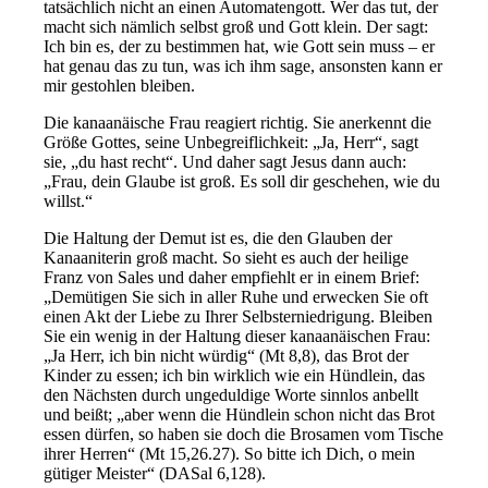
tatsächlich nicht an einen Automatengott. Wer das tut, der
macht sich nämlich selbst groß und Gott klein. Der sagt:
Ich bin es, der zu bestimmen hat, wie Gott sein muss – er
hat genau das zu tun, was ich ihm sage, ansonsten kann er
mir gestohlen bleiben.
Die kanaanäische Frau reagiert richtig. Sie anerkennt die
Größe Gottes, seine Unbegreiflichkeit: „Ja, Herr“, sagt
sie, „du hast recht“. Und daher sagt Jesus dann auch:
„Frau, dein Glaube ist groß. Es soll dir geschehen, wie du
willst.“
Die Haltung der Demut ist es, die den Glauben der
Kanaaniterin groß macht. So sieht es auch der heilige
Franz von Sales und daher empfiehlt er in einem Brief:
„Demütigen Sie sich in aller Ruhe und erwecken Sie oft
einen Akt der Liebe zu Ihrer Selbsterniedrigung. Bleiben
Sie ein wenig in der Haltung dieser kanaanäischen Frau:
„Ja Herr, ich bin nicht würdig“ (Mt 8,8), das Brot der
Kinder zu essen; ich bin wirklich wie ein Hündlein, das
den Nächsten durch ungeduldige Worte sinnlos anbellt
und beißt; „aber wenn die Hündlein schon nicht das Brot
essen dürfen, so haben sie doch die Brosamen vom Tische
ihrer Herren“ (Mt 15,26.27). So bitte ich Dich, o mein
gütiger Meister“ (DASal 6,128).