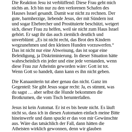
Die Reaktion Jesu ist verblüffend: Diese Frau geht mich
nichts an. Ich bin nur zu den verlorenen Schafen des
Hauses Israel gesandt. Damit war nicht zu rechnen. Der
gute, barmherzige, liebende Jesus, der mit Sündern isst
und sogar Ehebrecher und Prostituierte beschützt, weigert
sich, dieser Frau zu helfen, weil sie nicht zum Haus Israel
gehört. Er sagt ihr das auch ziemlich deutlich und
unverblümt: „Es ist nicht recht, das Brot den Kindern
wegzunehmen und den kleinen Hunden vorzuwerfen.“
Das ist nicht nur eine Abweisung, das ist sogar eine
Beleidigung, ja Diskriminierung. In dieser Situation hätte
wahrscheinlich ein jeder und eine jede verstanden, wenn
diese Frau zur Atheistin geworden wäre: Gott ist tot.
Wenn Gott so handelt, dann kann es ihn nicht geben.
Die Kanaaniterin tut aber genau das nicht. Ganz im
Gegenteil: Sie gibt Jesus sogar recht: Ja, es stimmt, was
du sagst … aber selbst die Hunde bekommen die
Brotkrumen, die vom Tisch herunterfallen.
Jesus ist kein Automat. Er ist es bis heute nicht. Es läuft
nicht so, dass ich in diesen Automaten einfach meine Bitte
hineinwerfe und dann spuckt er das von mir Gewünschte
aus. Wäre das tatsächlich der Fall, dann hätten die
Atheisten wirklich gewonnen, denn wir glauben