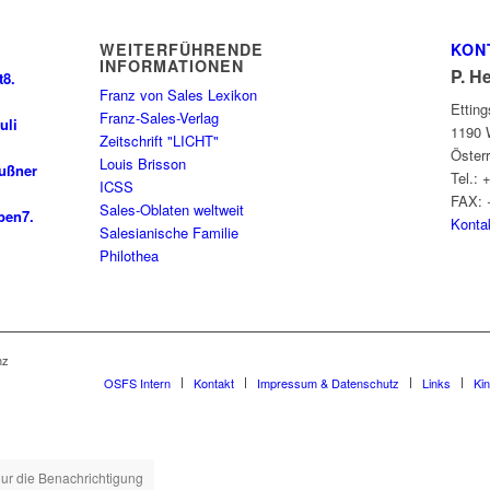
WEITERFÜHRENDE
KON
INFORMATIONEN
P. H
t
8.
Franz von Sales Lexikon
Ettin
Franz-Sales-Verlag
uli
1190 
Zeitschrift "LICHT"
Öster
Louis Brisson
außner
Tel.: 
ICSS
FAX: 
Sales-Oblaten weltweit
ben
7.
Konta
Salesianische Familie
Philothea
nz
OSFS Intern
Kontakt
Impressum & Datenschutz
Links
Ki
ur die Benachrichtigung