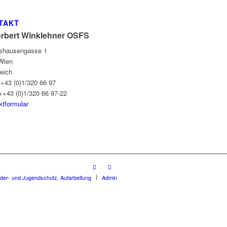
TAKT
erbert Winklehner OSFS
gshausengasse 1
Wien
reich
++43 (0)1/320 66 97
++43 (0)1/320 66 97-22
ktformular
nder- und Jugendschutz, Aufarbeitung
Admin