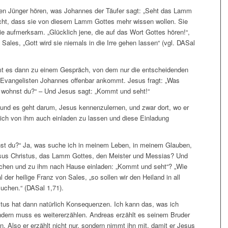
iden Jünger hören, was Johannes der Täufer sagt: „Seht das Lamm
acht, dass sie von diesem Lamm Gottes mehr wissen wollen. Sie
ie aufmerksam. „Glücklich jene, die auf das Wort Gottes hören!“,
Sales, „Gott wird sie niemals in die Irre gehen lassen“ (vgl. DASal
 es dann zu einem Gespräch, von dem nur die entscheidenden
m Evangelisten Johannes offenbar ankommt. Jesus fragt: „Was
o wohnst du?“ – Und Jesus sagt: „Kommt und seht!“
und es geht darum, Jesus kennenzulernen, und zwar dort, wo er
sich von ihm auch einladen zu lassen und diese Einladung
chst du?“ Ja, was suche ich in meinem Leben, in meinem Glauben,
Jesus Christus, das Lamm Gottes, den Meister und Messias? Und
echen und zu ihm nach Hause einladen: „Kommt und seht“? „Wie
 der heilige Franz von Sales, „so sollen wir den Heiland in all
uchen.“ (DASal 1,71).
tus hat dann natürlich Konsequenzen. Ich kann das, was ich
ondern muss es weitererzählen. Andreas erzählt es seinem Bruder
n. Also er erzählt nicht nur, sondern nimmt ihn mit, damit er Jesus