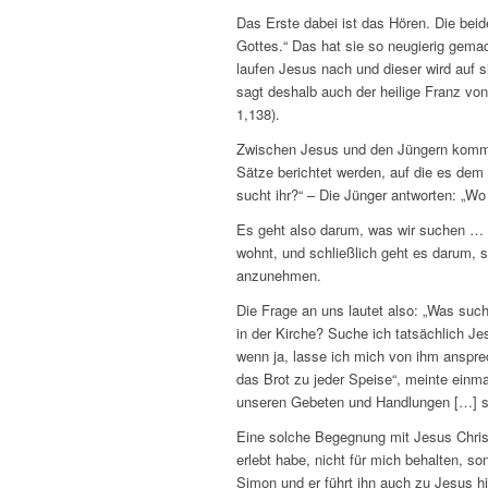
Das Erste dabei ist das Hören. Die be
Gottes.“ Das hat sie so neugierig gem
laufen Jesus nach und dieser wird auf s
sagt deshalb auch der heilige Franz von 
1,138).
Zwischen Jesus und den Jüngern kommt
Sätze berichtet werden, auf die es de
sucht ihr?“ – Die Jünger antworten: „W
Es geht also darum, was wir suchen … 
wohnt, und schließlich geht es darum, 
anzunehmen.
Die Frage an uns lautet also: „Was su
in der Kirche? Suche ich tatsächlich 
wenn ja, lasse ich mich von ihm anspr
das Brot zu jeder Speise“, meinte einmal
unseren Gebeten und Handlungen […] s
Eine solche Begegnung mit Jesus Chris
erlebt habe, nicht für mich behalten, s
Simon und er führt ihn auch zu Jesus hi