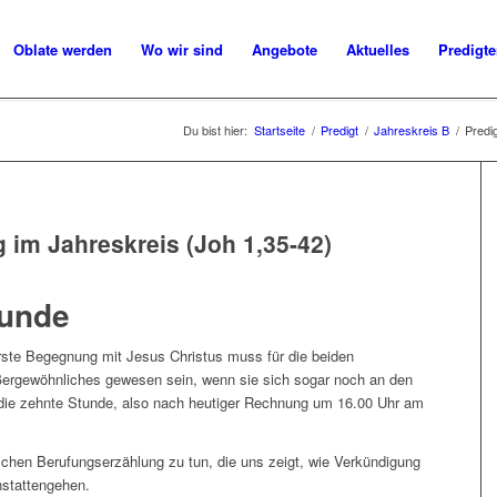
Oblate werden
Wo wir sind
Angebote
Aktuelles
Predigt
Du bist hier:
Startseite
/
Predigt
/
Jahreskreis B
/
Predi
 im Jahreskreis (Joh 1,35-42)
tunde
rste Begegnung mit Jesus Christus muss für die beiden
ßergewöhnliches gewesen sein, wenn sie sich sogar noch an den
die zehnte Stunde, also nach heutiger Rechnung um 16.00 Uhr am
schen Berufungserzählung zu tun, die uns zeigt, wie Verkündigung
nstattengehen.