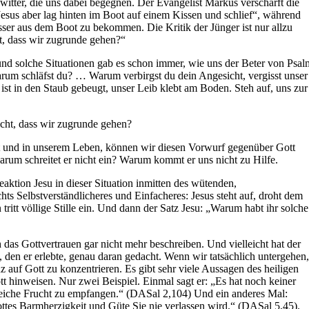
witter, die uns dabei begegnen. Der Evangelist Markus verschärft die
sus aber lag hinten im Boot auf einem Kissen und schlief“, während
sser aus dem Boot zu bekommen. Die Kritik der Jünger ist nur allzu
ht, dass wir zugrunde gehen?“
nd solche Situationen gab es schon immer, wie uns der Beter von Psal
arum schläfst du? … Warum verbirgst du dein Angesicht, vergisst unser
st in den Staub gebeugt, unser Leib klebt am Boden. Steh auf, uns zur
icht, dass wir zugrunde gehen?
elt und in unserem Leben, können wir diesen Vorwurf gegenüber Gott
warum schreitet er nicht ein? Warum kommt er uns nicht zu Hilfe.
aktion Jesu in dieser Situation inmitten des wütenden,
chts Selbstverständlicheres und Einfacheres: Jesus steht auf, droht dem
tritt völlige Stille ein. Und dann der Satz Jesu: „Warum habt ihr solche
 das Gottvertrauen gar nicht mehr beschreiben. Und vielleicht hat der
, den er erlebte, genau daran gedacht. Wenn wir tatsächlich untergehen,
nz auf Gott zu konzentrieren. Es gibt sehr viele Aussagen des heiligen
tt hinweisen. Nur zwei Beispiel. Einmal sagt er: „Es hat noch keiner
 reiche Frucht zu empfangen.“ (DASal 2,104) Und ein anderes Mal:
ttes Barmherzigkeit und Güte Sie nie verlassen wird.“ (DASal 5,45).