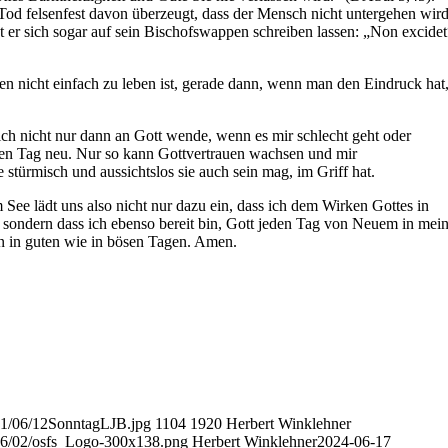
Tod felsenfest davon überzeugt, dass der Mensch nicht untergehen wird
t er sich sogar auf sein Bischofswappen schreiben lassen: „Non excidet
auen nicht einfach zu leben ist, gerade dann, wenn man den Eindruck hat
ich nicht nur dann an Gott wende, wenn es mir schlecht geht oder
den Tag neu. Nur so kann Gottvertrauen wachsen und mir
stürmisch und aussichtslos sie auch sein mag, im Griff hat.
ee lädt uns also nicht nur dazu ein, dass ich dem Wirken Gottes in
 sondern dass ich ebenso bereit bin, Gott jeden Tag von Neuem in mei
n in guten wie in bösen Tagen. Amen.
021/06/12SonntagLJB.jpg
1104
1920
Herbert Winklehner
016/02/osfs_Logo-300x138.png
Herbert Winklehner
2024-06-17