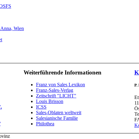
r OSFS
. Anna, Wien
et
Weiterführende Informationen
K
Franz von Sales Lexikon
P.
Franz-Sales-Verlag
Zeitschrift "LICHT"
Et
Louis Brisson
11
.
ICSS
Ös
Sales-Oblaten weltweit
Te
Salesianische Familie
FA
7
Philothea
Ko
ovinz