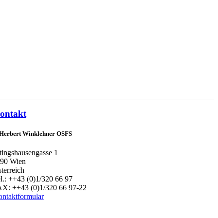
ontakt
 Herbert Winklehner OSFS
tingshausengasse 1
90 Wien
terreich
l.: ++43 (0)1/320 66 97
X: ++43 (0)1/320 66 97-22
ntaktformular