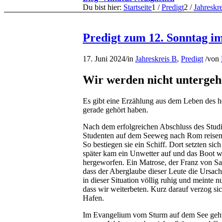
Du bist hier:
Startseite
1
/
Predigt
2
/
Jahreskr
Predigt zum 12. Sonntag im
17. Juni 2024
/
in
Jahreskreis B
,
Predigt
/
von
Wir werden nicht unterge
Es gibt eine Erzählung aus dem Leben des he
gerade gehört haben.
Nach dem erfolgreichen Abschluss des Stud
Studenten auf dem Seeweg nach Rom reisen,
So bestiegen sie ein Schiff. Dort setzten si
später kam ein Unwetter auf und das Boot 
hergeworfen. Ein Matrose, der Franz von Sal
dass der Aberglaube dieser Leute die Ursache
in dieser Situation völlig ruhig und meinte n
dass wir weiterbeten. Kurz darauf verzog sic
Hafen.
Im Evangelium vom Sturm auf dem See geht 