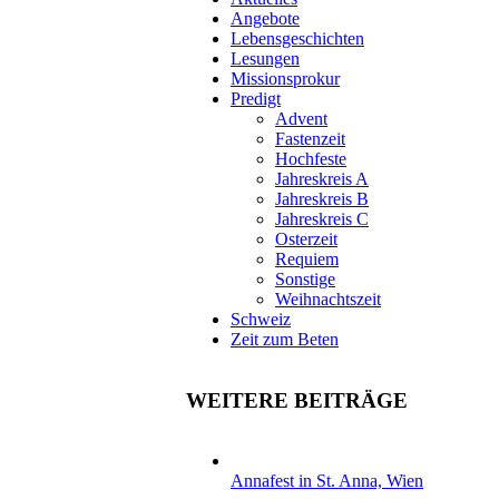
Angebote
Lebensgeschichten
Lesungen
Missionsprokur
Predigt
Advent
Fastenzeit
Hochfeste
Jahreskreis A
Jahreskreis B
Jahreskreis C
Osterzeit
Requiem
Sonstige
Weihnachtszeit
Schweiz
Zeit zum Beten
WEITERE BEITRÄGE
Annafest in St. Anna, Wien