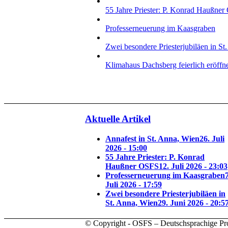
55 Jahre Priester: P. Konrad Haußne
Professerneuerung im Kaasgraben
Zwei besondere Priesterjubiläen in St
Klimahaus Dachsberg feierlich eröffn
Aktuelle Artikel
Annafest in St. Anna, Wien
26. Juli
2026 - 15:00
55 Jahre Priester: P. Konrad
Haußner OSFS
12. Juli 2026 - 23:03
Professerneuerung im Kaasgraben
7
Juli 2026 - 17:59
Zwei besondere Priesterjubiläen in
St. Anna, Wien
29. Juni 2026 - 20:5
© Copyright - OSFS – Deutschsprachige Pr