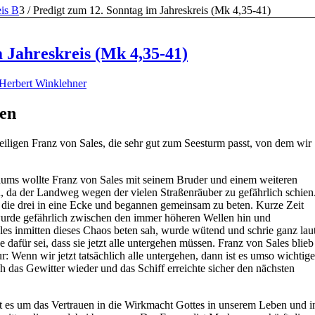
eis B
3
/
Predigt zum 12. Sonntag im Jahreskreis (Mk 4,35-41)
 Jahreskreis (Mk 4,35-41)
Herbert Winklehner
hen
iligen Franz von Sales, die sehr gut zum Seesturm passt, von dem wir
iums wollte Franz von Sales mit seinem Bruder und einem weiteren
 da der Landweg wegen der vielen Straßenräuber zu gefährlich schien
ch die drei in eine Ecke und begannen gemeinsam zu beten. Kurze Zeit
wurde gefährlich zwischen den immer höheren Wellen hin und
es inmitten dieses Chaos beten sah, wurde wütend und schrie ganz laut
 dafür sei, dass sie jetzt alle untergehen müssen. Franz von Sales blieb
ur: Wenn wir jetzt tatsächlich alle untergehen, dann ist es umso wichtige
h das Gewitter wieder und das Schiff erreichte sicher den nächsten
es um das Vertrauen in die Wirkmacht Gottes in unserem Leben und i