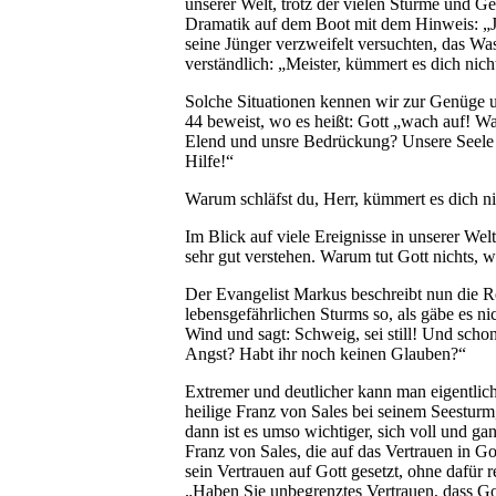
unserer Welt, trotz der vielen Stürme und Ge
Dramatik auf dem Boot mit dem Hinweis: „Je
seine Jünger verzweifelt versuchten, das Wa
verständlich: „Meister, kümmert es dich nic
Solche Situationen kennen wir zur Genüge u
44 beweist, wo es heißt: Gott „wach auf! W
Elend und unsre Bedrückung? Unsere Seele i
Hilfe!“
Warum schläfst du, Herr, kümmert es dich n
Im Blick auf viele Ereignisse in unserer W
sehr gut verstehen. Warum tut Gott nichts, 
Der Evangelist Markus beschreibt nun die Re
lebensgefährlichen Sturms so, als gäbe es ni
Wind und sagt: Schweig, sei still! Und schon 
Angst? Habt ihr noch keinen Glauben?“
Extremer und deutlicher kann man eigentlich
heilige Franz von Sales bei seinem Seesturm
dann ist es umso wichtiger, sich voll und ga
Franz von Sales, die auf das Vertrauen in Go
sein Vertrauen auf Gott gesetzt, ohne dafür
„Haben Sie unbegrenztes Vertrauen, dass Go