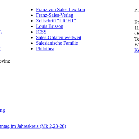
Franz von Sales Lexikon
P.
Franz-Sales-Verlag
Zeitschrift "LICHT"
Et
Louis Brisson
11
.
ICSS
Ös
Sales-Oblaten weltweit
Te
Salesianische Familie
FA
7
Philothea
Ko
ovinz
ung
nntag im Jahreskreis (Mk 2,23-28)