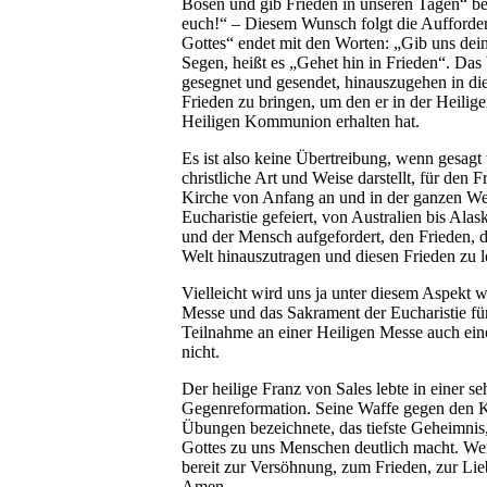
Bösen und gib Frieden in unseren Tagen“ bet
euch!“ – Diesem Wunsch folgt die Aufforde
Gottes“ endet mit den Worten: „Gib uns dei
Segen, heißt es „Gehet hin in Frieden“. Das b
gesegnet und gesendet, hinauszugehen in die
Frieden zu bringen, um den er in der Heili
Heiligen Kommunion erhalten hat.
Es ist also keine Übertreibung, wenn gesagt 
christliche Art und Weise darstellt, für den 
Kirche von Anfang an und in der ganzen Wel
Eucharistie gefeiert, von Australien bis Al
und der Mensch aufgefordert, den Frieden, de
Welt hinauszutragen und diesen Frieden zu l
Vielleicht wird uns ja unter diesem Aspekt w
Messe und das Sakrament der Eucharistie für 
Teilnahme an einer Heiligen Messe auch eine
nicht.
Der heilige Franz von Sales lebte in einer s
Gegenreformation. Seine Waffe gegen den Krie
Übungen bezeichnete, das tiefste Geheimnis,
Gottes zu uns Menschen deutlich macht. Wer d
bereit zur Versöhnung, zum Frieden, zur Li
Amen.