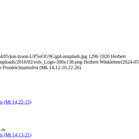
024/05/jon-tyson-UP5oOU9Gjg4-unsplash.jpg
1296
1920
Herbert
t/uploads/2016/02/osfs_Logo-300x138.png
Herbert Winklehner
2024-05
m Fronleichnamsfest (Mk 14,12-16.22-26)
is (Mt 14,22-33)
e.de
is (Mt 14,13-21)