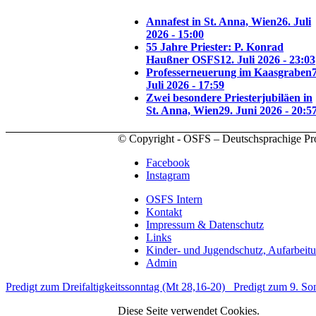
Annafest in St. Anna, Wien
26. Juli
2026 - 15:00
55 Jahre Priester: P. Konrad
Haußner OSFS
12. Juli 2026 - 23:03
Professerneuerung im Kaasgraben
7
Juli 2026 - 17:59
Zwei besondere Priesterjubiläen in
St. Anna, Wien
29. Juni 2026 - 20:5
© Copyright - OSFS – Deutschsprachige Pr
Facebook
Instagram
OSFS Intern
Kontakt
Impressum & Datenschutz
Links
Kinder- und Jugendschutz, Aufarbeit
Admin
Predigt zum Dreifaltigkeitssonntag (Mt 28,16-20)
Predigt zum 9. So
Diese Seite verwendet Cookies.