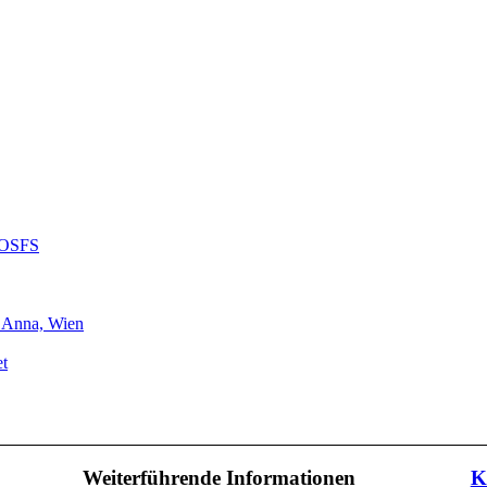
r OSFS
. Anna, Wien
et
Weiterführende Informationen
K