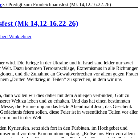
e
3
/
Predigt zum Fronleichnamsfest (Mk 14,12-16.22-26)
fest (Mk 14,12-16.22-26)
bert Winklehner
her wird. Die Kriege in der Ukraine und in Israel sind leider nur zwei
er Welt. Dazu kommen Terroranschläge, Extremismus in alle Richtunge
eligionen, und die Zunahme an Gewaltverbrechen vor allem gegen Fraue
inem „Dritten Weltkrieg in Teilen“ zu sprechen, in dem wir uns
n, dann wollen wir dies daher mit dem Anliegen verbinden, Gott zu
unserer Welt zu leben und zu erhalten. Und das hat einen bestimmten
ge Messe, die Erinnerung an das letzte Abendmahl Jesu, das Geschenk
edächtnis feiern sollen, diese Feier ist in wesentlichen Teilen vor alle
herum und in der Welt.
n Kyrierufen, setzt sich fort in den Fürbitten, im Hochgebet und
erunser und vor dem Kommunionempfang. „Erlöse uns Herr von allem