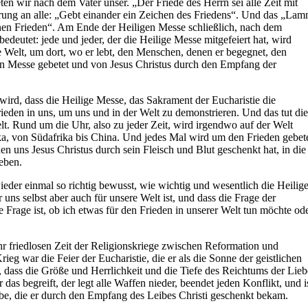
en wir nach dem Vater unser. „Der Friede des Herrn sei alle Zeit mit
rung an alle: „Gebt einander ein Zeichen des Friedens“. Und das „La
nen Frieden“. Am Ende der Heiligen Messe schließlich, nach dem
edeutet: jede und jeder, der die Heilige Messe mitgefeiert hat, wird
 Welt, um dort, wo er lebt, den Menschen, denen er begegnet, den
gen Messe gebetet und von Jesus Christus durch den Empfang der
wird, dass die Heilige Messe, das Sakrament der Eucharistie die
Frieden in uns, um uns und in der Welt zu demonstrieren. Und das tut die
t. Rund um die Uhr, also zu jeder Zeit, wird irgendwo auf der Welt
aska, von Südafrika bis China. Und jedes Mal wird um den Frieden gebet
n uns Jesus Christus durch sein Fleisch und Blut geschenkt hat, in die
eben.
ieder einmal so richtig bewusst, wie wichtig und wesentlich die Heilig
uns selbst aber auch für unsere Welt ist, und dass die Frage der
 Frage ist, ob ich etwas für den Frieden in unserer Welt tun möchte od
ehr friedlosen Zeit der Religionskriege zwischen Reformation und
g war die Feier der Eucharistie, die er als die Sonne der geistlichen
 dass die Größe und Herrlichkeit und die Tiefe des Reichtums der Lieb
as begreift, der legt alle Waffen nieder, beendet jeden Konflikt, und i
ebe, die er durch den Empfang des Leibes Christi geschenkt bekam.