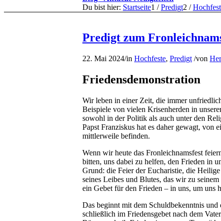
Du bist hier:
Startseite
1
/
Predigt
2
/
Hochfest
Predigt zum Fronleichnams
22. Mai 2024
/
in
Hochfeste
,
Predigt
/
von
Her
Friedensdemonstration
Wir leben in einer Zeit, die immer unfriedlic
Beispiele von vielen Krisenherden in unser
sowohl in der Politik als auch unter den R
Papst Franziskus hat es daher gewagt, von e
mittlerweile befinden.
Wenn wir heute das Fronleichnamsfest feier
bitten, uns dabei zu helfen, den Frieden in 
Grund: die Feier der Eucharistie, die Heili
seines Leibes und Blutes, das wir zu seinem G
ein Gebet für den Frieden – in uns, um uns 
Das beginnt mit dem Schuldbekenntnis und de
schließlich im Friedensgebet nach dem Vat