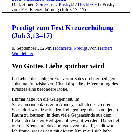
Du bist hier:
Startseite
1
/
Predigt
2
/
Hochfeste
3
/
Predigt
zum Fest Kreuzerhöhung (Joh 3,13–17)
Predigt zum Fest Kreuzerhöhung
(Joh 3,13–17)
8. September 2025
/
in
Hochfeste
,
Predigt
/
von
Herbert
Winklehner
Wo Gottes Liebe spürbar wird
Im Leben des heiligen Franz von Sales und der heiligen
Johanna Franziska von Chantal spielte die Verehrung des
Kreuzes eine besondere Rolle.
Einmal hatte ich die Gelegenheit, im
Salesianerinnenkloster in Annecy, südlich des Genfer
Sees, dort wo diese beiden Heiligen begraben sind, jenen
Raum zu betreten, in dem viele Gegenstände aus dem
Leben der beiden Heiligen aufbewahrt werden. Dabei fiel
mir ein Kreuz auf, das dort ganz zentral aufgestellt war.
Ich fragte, was es den mit diesem Kreuz auf sich habe.