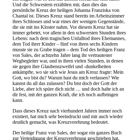
Und die Schwestern erzählten mir, dass dies das
persönliche Kreuz der heiligen Johanna Franziska von
Chantal ist. Dieses Kreuz stand bereits im Arbeitszimmer
ihres Schlosses und war eines der wenigen Gegenstände,
die sie mit ins Kloster nahm. Vor diesem Kreuz hat sie
immer gebetet, vor allem in den schwersten Stunden ihres
Lebens: nach dem tragischen Unfalltod ihres Ehemannes,
dem Tod ihrer Kinder – fünf von ihren sechs Kindern
musste sie zu Grabe tragen – dem Tod des heiligen Franz
von Sales, der achtzehn Jahre lang ihr vertrautester
Wegbegleiter war, und in ihren vielen Stunden, in denen
sie gegen ihre Glaubenszweifel und -dunkelheiten
ankämpfte, wo sie sich wie Jesus am Kreuz fragte: Mein
Gott, wo bist du? Warum hast du mich verlassen? Wie
kannst du all das zulassen? Du bist doch der Gott der
Liebe, aber ich spüre dich nicht … und doch halte ich an
dir fest, mit der ganzen Kraft, die ich noch aufbringen
kann.
Dass dieses Kreuz nach vierhundert Jahren immer noch
existiert, hat mich sehr beeindruckt und mir auch wieder
deutlich gemacht, was Kreuzverehrung bedeutet.
Der heilige Franz von Sales, der sogar ein ganzes Buch
zur Verteidigung der Kreuzverehrung geschrieben hat,