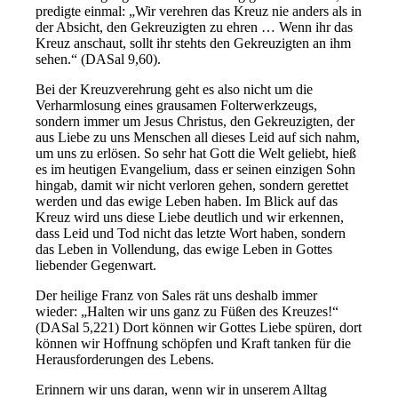
predigte einmal: „Wir verehren das Kreuz nie anders als in
der Absicht, den Gekreuzigten zu ehren … Wenn ihr das
Kreuz anschaut, sollt ihr stehts den Gekreuzigten an ihm
sehen.“ (DASal 9,60).
Bei der Kreuzverehrung geht es also nicht um die
Verharmlosung eines grausamen Folterwerkzeugs,
sondern immer um Jesus Christus, den Gekreuzigten, der
aus Liebe zu uns Menschen all dieses Leid auf sich nahm,
um uns zu erlösen. So sehr hat Gott die Welt geliebt, hieß
es im heutigen Evangelium, dass er seinen einzigen Sohn
hingab, damit wir nicht verloren gehen, sondern gerettet
werden und das ewige Leben haben. Im Blick auf das
Kreuz wird uns diese Liebe deutlich und wir erkennen,
dass Leid und Tod nicht das letzte Wort haben, sondern
das Leben in Vollendung, das ewige Leben in Gottes
liebender Gegenwart.
Der heilige Franz von Sales rät uns deshalb immer
wieder: „Halten wir uns ganz zu Füßen des Kreuzes!“
(DASal 5,221) Dort können wir Gottes Liebe spüren, dort
können wir Hoffnung schöpfen und Kraft tanken für die
Herausforderungen des Lebens.
Erinnern wir uns daran, wenn wir in unserem Alltag