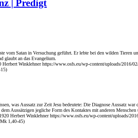
z | Predigt
te vom Satan in Versuchung geführt. Er lebte bei den wilden Tieren und
und glaubt an das Evangelium.
0
Herbert Winklehner
https://www.osfs.eu/wp-content/uploads/2016/0
-15)
en, was Aussatz zur Zeit Jesu bedeutete: Die Diagnose Aussatz war d
war dem Aussätzigen jegliche Form des Kontaktes mit anderen Menschen 
1920
Herbert Winklehner
https://www.osfs.eu/wp-content/uploads/20
 (Mk 1,40-45)