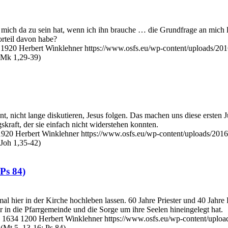
r mich da zu sein hat, wenn ich ihn brauche … die Grundfrage an mich 
orteil davon habe?
1920
Herbert Winklehner
https://www.osfs.eu/wp-content/uploads/2
 (Mk 1,29-39)
, nicht lange diskutieren, Jesus folgen. Das machen uns diese ersten J
raft, der sie einfach nicht widerstehen konnten.
1920
Herbert Winklehner
https://www.osfs.eu/wp-content/uploads/20
(Joh 1,35-42)
Ps 84)
 hier in der Kirche hochleben lassen. 60 Jahre Priester und 40 Jahre Pf
 in die Pfarrgemeinde und die Sorge um ihre Seelen hineingelegt hat.
1634
1200
Herbert Winklehner
https://www.osfs.eu/wp-content/uplo
(Mt 5, 13-16; Ps 84)