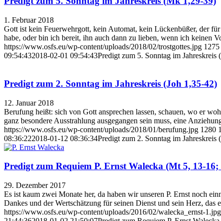
Predigt zum 5. Sonntag im Jahreskreis (Mk 1,29-39)
1. Februar 2018
Gott ist kein Feuerwehrgott, kein Automat, kein Lückenbüßer, der fü
habe, oder bin ich bereit, ihn auch dann zu lieben, wenn ich keinen V
https://www.osfs.eu/wp-content/uploads/2018/02/trostgottes.jpg
1275
09:54:43
2018-02-01 09:54:43
Predigt zum 5. Sonntag im Jahreskreis
Predigt zum 2. Sonntag im Jahreskreis (Joh 1,35-42)
12. Januar 2018
Berufung heißt: sich von Gott ansprechen lassen, schauen, wo er wohnt
ganz besondere Ausstrahlung ausgegangen sein muss, eine Anziehungsk
https://www.osfs.eu/wp-content/uploads/2018/01/berufung.jpg
1280
08:36:22
2018-01-12 08:36:34
Predigt zum 2. Sonntag im Jahreskreis 
Predigt zum Requiem P. Ernst Walecka (Mt 5, 13-16; 
29. Dezember 2017
Es ist kaum zwei Monate her, da haben wir unseren P. Ernst noch einmal
Dankes und der Wertschätzung für seinen Dienst und sein Herz, das er
https://www.osfs.eu/wp-content/uploads/2016/02/walecka_ernst-1.jpg
21:44:36
2018-01-02 21:50:07
Predigt zum Requiem P. Ernst Walecka 