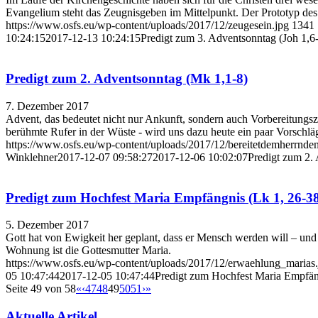
Evangelium steht das Zeugnisgeben im Mittelpunkt. Der Prototyp des 
https://www.osfs.eu/wp-content/uploads/2017/12/zeugesein.jpg
1341
10:24:15
2017-12-13 10:24:15
Predigt zum 3. Adventsonntag (Joh 1,6
Predigt zum 2. Adventsonntag (Mk 1,1-8)
7. Dezember 2017
Advent, das bedeutet nicht nur Ankunft, sondern auch Vorbereitungsze
berühmte Rufer in der Wüste - wird uns dazu heute ein paar Vorschlä
https://www.osfs.eu/wp-content/uploads/2017/12/bereitetdemherrnde
Winklehner
2017-12-07 09:58:27
2017-12-06 10:02:07
Predigt zum 2.
Predigt zum Hochfest Maria Empfängnis (Lk 1, 26-3
5. Dezember 2017
Gott hat von Ewigkeit her geplant, dass er Mensch werden will – und 
Wohnung ist die Gottesmutter Maria.
https://www.osfs.eu/wp-content/uploads/2017/12/erwaehlung_marias.
05 10:47:44
2017-12-05 10:47:44
Predigt zum Hochfest Maria Empfän
Seite 49 von 58
«
‹
47
48
49
50
51
›
»
Aktuelle Artikel