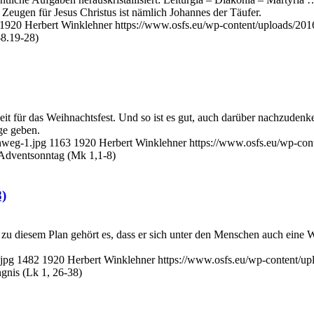
Zeugen für Jesus Christus ist nämlich Johannes der Täufer.
1920
Herbert Winklehner
https://www.osfs.eu/wp-content/uploads/20
-8.19-28)
it für das Weihnachtsfest. Und so ist es gut, auch darüber nachzudenk
ge geben.
nweg-1.jpg
1163
1920
Herbert Winklehner
https://www.osfs.eu/wp-co
 Adventsonntag (Mk 1,1-8)
8)
zu diesem Plan gehört es, dass er sich unter den Menschen auch eine Wo
jpg
1482
1920
Herbert Winklehner
https://www.osfs.eu/wp-content/u
gnis (Lk 1, 26-38)