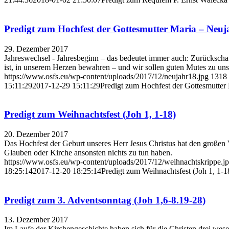
Predigt zum Hochfest der Gottesmutter Maria – Neuj
29. Dezember 2017
Jahreswechsel - Jahresbeginn – das bedeutet immer auch: Zurückschau
ist, in unserem Herzen bewahren – und wir sollen guten Mutes zu un
https://www.osfs.eu/wp-content/uploads/2017/12/neujahr18.jpg
1318
15:11:29
2017-12-29 15:11:29
Predigt zum Hochfest der Gottesmutter
Predigt zum Weihnachtsfest (Joh 1, 1-18)
20. Dezember 2017
Das Hochfest der Geburt unseres Herr Jesus Christus hat den großen V
Glauben oder Kirche ansonsten nichts zu tun haben.
https://www.osfs.eu/wp-content/uploads/2017/12/weihnachtskrippe.j
18:25:14
2017-12-20 18:25:14
Predigt zum Weihnachtsfest (Joh 1, 1-1
Predigt zum 3. Adventsonntag (Joh 1,6-8.19-28)
13. Dezember 2017
Im Laufe der Kirchengeschichte haben sich für die Christen drei wese