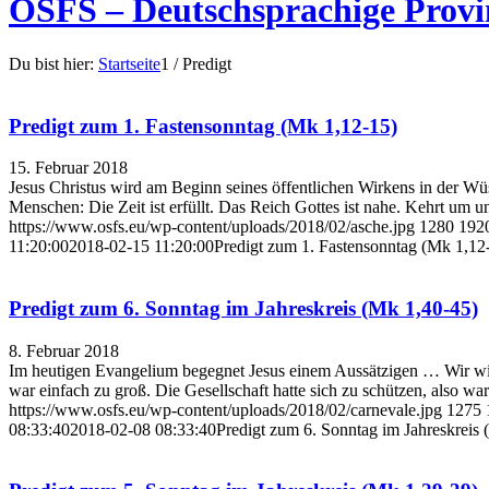
OSFS – Deutschsprachige Provin
Du bist hier:
Startseite
1
/
Predigt
Predigt zum 1. Fastensonntag (Mk 1,12-15)
15. Februar 2018
Jesus Christus wird am Beginn seines öffentlichen Wirkens in der Wüs
Menschen: Die Zeit ist erfüllt. Das Reich Gottes ist nahe. Kehrt um 
https://www.osfs.eu/wp-content/uploads/2018/02/asche.jpg
1280
192
11:20:00
2018-02-15 11:20:00
Predigt zum 1. Fastensonntag (Mk 1,12
Predigt zum 6. Sonntag im Jahreskreis (Mk 1,40-45)
8. Februar 2018
Im heutigen Evangelium begegnet Jesus einem Aussätzigen … Wir wiss
war einfach zu groß. Die Gesellschaft hatte sich zu schützen, also 
https://www.osfs.eu/wp-content/uploads/2018/02/carnevale.jpg
1275
08:33:40
2018-02-08 08:33:40
Predigt zum 6. Sonntag im Jahreskreis