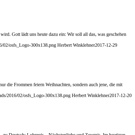
rd. Gott lädt uns heute dazu ein: Wir soll all das, was geschehen
16/02/osfs_Logo-300x138.png
Herbert Winklehner
2017-12-29
t nur die Frommen feiern Weihnachten, sondern auch jene, die mit
oads/2016/02/osfs_Logo-300x138.png
Herbert Winklehner
2017-12-20
a … zu Deutsch: Lobpreis – Nächstenliebe und Zeugnis. Im heutigen