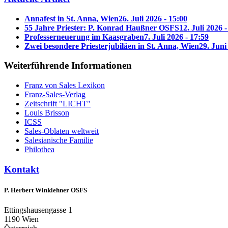
Annafest in St. Anna, Wien
26. Juli 2026 - 15:00
55 Jahre Priester: P. Konrad Haußner OSFS
12. Juli 2026 
Professerneuerung im Kaasgraben
7. Juli 2026 - 17:59
Zwei besondere Priesterjubiläen in St. Anna, Wien
29. Juni
Weiterführende Informationen
Franz von Sales Lexikon
Franz-Sales-Verlag
Zeitschrift "LICHT"
Louis Brisson
ICSS
Sales-Oblaten weltweit
Salesianische Familie
Philothea
Kontakt
P. Herbert Winklehner OSFS
Ettingshausengasse 1
1190 Wien