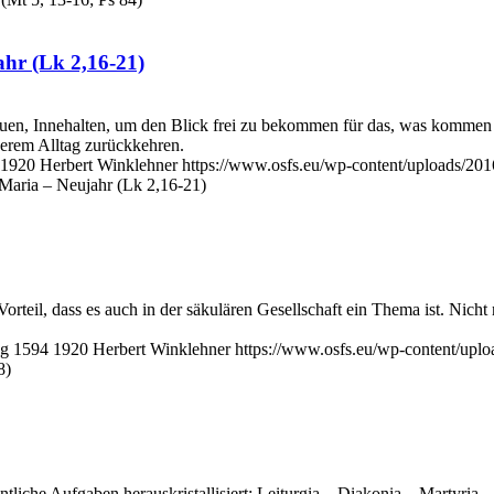
ahr (Lk 2,16-21)
en, Innehalten, um den Blick frei zu bekommen für das, was kommen wi
serem Alltag zurückkehren.
1920
Herbert Winklehner
https://www.osfs.eu/wp-content/uploads/20
 Maria – Neujahr (Lk 2,16-21)
orteil, dass es auch in der säkulären Gesellschaft ein Thema ist. Nich
pg
1594
1920
Herbert Winklehner
https://www.osfs.eu/wp-content/upl
8)
ntliche Aufgaben herauskristallisiert: Leiturgia – Diakonia – Martyri