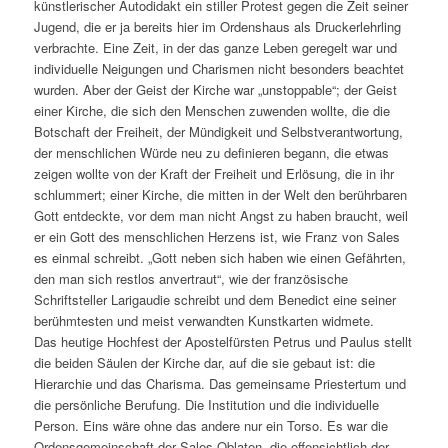
künstlerischer Autodidakt ein stiller Protest gegen die Zeit seiner
Jugend, die er ja bereits hier im Ordenshaus als Druckerlehrling
verbrachte. Eine Zeit, in der das ganze Leben geregelt war und
individuelle Neigungen und Charismen nicht besonders beachtet
wurden. Aber der Geist der Kirche war „unstoppable“; der Geist
einer Kirche, die sich den Menschen zuwenden wollte, die die
Botschaft der Freiheit, der Mündigkeit und Selbstverantwortung,
der menschlichen Würde neu zu definieren begann, die etwas
zeigen wollte von der Kraft der Freiheit und Erlösung, die in ihr
schlummert; einer Kirche, die mitten in der Welt den berührbaren
Gott entdeckte, vor dem man nicht Angst zu haben braucht, weil
er ein Gott des menschlichen Herzens ist, wie Franz von Sales
es einmal schreibt. „Gott neben sich haben wie einen Gefährten,
den man sich restlos anvertraut“, wie der französische
Schriftsteller Larigaudie schreibt und dem Benedict eine seiner
berühmtesten und meist verwandten Kunstkarten widmete.
Das heutige Hochfest der Apostelfürsten Petrus und Paulus stellt
die beiden Säulen der Kirche dar, auf die sie gebaut ist: die
Hierarchie und das Charisma. Das gemeinsame Priestertum und
die persönliche Berufung. Die Institution und die individuelle
Person. Eins wäre ohne das andere nur ein Torso. Es war die
Ordensgemeinschaft der Sales-Oblaten, die offensichtlich der