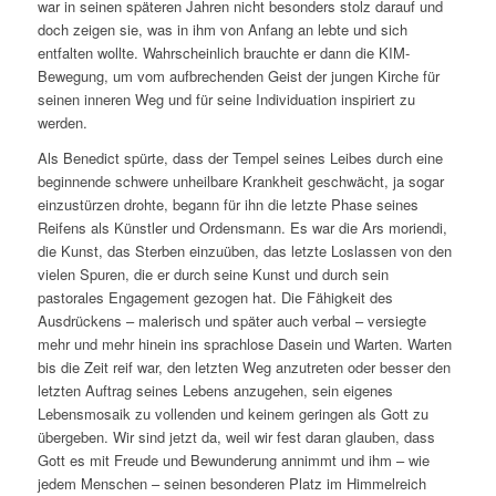
war in seinen späteren Jahren nicht besonders stolz darauf und
doch zeigen sie, was in ihm von Anfang an lebte und sich
entfalten wollte. Wahrscheinlich brauchte er dann die KIM-
Bewegung, um vom aufbrechenden Geist der jungen Kirche für
seinen inneren Weg und für seine Individuation inspiriert zu
werden.
Als Benedict spürte, dass der Tempel seines Leibes durch eine
beginnende schwere unheilbare Krankheit geschwächt, ja sogar
einzustürzen drohte, begann für ihn die letzte Phase seines
Reifens als Künstler und Ordensmann. Es war die Ars moriendi,
die Kunst, das Sterben einzuüben, das letzte Loslassen von den
vielen Spuren, die er durch seine Kunst und durch sein
pastorales Engagement gezogen hat. Die Fähigkeit des
Ausdrückens – malerisch und später auch verbal – versiegte
mehr und mehr hinein ins sprachlose Dasein und Warten. Warten
bis die Zeit reif war, den letzten Weg anzutreten oder besser den
letzten Auftrag seines Lebens anzugehen, sein eigenes
Lebensmosaik zu vollenden und keinem geringen als Gott zu
übergeben. Wir sind jetzt da, weil wir fest daran glauben, dass
Gott es mit Freude und Bewunderung annimmt und ihm – wie
jedem Menschen – seinen besonderen Platz im Himmelreich