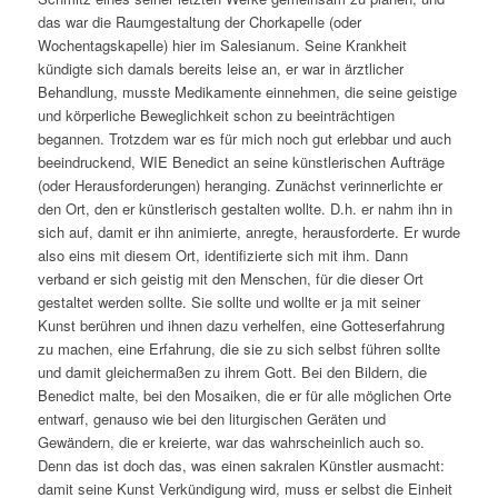
das war die Raumgestaltung der Chorkapelle (oder
Wochentagskapelle) hier im Salesianum. Seine Krankheit
kündigte sich damals bereits leise an, er war in ärztlicher
Behandlung, musste Medikamente einnehmen, die seine geistige
und körperliche Beweglichkeit schon zu beeinträchtigen
begannen. Trotzdem war es für mich noch gut erlebbar und auch
beeindruckend, WIE Benedict an seine künstlerischen Aufträge
(oder Herausforderungen) heranging. Zunächst verinnerlichte er
den Ort, den er künstlerisch gestalten wollte. D.h. er nahm ihn in
sich auf, damit er ihn animierte, anregte, herausforderte. Er wurde
also eins mit diesem Ort, identifizierte sich mit ihm. Dann
verband er sich geistig mit den Menschen, für die dieser Ort
gestaltet werden sollte. Sie sollte und wollte er ja mit seiner
Kunst berühren und ihnen dazu verhelfen, eine Gotteserfahrung
zu machen, eine Erfahrung, die sie zu sich selbst führen sollte
und damit gleichermaßen zu ihrem Gott. Bei den Bildern, die
Benedict malte, bei den Mosaiken, die er für alle möglichen Orte
entwarf, genauso wie bei den liturgischen Geräten und
Gewändern, die er kreierte, war das wahrscheinlich auch so.
Denn das ist doch das, was einen sakralen Künstler ausmacht:
damit seine Kunst Verkündigung wird, muss er selbst die Einheit