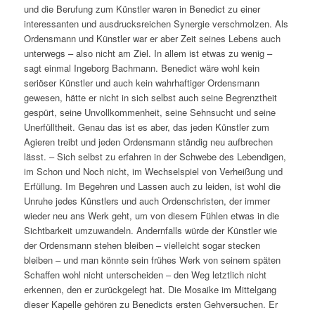
und die Berufung zum Künstler waren in Benedict zu einer
interessanten und ausdrucksreichen Synergie verschmolzen. Als
Ordensmann und Künstler war er aber Zeit seines Lebens auch
unterwegs – also nicht am Ziel. In allem ist etwas zu wenig –
sagt einmal Ingeborg Bachmann. Benedict wäre wohl kein
seriöser Künstler und auch kein wahrhaftiger Ordensmann
gewesen, hätte er nicht in sich selbst auch seine Begrenztheit
gespürt, seine Unvollkommenheit, seine Sehnsucht und seine
Unerfülltheit. Genau das ist es aber, das jeden Künstler zum
Agieren treibt und jeden Ordensmann ständig neu aufbrechen
lässt. – Sich selbst zu erfahren in der Schwebe des Lebendigen,
im Schon und Noch nicht, im Wechselspiel von Verheißung und
Erfüllung. Im Begehren und Lassen auch zu leiden, ist wohl die
Unruhe jedes Künstlers und auch Ordenschristen, der immer
wieder neu ans Werk geht, um von diesem Fühlen etwas in die
Sichtbarkeit umzuwandeln. Andernfalls würde der Künstler wie
der Ordensmann stehen bleiben – vielleicht sogar stecken
bleiben – und man könnte sein frühes Werk von seinem späten
Schaffen wohl nicht unterscheiden – den Weg letztlich nicht
erkennen, den er zurückgelegt hat. Die Mosaike im Mittelgang
dieser Kapelle gehören zu Benedicts ersten Gehversuchen. Er