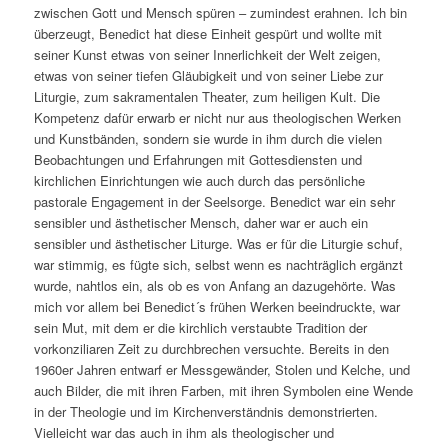
zwischen Gott und Mensch spüren – zumindest erahnen. Ich bin
überzeugt, Benedict hat diese Einheit gespürt und wollte mit
seiner Kunst etwas von seiner Innerlichkeit der Welt zeigen,
etwas von seiner tiefen Gläubigkeit und von seiner Liebe zur
Liturgie, zum sakramentalen Theater, zum heiligen Kult. Die
Kompetenz dafür erwarb er nicht nur aus theologischen Werken
und Kunstbänden, sondern sie wurde in ihm durch die vielen
Beobachtungen und Erfahrungen mit Gottesdiensten und
kirchlichen Einrichtungen wie auch durch das persönliche
pastorale Engagement in der Seelsorge. Benedict war ein sehr
sensibler und ästhetischer Mensch, daher war er auch ein
sensibler und ästhetischer Liturge. Was er für die Liturgie schuf,
war stimmig, es fügte sich, selbst wenn es nachträglich ergänzt
wurde, nahtlos ein, als ob es von Anfang an dazugehörte. Was
mich vor allem bei Benedict´s frühen Werken beeindruckte, war
sein Mut, mit dem er die kirchlich verstaubte Tradition der
vorkonziliaren Zeit zu durchbrechen versuchte. Bereits in den
1960er Jahren entwarf er Messgewänder, Stolen und Kelche, und
auch Bilder, die mit ihren Farben, mit ihren Symbolen eine Wende
in der Theologie und im Kirchenverständnis demonstrierten.
Vielleicht war das auch in ihm als theologischer und