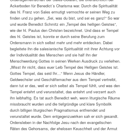
Ackerboden für Benedict´s Charisma war. Durch die Spiritualität
des hl. Franz von Sales ermutigt vermochte er seinen Weg zu
finden und zu gehen. „Sei, was du bist, und sei es ganz!“ So war
und wurde Benedict Schmitz ein „Tempel des heiligen Geistes“,
wie der hl. Paulus den Christen bezeichnet. Und dass er Tempel
des hl. Geistes ist, konnte er durch seine Berufung zum
Ordensmann in sich selbst mehr und mehr entdecken. Dabei
begleitete ihn die salesianische Spiritualität mit ihrer Achtung vor
der Individualität des Menschen und sie half ihn der
Menschwerdung Gottes in seinen Werken Ausdruck zu verleihen.
„Wisst ihr nicht, dass euer Leib Tempel des Heiligen Geistes ist.
Gottes Tempel, das seid Ihr…“ Wenn Jesus die Händler,
Geldwechsler und Geschäftemacher aus dem Tempel vertreibt,
dann tut er das, weil er sich selbst als Tempel fühlt, und was den
Tempel entehrt und verunstaltet, das entehrt und verzerrt auch
ihn leibhaftig. Es tat auch Benedict weh, wenn liturgische Räume
missbraucht wurden und die tiefgründige und klare Symbolik
durch billigen liturgischen Pragmatismus entfremdet und
verunstaltet wurde. Dem entgegenzuwirken sah er sich gesandt.
Ordensleben in der Nachfolge Jesu nach den evangelischen
Räten des Gehorsams, der ehelosen Keuschheit und der Armut