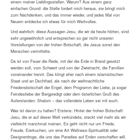
einem meiner Lieblingsstellen. Warum? Aus einem ganz
einfachen Grund: die Stelle fordert mich heraus, sie bringt mich
zum Nachdenken, und das immer wieder, und jedes Mal von
Neuem entdecke ich etwas für mich Wertvolles.
Und wahrlich: diese Aussagen Jesu, die wir da heute hörten, sind
sehr ungewöhnlich und entsprechen so gar nicht unseren
Vorstellungen von der frohen Botschaft, die Jesus sonst den
Menschen vermittelte.
Da ist von Feuer die Rede, mit der die Erde in Brand gesetzt
werden soll, vom Schwert und von der Zwietracht, die Familien
voneinander trennt. Das klingt eher nach einem islamistischen
Staat und an Dschihad, als nach der weihnachtliche
Friedensbotschaft der Engel, dem Programm der Liebe, ja sogar
Feindesliebe der Bergpredigt oder dem österlichen Gruß des
Auferstanden: Shalom – das vollendete Leben sei mit euch.
Was ist davon zu halten? Erstens: Hinter der frohen Botschaft
Jesu, die er auf dieser Welt verkündete, steckt viel mehr als wir
vielleicht manchmal meinen. Es geht nicht nur um Friede,
Freude, Eierkuchen, um eine Art Wellness-Spiritualität oder
Designerdroge, die uns das Paradies auf Erden verschaffen will.