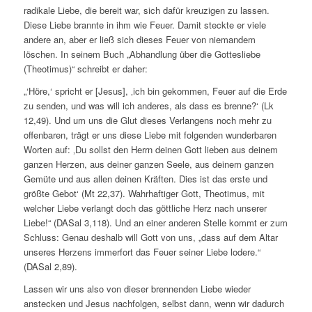
radikale Liebe, die bereit war, sich dafür kreuzigen zu lassen.
Diese Liebe brannte in ihm wie Feuer. Damit steckte er viele
andere an, aber er ließ sich dieses Feuer von niemandem
löschen. In seinem Buch „Abhandlung über die Gottesliebe
(Theotimus)“ schreibt er daher:
„‘Höre,‘ spricht er [Jesus], ‚ich bin gekommen, Feuer auf die Erde
zu senden, und was will ich anderes, als dass es brenne?‘ (Lk
12,49). Und um uns die Glut dieses Verlangens noch mehr zu
offenbaren, trägt er uns diese Liebe mit folgenden wunderbaren
Worten auf: ‚Du sollst den Herrn deinen Gott lieben aus deinem
ganzen Herzen, aus deiner ganzen Seele, aus deinem ganzen
Gemüte und aus allen deinen Kräften. Dies ist das erste und
größte Gebot‘ (Mt 22,37). Wahrhaftiger Gott, Theotimus, mit
welcher Liebe verlangt doch das göttliche Herz nach unserer
Liebe!“ (DASal 3,118). Und an einer anderen Stelle kommt er zum
Schluss: Genau deshalb will Gott von uns, „dass auf dem Altar
unseres Herzens immerfort das Feuer seiner Liebe lodere.“
(DASal 2,89).
Lassen wir uns also von dieser brennenden Liebe wieder
anstecken und Jesus nachfolgen, selbst dann, wenn wir dadurch