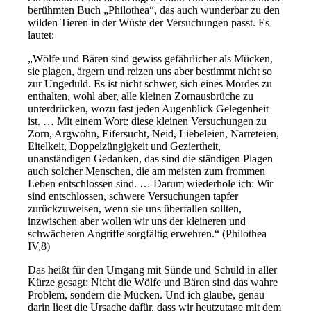
berühmten Buch „Philothea“, das auch wunderbar zu den
wilden Tieren in der Wüste der Versuchungen passt. Es
lautet:
„Wölfe und Bären sind gewiss gefährlicher als Mücken,
sie plagen, ärgern und reizen uns aber bestimmt nicht so
zur Ungeduld. Es ist nicht schwer, sich eines Mordes zu
enthalten, wohl aber, alle kleinen Zornausbrüche zu
unterdrücken, wozu fast jeden Augenblick Gelegenheit
ist. … Mit einem Wort: diese kleinen Versuchungen zu
Zorn, Argwohn, Eifersucht, Neid, Liebeleien, Narreteien,
Eitelkeit, Doppelzüngigkeit und Geziertheit,
unanständigen Gedanken, das sind die ständigen Plagen
auch solcher Menschen, die am meisten zum frommen
Leben entschlossen sind. … Darum wiederhole ich: Wir
sind entschlossen, schwere Versuchungen tapfer
zurückzuweisen, wenn sie uns überfallen sollten,
inzwischen aber wollen wir uns der kleineren und
schwächeren Angriffe sorgfältig erwehren.“ (Philothea
IV,8)
Das heißt für den Umgang mit Sünde und Schuld in aller
Kürze gesagt: Nicht die Wölfe und Bären sind das wahre
Problem, sondern die Mücken. Und ich glaube, genau
darin liegt die Ursache dafür, dass wir heutzutage mit dem