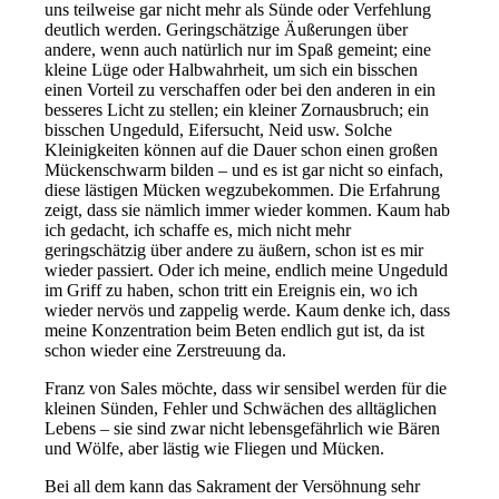
uns teilweise gar nicht mehr als Sünde oder Verfehlung
deutlich werden. Geringschätzige Äußerungen über
andere, wenn auch natürlich nur im Spaß gemeint; eine
kleine Lüge oder Halbwahrheit, um sich ein bisschen
einen Vorteil zu verschaffen oder bei den anderen in ein
besseres Licht zu stellen; ein kleiner Zornausbruch; ein
bisschen Ungeduld, Eifersucht, Neid usw. Solche
Kleinigkeiten können auf die Dauer schon einen großen
Mückenschwarm bilden – und es ist gar nicht so einfach,
diese lästigen Mücken wegzubekommen. Die Erfahrung
zeigt, dass sie nämlich immer wieder kommen. Kaum hab
ich gedacht, ich schaffe es, mich nicht mehr
geringschätzig über andere zu äußern, schon ist es mir
wieder passiert. Oder ich meine, endlich meine Ungeduld
im Griff zu haben, schon tritt ein Ereignis ein, wo ich
wieder nervös und zappelig werde. Kaum denke ich, dass
meine Konzentration beim Beten endlich gut ist, da ist
schon wieder eine Zerstreuung da.
Franz von Sales möchte, dass wir sensibel werden für die
kleinen Sünden, Fehler und Schwächen des alltäglichen
Lebens – sie sind zwar nicht lebensgefährlich wie Bären
und Wölfe, aber lästig wie Fliegen und Mücken.
Bei all dem kann das Sakrament der Versöhnung sehr