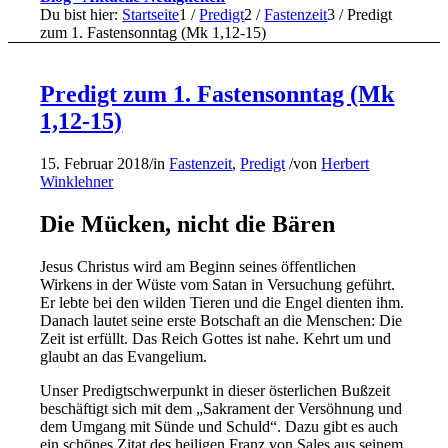
Du bist hier:
Startseite
1
/
Predigt
2
/
Fastenzeit
3
/
Predigt
zum 1. Fastensonntag (Mk 1,12-15)
Predigt zum 1. Fastensonntag (Mk
1,12-15)
15. Februar 2018
/
in
Fastenzeit
,
Predigt
/
von
Herbert
Winklehner
Die Mücken, nicht die Bären
Jesus Christus wird am Beginn seines öffentlichen
Wirkens in der Wüste vom Satan in Versuchung geführt.
Er lebte bei den wilden Tieren und die Engel dienten ihm.
Danach lautet seine erste Botschaft an die Menschen: Die
Zeit ist erfüllt. Das Reich Gottes ist nahe. Kehrt um und
glaubt an das Evangelium.
Unser Predigtschwerpunkt in dieser österlichen Bußzeit
beschäftigt sich mit dem „Sakrament der Versöhnung und
dem Umgang mit Sünde und Schuld“. Dazu gibt es auch
ein schönes Zitat des heiligen Franz von Sales aus seinem