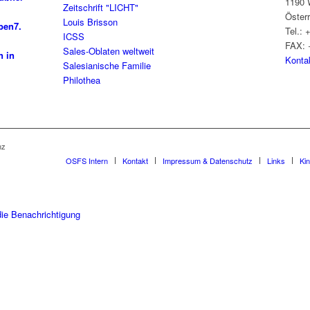
1190 
Zeitschrift "LICHT"
Öster
Louis Brisson
ben
7.
Tel.: 
ICSS
FAX: 
Sales-Oblaten weltweit
n in
Konta
Salesianische Familie
Philothea
nz
OSFS Intern
Kontakt
Impressum & Datenschutz
Links
Ki
die Benachrichtigung