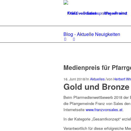
Franz von Sales
Wer wir sind
Blog - Aktuelle Neuigkeiten
Medienpreis für Pfarr
/
/
16. Juni 2018
in
Aktuelles
von
Herbert Wi
Gold und Bronze
Beim Pfarrmedienwettbewerb 2018 der E
die Pfarrgemeinde Franz von Sales den 1.
Internetseite
www.franzvonsales.at
.
In der Kategorie „Gesamtkonzept“ erzie
Verantwortlich für diese erfolgreiche M