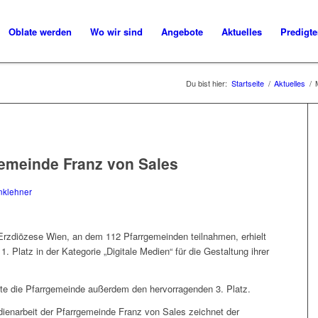
Oblate werden
Wo wir sind
Angebote
Aktuelles
Predigt
Du bist hier:
Startseite
/
Aktuelles
/
gemeinde Franz von Sales
nklehner
rzdiözese Wien, an dem 112 Pfarrgemeinden teilnahmen, erhielt
 Platz in der Kategorie „Digitale Medien“ für die Gestaltung ihrer
lte die Pfarrgemeinde außerdem den hervorragenden 3. Platz.
edienarbeit der Pfarrgemeinde Franz von Sales zeichnet der