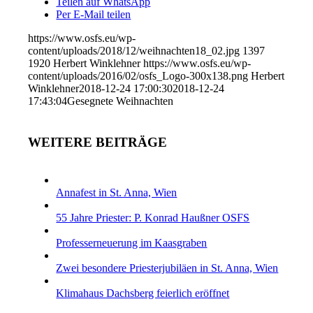
Teilen auf WhatsApp
Per E-Mail teilen
https://www.osfs.eu/wp-
content/uploads/2018/12/weihnachten18_02.jpg
1397
1920
Herbert Winklehner
https://www.osfs.eu/wp-
content/uploads/2016/02/osfs_Logo-300x138.png
Herbert
Winklehner
2018-12-24 17:00:30
2018-12-24
17:43:04
Gesegnete Weihnachten
WEITERE BEITRÄGE
Annafest in St. Anna, Wien
55 Jahre Priester: P. Konrad Haußner OSFS
Professerneuerung im Kaasgraben
Zwei besondere Priesterjubiläen in St. Anna, Wien
Klimahaus Dachsberg feierlich eröffnet