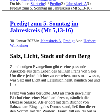
Du bist hier:
Startseite
1
/
Predigt
2
/
Jahreskreis A
3
/
Predigt zum 5. Sonntag im Jahreskreis (Mt 5,13-16)
Predigt zum 5. Sonntag im
Jahreskreis (Mt 5,13-16)
30. Januar 2023
/
in
Jahreskreis A
,
Predigt
/
von
Herbert
Winklehner
Salz, Licht, Stadt auf dem Berg
Zum heutigen Evangelium gibt es eine passende
Anekdote aus dem Leben des heiligen Franz von Sales.
Um diese jedoch leichter zu verstehen, muss man wissen,
was Salz und Licht auf Lateinisch heißt, nämlich Sal und
Lux.
Franz von Sales besuchte 1603 als frisch geweihter
Bischof eine seiner Nachbardiözesen, nämlich die
Diözese Saluzzo. Als er dort mit dem Bischof von
Saluzzo am Eingang des Domes stand, ließ ihm dieser
den Vortritt, mit den Worten: „Franz, tritt ein, du bist ja