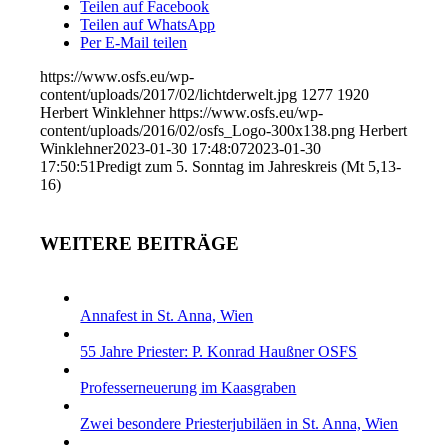
Teilen auf Facebook
Teilen auf WhatsApp
Per E-Mail teilen
https://www.osfs.eu/wp-
content/uploads/2017/02/lichtderwelt.jpg
1277
1920
Herbert Winklehner
https://www.osfs.eu/wp-
content/uploads/2016/02/osfs_Logo-300x138.png
Herbert
Winklehner
2023-01-30 17:48:07
2023-01-30
17:50:51
Predigt zum 5. Sonntag im Jahreskreis (Mt 5,13-
16)
WEITERE BEITRÄGE
Annafest in St. Anna, Wien
55 Jahre Priester: P. Konrad Haußner OSFS
Professerneuerung im Kaasgraben
Zwei besondere Priesterjubiläen in St. Anna, Wien