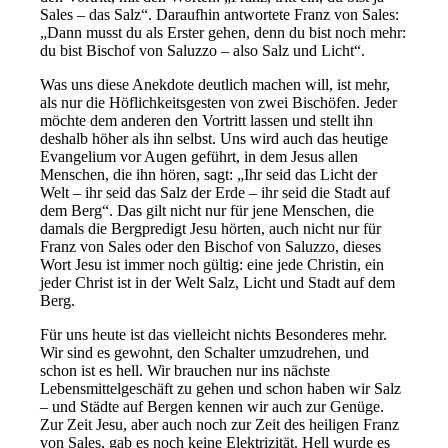
Sales – das Salz“. Daraufhin antwortete Franz von Sales:
„Dann musst du als Erster gehen, denn du bist noch mehr:
du bist Bischof von Saluzzo – also Salz und Licht“.
Was uns diese Anekdote deutlich machen will, ist mehr,
als nur die Höflichkeitsgesten von zwei Bischöfen. Jeder
möchte dem anderen den Vortritt lassen und stellt ihn
deshalb höher als ihn selbst. Uns wird auch das heutige
Evangelium vor Augen geführt, in dem Jesus allen
Menschen, die ihn hören, sagt: „Ihr seid das Licht der
Welt – ihr seid das Salz der Erde – ihr seid die Stadt auf
dem Berg“. Das gilt nicht nur für jene Menschen, die
damals die Bergpredigt Jesu hörten, auch nicht nur für
Franz von Sales oder den Bischof von Saluzzo, dieses
Wort Jesu ist immer noch gültig: eine jede Christin, ein
jeder Christ ist in der Welt Salz, Licht und Stadt auf dem
Berg.
Für uns heute ist das vielleicht nichts Besonderes mehr.
Wir sind es gewohnt, den Schalter umzudrehen, und
schon ist es hell. Wir brauchen nur ins nächste
Lebensmittelgeschäft zu gehen und schon haben wir Salz
– und Städte auf Bergen kennen wir auch zur Genüge.
Zur Zeit Jesu, aber auch noch zur Zeit des heiligen Franz
von Sales, gab es noch keine Elektrizität. Hell wurde es