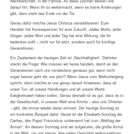
Nachbarschaft, in der Familie. All diese Zeichen weisen uns
darauf hin: Wenn ihr so weitermacht, wenn es keine Änderungen
gibt, dann steht das Ende vor der Tür.
Genau dafür möchte Jesus Christus sensibilisieren: Euer
Handeln hat Konsequenzen für eure Zukunft. Jedes Motto, jeder
Slogan, jedes Wort und jeder Tag hat eine Wirkung, die ihr
bedenken sollt – nicht nur für jetzt, sondern auch für künftige
Generationen.
Ein Zauberwort der heutigen Zeit ist „Nachhaltigkeit“. Dahinter
steckt die Frage: Wie müssen wir heute handeln, damit es den
Generationen nach uns mindestens genauso gut, wenn nicht
sogar besser geht als uns jetzt? Wenn Jesus vom Weltuntergang
spricht, dann möchte er uns genau darauf hinweisen, dass all
unser Tun, all unsere Handlungen und all unsere Worte
Ewigkeitswert haben sollen. Genau deshalb ist es gut, dass es in
der Gesellschaft, in unserer Welt eine Kirche – also uns Christen
– gibt, die immer wieder daran erinnert. Der heutige Sonntag ist
ein konkretes Beispiel dafür: Heute ist der Elisabeth-Sonntag der
Caritas, den Papst Franziskus umbenannt hat zum „Welttag der
Armen“. An diesem Sonntag sind wir aufgerufen, die große Armut
in der Welt, um uns herum, ihre vielen Gesichter wahrzunehmen,