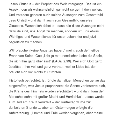
Jesus Christus – der Prophet des Weltuntergangs. Das ist ein
Aspekt, den wir wahrscheinlich gar nicht so gern hören wollen.
Und trotzdem gehören auch solche Aussagen zum Gesamtbild
Jesu Christi – und damit auch zum Gesamtbild unseres
Glaubens. Wesentlich dabei ist, dass alle diese Aussagen nicht
dazu da sind, uns Angst zu machen, sondern um uns etwas
Wichtiges und Wesentliches für unser Leben hier und jetzt
begreiflich zu machen.
„Wir brauchen keine Angst zu haben,“ meint auch der heilige
Franz von Sales, Gott „liebt ja mit unendlicher Liebe die Seele,
die sich ihm ganz überlässt“ (DASal 2,99). Wer sich Gott ganz
überlässt, ihm voll und ganz vertraut, weil er Liebe ist, der
braucht sich vor nichts zu fürchten.
Historisch betrachtet, ist für die damaligen Menschen genau das
eingetroffen, was Jesus prophezeite: die Sonne verfinsterte sich,
die Kräfte des Himmels wurden erschüttert – und dann kam der
Menschensohn mit großer Macht und Herrlichkeit. Jesus wurde
zum Tod am Kreuz verurteilt – der Karfreitag wurde zur
dunkelsten Stunde … aber am Ostermorgen erfolgte die
Auferstehung. „Himmel und Erde werden vergehen, aber meine