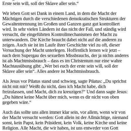
Erste sein will, soll der Sklave aller sein.“
Wir leben Gott sei Dank in einem Land, in dem die Macht der
Mächtigen durch die verschiedenen demokratischen Strukturen der
Gewaltentrennung im Großen und Ganzen ganz gut kontrolliert
wird. In sehr vielen Ländern ist das nicht der Fall, und ständig wird
versucht, die eingeführten Kontrollmechanismen der Macht zu
unterwandern. Die Kirche braucht dabei nicht auf die anderen zu
zeigen. Auch sie ist im Laufe ihrer Geschichte viel zu oft, dieser
Versuchung der Macht unterlegen. Hoffentlich lernen wir jetzt –
nach dem Supergau des sexuellen Missbrauchs, der ja nichts anderes
ist als Machtmissbrauch – dass es im Christentum nur eine wahre
Machtausübung gibt: „Wer bei euch der erste sein will, soll der
Sklave aller sein“. Alles andere ist Machtmissbrauch.
Als Jesus vor Pilatus stand und schwieg, sagte Pilatus: „Du sprichst
nicht mit mir? Weißt du nicht, dass ich Macht habe, dich
freizulassen, und Macht, dich zu kreuzigen?“ Und dann sagte Jesus:
„Du hättest keine Macht über mich, wenn es dir nicht von oben
gegeben wäre.“
Auch das sollte uns allen immer klar sein, vor allem, wenn wir von
der Macht versucht werden: Gott allein ist der Allmächtige, niemand
sonst, kein Papst, kein Präsident, kein Volk, keine Kirche und keine
Religion. Alle Macht, die wir haben, ist uns entweder von Gott