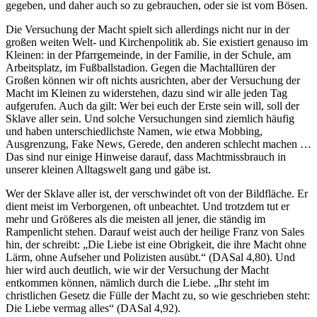
gegeben, und daher auch so zu gebrauchen, oder sie ist vom Bösen.
Die Versuchung der Macht spielt sich allerdings nicht nur in der
großen weiten Welt- und Kirchenpolitik ab. Sie existiert genauso im
Kleinen: in der Pfarrgemeinde, in der Familie, in der Schule, am
Arbeitsplatz, im Fußballstadion. Gegen die Machtallüren der
Großen können wir oft nichts ausrichten, aber der Versuchung der
Macht im Kleinen zu widerstehen, dazu sind wir alle jeden Tag
aufgerufen. Auch da gilt: Wer bei euch der Erste sein will, soll der
Sklave aller sein. Und solche Versuchungen sind ziemlich häufig
und haben unterschiedlichste Namen, wie etwa Mobbing,
Ausgrenzung, Fake News, Gerede, den anderen schlecht machen …
Das sind nur einige Hinweise darauf, dass Machtmissbrauch in
unserer kleinen Alltagswelt gang und gäbe ist.
Wer der Sklave aller ist, der verschwindet oft von der Bildfläche. Er
dient meist im Verborgenen, oft unbeachtet. Und trotzdem tut er
mehr und Größeres als die meisten all jener, die ständig im
Rampenlicht stehen. Darauf weist auch der heilige Franz von Sales
hin, der schreibt: „Die Liebe ist eine Obrigkeit, die ihre Macht ohne
Lärm, ohne Aufseher und Polizisten ausübt.“ (DASal 4,80). Und
hier wird auch deutlich, wie wir der Versuchung der Macht
entkommen können, nämlich durch die Liebe. „Ihr steht im
christlichen Gesetz die Fülle der Macht zu, so wie geschrieben steht:
Die Liebe vermag alles“ (DASal 4,92).