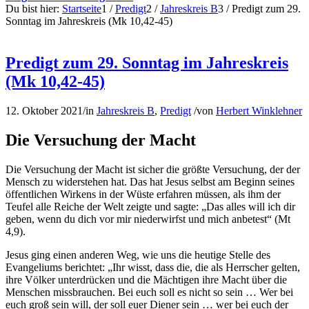
Du bist hier:
Startseite
1
/
Predigt
2
/
Jahreskreis B
3
/
Predigt zum 29.
Sonntag im Jahreskreis (Mk 10,42-45)
Predigt zum 29. Sonntag im Jahreskreis
(Mk 10,42-45)
12. Oktober 2021
/
in
Jahreskreis B
,
Predigt
/
von
Herbert Winklehner
Die Versuchung der Macht
Die Versuchung der Macht ist sicher die größte Versuchung, der der
Mensch zu widerstehen hat. Das hat Jesus selbst am Beginn seines
öffentlichen Wirkens in der Wüste erfahren müssen, als ihm der
Teufel alle Reiche der Welt zeigte und sagte: „Das alles will ich dir
geben, wenn du dich vor mir niederwirfst und mich anbetest“ (Mt
4,9).
Jesus ging einen anderen Weg, wie uns die heutige Stelle des
Evangeliums berichtet: „Ihr wisst, dass die, die als Herrscher gelten,
ihre Völker unterdrücken und die Mächtigen ihre Macht über die
Menschen missbrauchen. Bei euch soll es nicht so sein … Wer bei
euch groß sein will, der soll euer Diener sein … wer bei euch der