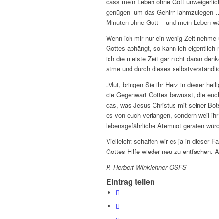
dass mein Leben ohne Gott unweigerlich 
genügen, um das Gehirn lahmzulegen … 
Minuten ohne Gott – und mein Leben wär
Wenn ich mir nur ein wenig Zeit nehme
Gottes abhängt, so kann ich eigentlich 
ich die meiste Zeit gar nicht daran denk
atme und durch dieses selbstverständli
„Mut, bringen Sie ihr Herz in dieser hei
die Gegenwart Gottes bewusst, die euch
das, was Jesus Christus mit seiner Bots
es von euch verlangen, sondern weil ihr
lebensgefährliche Atemnot geraten würd
Vielleicht schaffen wir es ja in dieser 
Gottes Hilfe wieder neu zu entfachen. 
P. Herbert Winklehner OSFS
Eintrag teilen