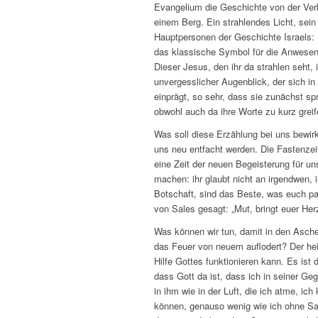
Evangelium die Geschichte von der Verk
einem Berg. Ein strahlendes Licht, se
Hauptpersonen der Geschichte Israels: 
das klassische Symbol für die Anwesen
Dieser Jesus, den ihr da strahlen seht, 
unvergesslicher Augenblick, der sich i
einprägt, so sehr, dass sie zunächst sp
obwohl auch da ihre Worte zu kurz grei
Was soll diese Erzählung bei uns bewir
uns neu entfacht werden. Die Fastenzeit
eine Zeit der neuen Begeisterung für 
machen: ihr glaubt nicht an irgendwen, 
Botschaft, sind das Beste, was euch p
von Sales gesagt: „Mut, bringt euer Herz
Was können wir tun, damit in den Asch
das Feuer von neuem auflodert? Der hei
Hilfe Gottes funktionieren kann. Es ist
dass Gott da ist, dass ich in seiner Geg
in ihm wie in der Luft, die ich atme, ic
können, genauso wenig wie ich ohne Sau