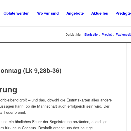
Oblate werden
Wo wir sind
Angebote
Aktuelles
Predigt
Du bist hier:
Startseite
/
Predigt
/
Fastenzeit
onntag (Lk 9,28b-36)
erung
ichbleibend groß – und das, obwohl die Eintrittskarten alles andere
aussagen kann, ob die Mannschaft auch erfolgreich sein wird. Der
as Feuer brennt.
 uns ein ähnliches Feuer der Begeisterung anzünden, allerdings
rn für Jesus Christus. Deshalb erzählt uns das heutige