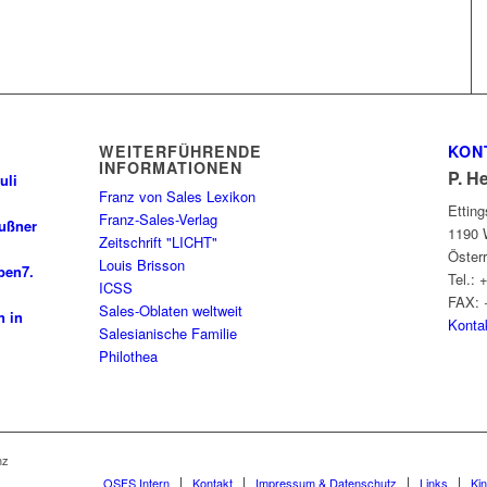
WEITERFÜHRENDE
KON
INFORMATIONEN
P. H
uli
Franz von Sales Lexikon
Ettin
Franz-Sales-Verlag
außner
1190 
Zeitschrift "LICHT"
Öster
Louis Brisson
ben
7.
Tel.: 
ICSS
FAX: 
Sales-Oblaten weltweit
n in
Konta
Salesianische Familie
Philothea
nz
OSFS Intern
Kontakt
Impressum & Datenschutz
Links
Ki