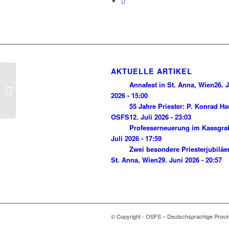
AKTUELLE ARTIKEL
Annafest in St. Anna, Wien
26. J
Franziskus – Franz von
2026 - 15:00
Sales
55 Jahre Priester: P. Konrad H
OSFS
12. Juli 2026 - 23:03
Professerneuerung im Kaasgra
Juli 2026 - 17:59
Zwei besondere Priesterjubiläe
St. Anna, Wien
29. Juni 2026 - 20:57
© Copyright - OSFS – Deutschsprachige Provi