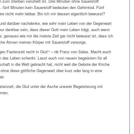
zum Sterben verurteilt ist. Drei Minuten ohne Sauerstoff
fünf Minuten kein Sauerstoff bedeuten den Gehirntod. Fünf
e nicht mehr lebbar. Bin ich mir dessen eigentlich bewusst?
 und darüber nachdenke, wie sehr mein Leben von der Gegenwart
nur dankbar sein, dass dieser Gott mein Leben trägt, auch wenn
e, genauso wie mir die meiste Zeit gar nicht bewusst ist, dass ich
che Atmen meinen Körper mit Sauerstoff versorge.
ligen Fastenzeit recht in Glut!“ – rät Franz von Sales. Macht euch
 das Leben schenkt. Lasst euch von neuem begeistern für all
chaft in die Welt gebracht hat, nicht weil die Gebote der Kirche
 ohne diese göttliche Gegenwart über kurz oder lang in eine
et.
Fastenzeit, die Glut unter der Asche unserer Begeisterung mit
Amen.