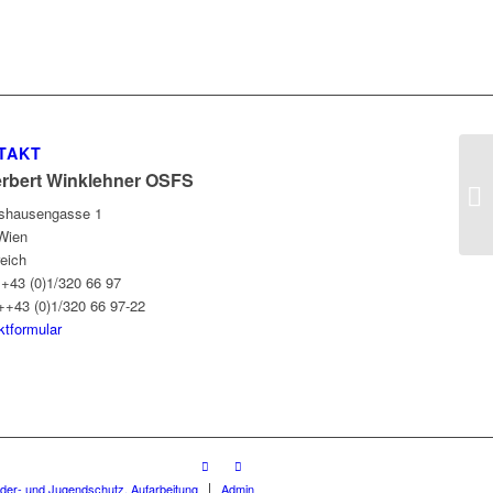
TAKT
erbert Winklehner OSFS
gshausengasse 1
Wien
reich
++43 (0)1/320 66 97
++43 (0)1/320 66 97-22
ktformular
nder- und Jugendschutz, Aufarbeitung
Admin