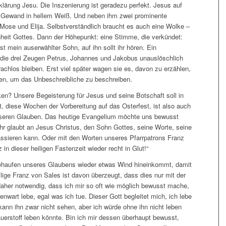
lärung Jesu. Die Inszenierung ist geradezu perfekt. Jesus auf
in Gewand in hellem Weiß. Und neben ihm zwei prominente
Mose und Elija. Selbstverständlich braucht es auch eine Wolke –
heit Gottes. Dann der Höhepunkt: eine Stimme, die verkündet:
ist mein auserwählter Sohn, auf ihn sollt ihr hören. Ein
n die drei Zeugen Petrus, Johannes und Jakobus unauslöschlich
rachlos bleiben. Erst viel später wagen sie es, davon zu erzählen,
fen, um das Unbeschreibliche zu beschreiben.
ken? Unsere Begeisterung für Jesus und seine Botschaft soll in
, diese Wochen der Vorbereitung auf das Osterfest, ist also auch
unseren Glauben. Das heutige Evangelium möchte uns bewusst
ihr glaubt an Jesus Christus, den Sohn Gottes, seine Worte, seine
assieren kann. Oder mit den Worten unseres Pfarrpatrons Franz
 in dieser heiligen Fastenzeit wieder recht in Glut!“
ehaufen unseres Glaubens wieder etwas Wind hineinkommt, damit
lige Franz von Sales ist davon überzeugt, dass dies nur mit der
 daher notwendig, dass ich mir so oft wie möglich bewusst mache,
enwart lebe, egal was ich tue. Dieser Gott begleitet mich, ich lebe
h kann ihn zwar nicht sehen, aber ich würde ohne ihn nicht leben
erstoff leben könnte. Bin ich mir dessen überhaupt bewusst,