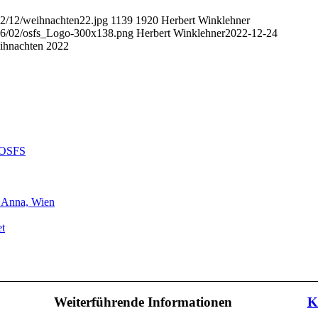
22/12/weihnachten22.jpg
1139
1920
Herbert Winklehner
016/02/osfs_Logo-300x138.png
Herbert Winklehner
2022-12-24
ihnachten 2022
r OSFS
. Anna, Wien
et
Weiterführende Informationen
K