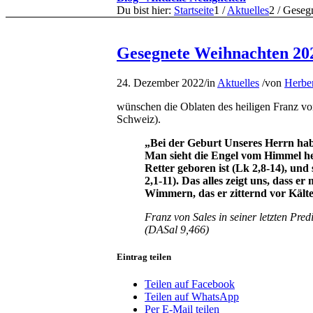
Du bist hier:
Startseite
1
/
Aktuelles
2
/
Geseg
Gesegnete Weihnachten 20
24. Dezember 2022
/
in
Aktuelles
/
von
Herbe
wünschen die Oblaten des heiligen Franz vo
Schweiz).
„
Bei der Geburt Unseres Herrn habe
Man sieht die Engel vom Himmel h
Retter geboren ist (Lk 2,8-14), un
2,1-11). Das alles zeigt uns, dass e
Wimmern, das er zitternd vor Kälte
Franz von Sales in seiner letzten Pr
(DASal 9,466)
Eintrag teilen
Teilen auf Facebook
Teilen auf WhatsApp
Per E-Mail teilen