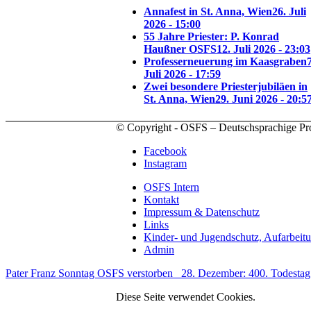
Annafest in St. Anna, Wien
26. Juli
2026 - 15:00
55 Jahre Priester: P. Konrad
Haußner OSFS
12. Juli 2026 - 23:03
Professerneuerung im Kaasgraben
7
Juli 2026 - 17:59
Zwei besondere Priesterjubiläen in
St. Anna, Wien
29. Juni 2026 - 20:5
© Copyright - OSFS – Deutschsprachige Pr
Facebook
Instagram
OSFS Intern
Kontakt
Impressum & Datenschutz
Links
Kinder- und Jugendschutz, Aufarbeit
Admin
Pater Franz Sonntag OSFS verstorben
28. Dezember: 400. Todestag 
Diese Seite verwendet Cookies.