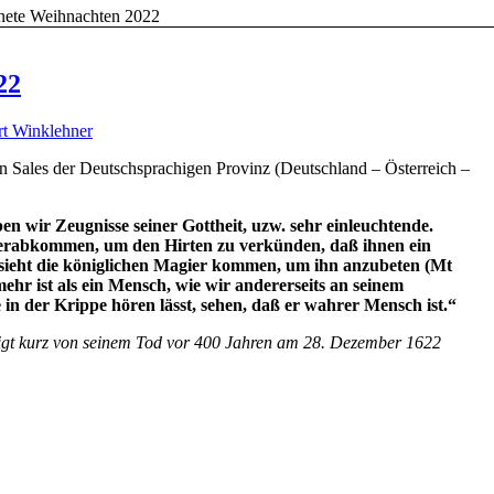
nete Weihnachten 2022
22
rt Winklehner
n Sales der Deutschsprachigen Provinz (Deutschland – Österreich –
n wir Zeugnisse seiner Gottheit, uzw. sehr einleuchtende.
erabkommen, um den Hirten zu verkünden, daß ihnen ein
d sieht die königlichen Magier kommen, um ihn anzubeten (Mt
r mehr ist als ein Mensch, wie wir andererseits an seinem
 in der Krippe hören lässt, sehen, daß er wahrer Mensch ist.“
edigt kurz von seinem Tod vor 400 Jahren am 28. Dezember 1622