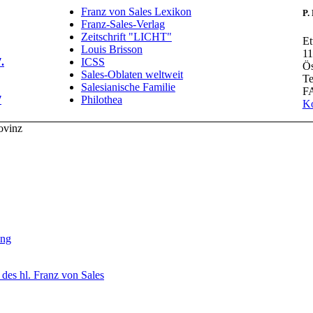
Franz von Sales Lexikon
P.
Franz-Sales-Verlag
Zeitschrift "LICHT"
Et
Louis Brisson
11
.
ICSS
Ös
Sales-Oblaten weltweit
Te
Salesianische Familie
FA
7
Philothea
Ko
ovinz
ung
des hl. Franz von Sales