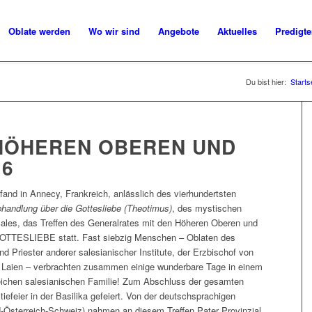
Oblate werden
Wo wir sind
Angebote
Aktuelles
Predigt
Du bist hier:
Starts
HÖHEREN OBEREN UND
16
fand in Annecy, Frankreich, anlässlich des vierhundertsten
handlung über die Gottesliebe (Theotimus)
, des mystischen
ales, das Treffen des Generalrates mit den Höheren Oberen und
TESLIEBE statt. Fast siebzig Menschen – Oblaten des
d Priester anderer salesianischer Institute, der Erzbischof von
nd Laien – verbrachten zusammen einige wunderbare Tage in einem
leichen salesianischen Familie! Zum Abschluss der gesamten
feier in der Basilika gefeiert. Von der deutschsprachigen
-Österreich-Schweiz) nahmen an diesem Treffen Pater Provinzial