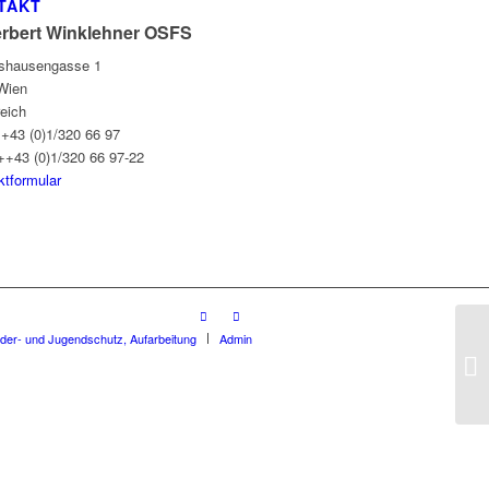
TAKT
erbert Winklehner OSFS
gshausengasse 1
Wien
reich
++43 (0)1/320 66 97
++43 (0)1/320 66 97-22
ktformular
nder- und Jugendschutz, Aufarbeitung
Admin