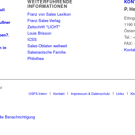
WEITERFÜHRENDE
KON
INFORMATIONEN
P. H
uli
Franz von Sales Lexikon
Ettin
Franz-Sales-Verlag
außner
1190 
Zeitschrift "LICHT"
Öster
Louis Brisson
ben
7.
Tel.: 
ICSS
FAX: 
Sales-Oblaten weltweit
n in
Konta
Salesianische Familie
Philothea
nz
OSFS Intern
Kontakt
Impressum & Datenschutz
Links
Ki
die Benachrichtigung