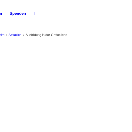
en
Spenden
eite
/
Aktuelles
/
Ausbildung in der Gottesliebe