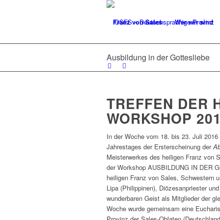
Franz von Sales
Wer wir sind
Ausbildung in der Gottesliebe
TREFFEN DER 
WORKSHOP 20
In der Woche vom 18. bis 23. Juli 2016 
Jahrestages der Ersterscheinung der
Ab
Meisterwerkes des heiligen Franz von S
der Workshop AUSBILDUNG IN DER GOT
heiligen Franz von Sales, Schwestern un
Lipa (Philippinen), Diözesanpriester u
wunderbaren Geist als Mitglieder der g
Woche wurde gemeinsam eine Eucharistie
Provinz der Sales-Oblaten (Deutschland