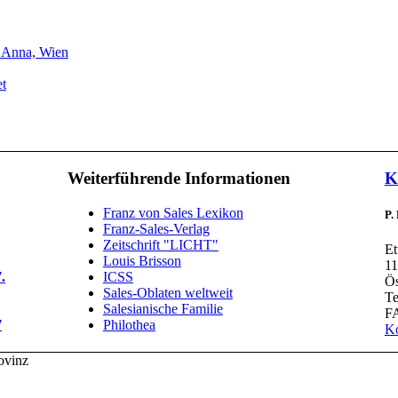
. Anna, Wien
et
Weiterführende Informationen
K
Franz von Sales Lexikon
P.
Franz-Sales-Verlag
Zeitschrift "LICHT"
Et
Louis Brisson
11
.
ICSS
Ös
Sales-Oblaten weltweit
Te
Salesianische Familie
FA
7
Philothea
Ko
ovinz