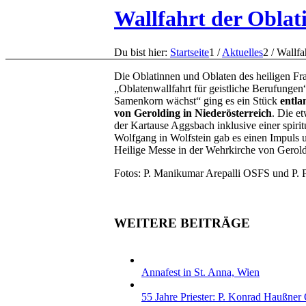
Wallfahrt der Oblat
Du bist hier:
Startseite
1
/
Aktuelles
2
/
Wallfa
Die Oblatinnen und Oblaten des heiligen Fr
„Oblatenwallfahrt für geistliche Berufungen
Samenkorn wächst“ ging es ein Stück
entla
von Gerolding in Niederösterreich
. Die e
der Kartause Aggsbach inklusive einer spiri
Wolfgang in Wolfstein gab es einen Impuls
Heilige Messe in der Wehrkirche von Gerol
Fotos: P. Manikumar Arepalli OSFS und P.
WEITERE BEITRÄGE
Annafest in St. Anna, Wien
55 Jahre Priester: P. Konrad Haußne