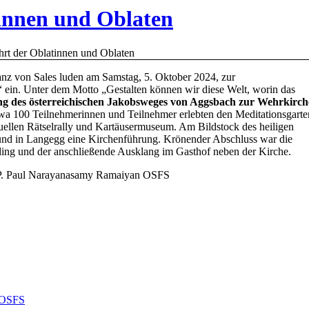
innen und Oblaten
hrt der Oblatinnen und Oblaten
anz von Sales luden am Samstag, 5. Oktober 2024, zur
“ ein. Unter dem Motto „Gestalten können wir diese Welt, worin das
ng des österreichischen Jakobsweges von Aggsbach zur Wehrkirch
twa 100 Teilnehmerinnen und Teilnehmer erlebten den Meditationsgarte
tuellen Rätselrally und Kartäusermuseum. Am Bildstock des heiligen
 und in Langegg eine Kirchenführung. Krönender Abschluss war die
ding und der anschließende Ausklang im Gasthof neben der Kirche.
P. Paul Narayanasamy Ramaiyan
OSFS
r OSFS