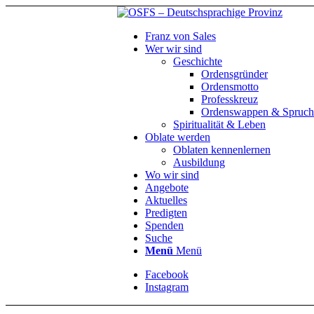
Franz von Sales
Wer wir sind
Geschichte
Ordensgründer
Ordensmotto
Professkreuz
Ordenswappen & Spruch
Spiritualität & Leben
Oblate werden
Oblaten kennenlernen
Ausbildung
Wo wir sind
Angebote
Aktuelles
Predigten
Spenden
Suche
Menü
Menü
Facebook
Instagram