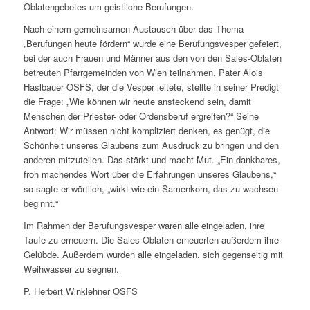
Oblatengebetes um geistliche Berufungen.
Nach einem gemeinsamen Austausch über das Thema
„Berufungen heute fördern“ wurde eine Berufungsvesper gefeiert,
bei der auch Frauen und Männer aus den von den Sales-Oblaten
betreuten Pfarrgemeinden von Wien teilnahmen. Pater Alois
Haslbauer OSFS, der die Vesper leitete, stellte in seiner Predigt
die Frage: „Wie können wir heute ansteckend sein, damit
Menschen der Priester- oder Ordensberuf ergreifen?“ Seine
Antwort: Wir müssen nicht kompliziert denken, es genügt, die
Schönheit unseres Glaubens zum Ausdruck zu bringen und den
anderen mitzuteilen. Das stärkt und macht Mut. „Ein dankbares,
froh machendes Wort über die Erfahrungen unseres Glaubens,“
so sagte er wörtlich, „wirkt wie ein Samenkorn, das zu wachsen
beginnt.“
Im Rahmen der Berufungsvesper waren alle eingeladen, ihre
Taufe zu erneuern. Die Sales-Oblaten erneuerten außerdem ihre
Gelübde. Außerdem wurden alle eingeladen, sich gegenseitig mit
Weihwasser zu segnen.
P. Herbert Winklehner OSFS