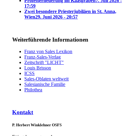
Professerneuerung im Kaasgraben
7. Juli 2026 -
17:59
Zwei besondere Priesterjubiläen in St. Anna,
Wien
29. Juni 2026 - 20:57
Weiterführende Informationen
Franz von Sales Lexikon
Franz-Sales-Verlag
Zeitschrift "LICHT"
Louis Brisson
ICSS
Sales-Oblaten weltweit
Salesianische Familie
Philothea
Kontakt
P. Herbert Winklehner OSFS