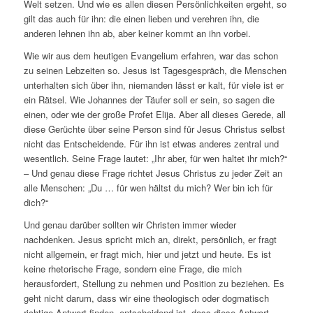
Welt setzen. Und wie es allen diesen Persönlichkeiten ergeht, so
gilt das auch für ihn: die einen lieben und verehren ihn, die
anderen lehnen ihn ab, aber keiner kommt an ihn vorbei.
Wie wir aus dem heutigen Evangelium erfahren, war das schon
zu seinen Lebzeiten so. Jesus ist Tagesgespräch, die Menschen
unterhalten sich über ihn, niemanden lässt er kalt, für viele ist er
ein Rätsel. Wie Johannes der Täufer soll er sein, so sagen die
einen, oder wie der große Profet Elija. Aber all dieses Gerede, all
diese Gerüchte über seine Person sind für Jesus Christus selbst
nicht das Entscheidende. Für ihn ist etwas anderes zentral und
wesentlich. Seine Frage lautet: „Ihr aber, für wen haltet ihr mich?“
– Und genau diese Frage richtet Jesus Christus zu jeder Zeit an
alle Menschen: „Du … für wen hältst du mich? Wer bin ich für
dich?“
Und genau darüber sollten wir Christen immer wieder
nachdenken. Jesus spricht mich an, direkt, persönlich, er fragt
nicht allgemein, er fragt mich, hier und jetzt und heute. Es ist
keine rhetorische Frage, sondern eine Frage, die mich
herausfordert, Stellung zu nehmen und Position zu beziehen. Es
geht nicht darum, dass wir eine theologisch oder dogmatisch
richtige Antwort finden, entscheidend ist, dass diese Antwort