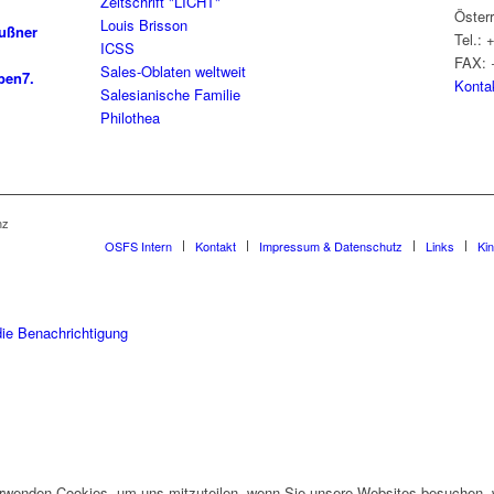
Zeitschrift "LICHT"
Öster
Louis Brisson
außner
Tel.: 
ICSS
FAX: 
Sales-Oblaten weltweit
ben
7.
Konta
Salesianische Familie
Philothea
nz
OSFS Intern
Kontakt
Impressum & Datenschutz
Links
Ki
die Benachrichtigung
erwenden Cookies, um uns mitzuteilen, wenn Sie unsere Websites besuchen, wi