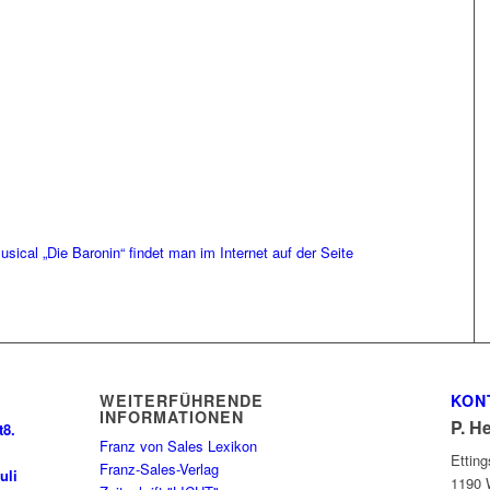
sical „Die Baronin“ findet man im Internet auf der Seite
WEITERFÜHRENDE
KON
INFORMATIONEN
P. H
t
8.
Franz von Sales Lexikon
Ettin
Franz-Sales-Verlag
uli
1190 