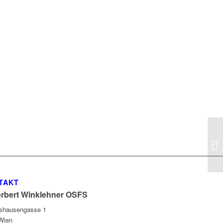
TAKT
erbert Winklehner OSFS
gshausengasse 1
Wien