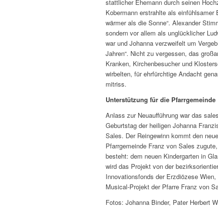
stattlicher Ehemann durch seinen Hoch
Kobermann erstrahlte als einfühlsamer 
wärmer als die Sonne“. Alexander Stimme
sondern vor allem als unglücklicher Lu
war und Johanna verzweifelt um Vergebun
Jahren“. Nicht zu vergessen, das groß
Kranken, Kirchenbesucher und Klostersch
wirbelten, für ehrfürchtige Andacht ge
mitriss.
Unterstützung für die Pfarrgemeinde
Anlass zur Neuaufführung war das sales
Geburtstag der heiligen Johanna Franzi
Sales. Der Reingewinn kommt den neuen
Pfarrgemeinde Franz von Sales zugute,
besteht: dem neuen Kindergarten in Gl
wird das Projekt von der bezirksorienti
Innovationsfonds der Erzdiözese Wien, s
Musical-Projekt der Pfarre Franz von Sa
Fotos: Johanna Binder, Pater Herbert 