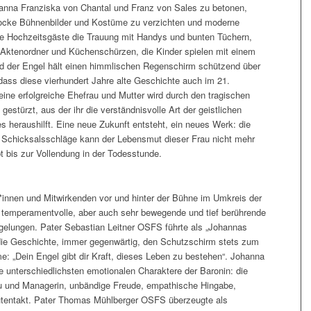
hanna Franziska von Chantal und Franz von Sales zu betonen,
rocke Bühnenbilder und Kostüme zu verzichten und moderne
e Hochzeitsgäste die Trauung mit Handys und bunten Tüchern,
 Aktenordner und Küchenschürzen, die Kinder spielen mit einem
und der Engel hält einen himmlischen Regenschirm schützend über
ass diese vierhundert Jahre alte Geschichte auch im 21.
 eine erfolgreiche Ehefrau und Mutter wird durch den tragischen
gestürzt, aus der ihr die verständnisvolle Art der geistlichen
 heraushilft. Eine neue Zukunft entsteht, ein neues Werk: die
r Schicksalsschläge kann der Lebensmut dieser Frau nicht mehr
bt bis zur Vollendung in der Todesstunde.
*innen und Mitwirkenden vor und hinter der Bühne im Umkreis der
e temperamentvolle, aber auch sehr bewegende und tief berührende
gelungen. Pater Sebastian Leitner OSFS führte als „Johannas
die Geschichte, immer gegenwärtig, den Schutzschirm stets zum
me: „Dein Engel gibt dir Kraft, dieses Leben zu bestehen“. Johanna
e unterschiedlichsten emotionalen Charaktere der Baronin: die
Frau und Managerin, unbändige Freude, empathische Hingabe,
nutentakt. Pater Thomas Mühlberger OSFS überzeugte als