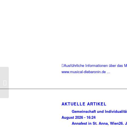
Ausführliche Informationen über das Mu
www.musical-diebaronin.de ...
Predigt zum 2.
Fastensonntag (Mt
17,1-9)
AKTUELLE ARTIKEL
Gemeinschaft und Individualitä
August 2026 - 16:24
Annafest in St. Anna, Wien
26. J