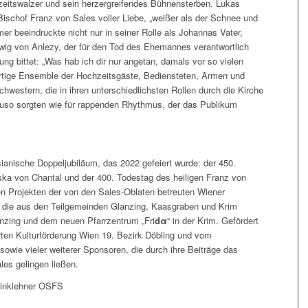
zeitswalzer und sein herzergreifendes Bühnensterben. Lukas
Bischof Franz von Sales voller Liebe, „weißer als der Schnee und
r beeindruckte nicht nur in seiner Rolle als Johannas Vater,
dwig von Anlezy, der für den Tod des Ehemannes verantwortlich
g bittet: „Was hab ich dir nur angetan, damals vor so vielen
artige Ensemble der Hochzeitsgäste, Bediensteten, Armen und
western, die in ihren unterschiedlichsten Rollen durch die Kirche
nauso sorgten wie für rappenden Rhythmus, der das Publikum
ianische Doppeljubiläum, das 2022 gefeiert wurde: der 450.
ska von Chantal und der 400. Todestag des heiligen Franz von
 Projekten der von den Sales-Oblaten betreuten Wiener
 die aus den Teilgemeinden Glanzing, Kaasgraben und Krim
anzing und dem neuen Pfarrzentrum „Fri
dα
“ in der Krim. Gefördert
erten Kulturförderung Wien 19. Bezirk Döbling und vom
owie vieler weiterer Sponsoren, die durch ihre Beiträge das
les gelingen ließen.
Winklehner OSFS