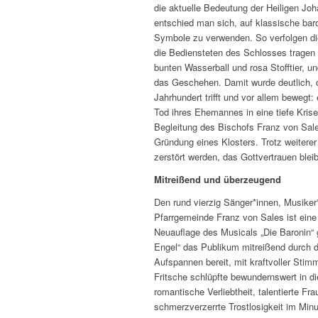
die aktuelle Bedeutung der Heiligen Jo
entschied man sich, auf klassische ba
Symbole zu verwenden. So verfolgen di
die Bediensteten des Schlosses tragen
bunten Wasserball und rosa Stofftier, 
das Geschehen. Damit wurde deutlich, d
Jahrhundert trifft und vor allem bewegt:
Tod ihres Ehemannes in eine tiefe Krise 
Begleitung des Bischofs Franz von Sales
Gründung eines Klosters. Trotz weitere
zerstört werden, das Gottvertrauen blei
Mitreißend und überzeugend
Den rund vierzig Sänger*innen, Musiker
Pfarrgemeinde Franz von Sales ist ein
Neuauflage des Musicals „Die Baronin“ 
Engel“ das Publikum mitreißend durch 
Aufspannen bereit, mit kraftvoller Stim
Fritsche schlüpfte bewundernswert in di
romantische Verliebtheit, talentierte 
schmerzverzerrte Trostlosigkeit im Mi