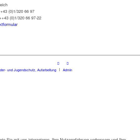
reich
++43 (0)1/320 66 97
++43 (0)1/320 66 97-22
ktformular
nder- und Jugendschutz, Aufarbeitung
Admin
e Sie mit uns interagieren, Ihre Nutzererfahrung verbessern und Ihre