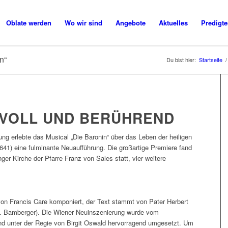
Oblate werden
Wo wir sind
Angebote
Aktuelles
Predigt
n“
Du bist hier:
Startseite
/
VOLL UND BERÜHREND
ng erlebte das Musical „Die Baronin“ über das Leben der heiligen
41) eine fulminante Neuaufführung. Die großartige Premiere fand
ger Kirche der Pfarre Franz von Sales statt, vier weitere
on Francis Care komponiert, der Text stammt von Pater Herbert
. Bamberger). Die Wiener Neuinszenierung wurde vom
nd unter der Regie von Birgit Oswald hervorragend umgesetzt. Um