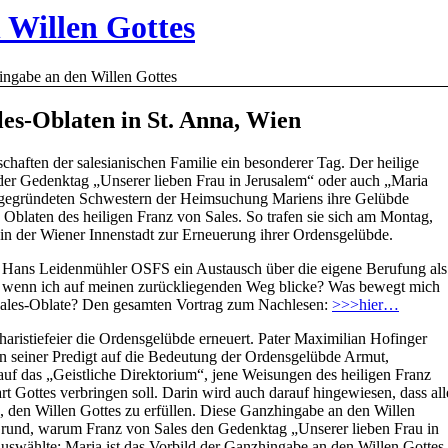
 Willen Gottes
ngabe an den Willen Gottes
es-Oblaten in St. Anna, Wien
haften der salesianischen Familie ein besonderer Tag. Der heilige
der Gedenktag „Unserer lieben Frau in Jerusalem“ oder auch „Maria
m gegründeten Schwestern der Heimsuchung Mariens ihre Gelübde
Oblaten des heiligen Franz von Sales. So trafen sie sich am Montag,
in der Wiener Innenstadt zur Erneuerung ihrer Ordensgelübde.
r Hans Leidenmühler OSFS ein Austausch über die eigene Berufung als
r, wenn ich auf meinen zurückliegenden Weg blicke? Was bewegt mich
 Sales-Oblate? Den gesamten Vortrag zum Nachlesen:
>>>hier…
istiefeier die Ordensgelübde erneuert. Pater Maximilian Hofinger
n seiner Predigt auf die Bedeutung der Ordensgelübde Armut,
uf das „Geistliche Direktorium“, jene Weisungen des heiligen Franz
 Gottes verbringen soll. Darin wird auch darauf hingewiesen, dass all
, den Willen Gottes zu erfüllen. Diese Ganzhingabe an den Willen
 Grund, warum Franz von Sales den Gedenktag „Unserer lieben Frau in
uswählte: Maria ist das Vorbild der Ganzhingabe an den Willen Gottes.