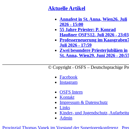
Aktuelle Artikel
Annafest in St. Anna, Wien
26. Juli
2026 - 15:00
55 Jahre Priester: P. Konrad
Haußner OSFS
12. Juli 2026 - 23:03
Professerneuerung im Kaasgraben
7
Juli 2026 - 17:59
Zwei besondere Priesterjubiläen in
St. Anna, Wien
29. Juni 2026 - 20:5
© Copyright - OSFS – Deutschsprachige Pr
Facebook
Instagram
OSFS Intern
Kontakt
Impressum & Datenschutz
Links
Kinder- und Jugendschutz, Aufarbeit
Admin
Provinzial Thomas Vanek im Vorstand der Superiorenkonferenz
Pre