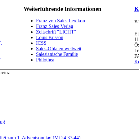
Weiterführende Informationen
K
Franz von Sales Lexikon
P.
Franz-Sales-Verlag
Zeitschrift "LICHT"
Et
Louis Brisson
11
.
ICSS
Ös
Sales-Oblaten weltweit
Te
Salesianische Familie
FA
7
Philothea
Ko
ovinz
ung
digt zum 1. Adventsonntag (Mt 24,37-44)