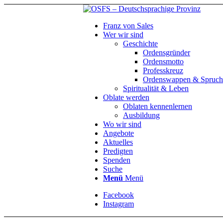
Franz von Sales
Wer wir sind
Geschichte
Ordensgründer
Ordensmotto
Professkreuz
Ordenswappen & Spruch
Spiritualität & Leben
Oblate werden
Oblaten kennenlernen
Ausbildung
Wo wir sind
Angebote
Aktuelles
Predigten
Spenden
Suche
Menü
Menü
Facebook
Instagram