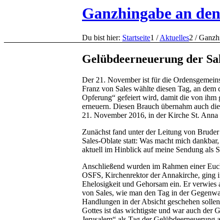
Ganzhingabe an den
Du bist hier:
Startseite
1
/
Aktuelles
2
/
Ganzhi
Gelübdeerneuerung der Sal
Der 21. November ist für die Ordensgemeinsc
Franz von Sales wählte diesen Tag, an dem 
Opferung“ gefeiert wird, damit die von ih
erneuern. Diesen Brauch übernahm auch die 
21. November 2016, in der Kirche St. Anna 
Zunächst fand unter der Leitung von Brude
Sales-Oblate statt: Was macht mich dankba
aktuell im Hinblick auf meine Sendung als
Anschließend wurden im Rahmen einer Euchar
OSFS, Kirchenrektor der Annakirche, ging i
Ehelosigkeit und Gehorsam ein. Er verwies a
von Sales, wie man den Tag in der Gegenwart
Handlungen in der Absicht geschehen sollen
Gottes ist das wichtigste und war auch der
Jerusalem“ als Tag der Gelübdeerneuerung a