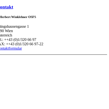
ontakt
 Herbert Winklehner OSFS
tingshausengasse 1
90 Wien
terreich
l.: ++43 (0)1/320 66 97
X: ++43 (0)1/320 66 97-22
ntaktformular