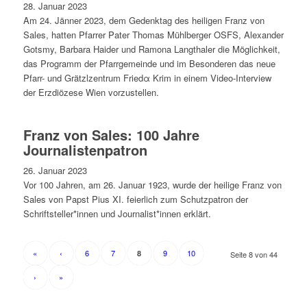
28. Januar 2023
Am 24. Jänner 2023, dem Gedenktag des heiligen Franz von
Sales, hatten Pfarrer Pater Thomas Mühlberger OSFS, Alexander
Gotsmy, Barbara Haider und Ramona Langthaler die Möglichkeit,
das Programm der Pfarrgemeinde und im Besonderen das neue
Pfarr- und Grätzlzentrum Friedα Krim in einem Video-Interview
der Erzdiözese Wien vorzustellen.
Franz von Sales: 100 Jahre
Journalistenpatron
26. Januar 2023
Vor 100 Jahren, am 26. Januar 1923, wurde der heilige Franz von
Sales von Papst Pius XI. feierlich zum Schutzpatron der
Schriftsteller*innen und Journalist*innen erklärt.
«
‹
6
7
9
10
8
Seite 8 von 44
›
»