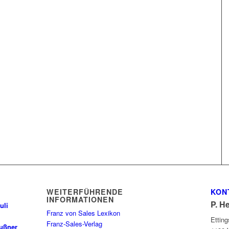
WEITERFÜHRENDE
KON
INFORMATIONEN
P. H
uli
Franz von Sales Lexikon
Ettin
Franz-Sales-Verlag
außner