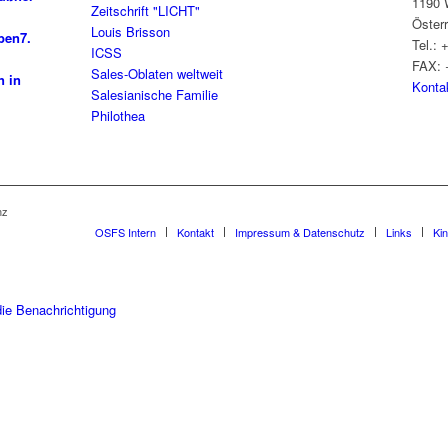
1190 
Zeitschrift "LICHT"
Öster
Louis Brisson
ben
7.
Tel.: 
ICSS
FAX: 
Sales-Oblaten weltweit
n in
Konta
Salesianische Familie
Philothea
nz
OSFS Intern
Kontakt
Impressum & Datenschutz
Links
Ki
die Benachrichtigung