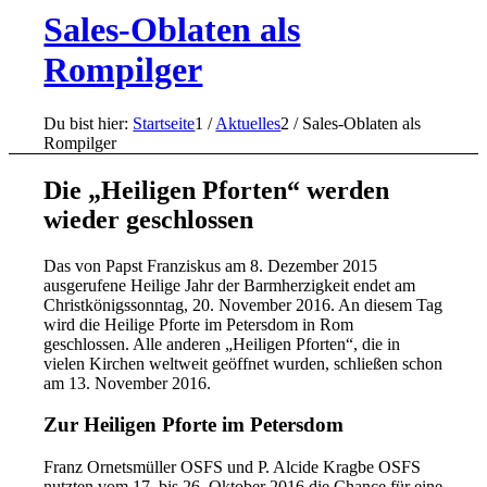
Sales-Oblaten als
Rompilger
Du bist hier:
Startseite
1
/
Aktuelles
2
/
Sales-Oblaten als
Rompilger
Die „Heiligen Pforten“ werden
wieder geschlossen
Das von Papst Franziskus am 8. Dezember 2015
ausgerufene Heilige Jahr der Barmherzigkeit endet am
Christkönigssonntag, 20. November 2016. An diesem Tag
wird die Heilige Pforte im Petersdom in Rom
geschlossen. Alle anderen „Heiligen Pforten“, die in
vielen Kirchen weltweit geöffnet wurden, schließen schon
am 13. November 2016.
Zur Heiligen Pforte im Petersdom
Franz Ornetsmüller OSFS und P. Alcide Kragbe OSFS
nutzten vom 17. bis 26. Oktober 2016 die Chance für eine