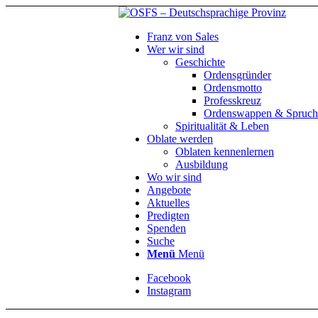
Franz von Sales
Wer wir sind
Geschichte
Ordensgründer
Ordensmotto
Professkreuz
Ordenswappen & Spruch
Spiritualität & Leben
Oblate werden
Oblaten kennenlernen
Ausbildung
Wo wir sind
Angebote
Aktuelles
Predigten
Spenden
Suche
Menü
Menü
Facebook
Instagram