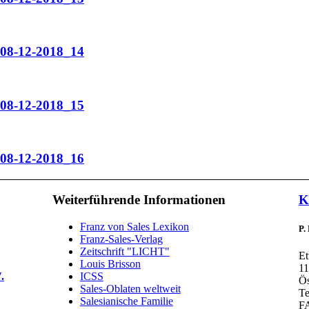
_08-12-2018_14
_08-12-2018_15
_08-12-2018_16
Weiterführende Informationen
K
Franz von Sales Lexikon
P.
Franz-Sales-Verlag
Zeitschrift "LICHT"
Et
Louis Brisson
11
.
ICSS
Ös
Sales-Oblaten weltweit
Te
Salesianische Familie
FA