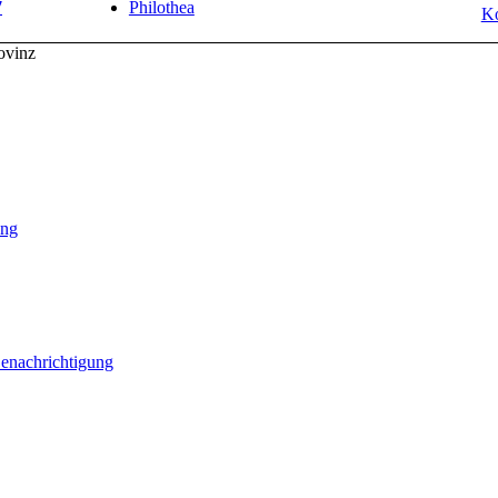
7
Philothea
Ko
ovinz
ung
Benachrichtigung