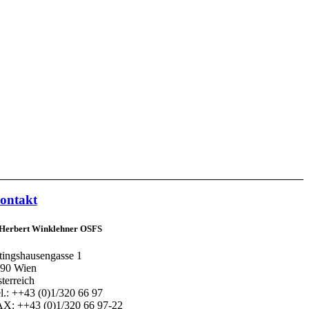
ontakt
 Herbert Winklehner OSFS
tingshausengasse 1
90 Wien
terreich
l.: ++43 (0)1/320 66 97
X: ++43 (0)1/320 66 97-22