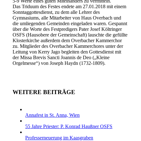
5-9 Werte eines guten Miteinanders zu vermitteln.
Das Triduum des Festes endete am 27.01.2018 mit einem
Sonntaggottesdienst, zu dem alle Lehrer des
Gymnasiums, alle Mitarbeiter von Haus Overbach und
die umliegenden Gemeinden eingeladen waren. Gespannt
über die Worte des Festpredigers Pater Josef Költringer
OSFS (Hausobere der Gemeinschaft) lauschte die gefüllte
Klosterkirche außerdem dem Overbacher Kammerchor
zu. Mitglieder des Overbacher Kammerchores unter der
Leitung von Kerry Jago begleiten den Gottesdienst mit
der Missa Brevis Sancti Joannis de Deo („Kleine
Orgelmesse“) von Joseph Haydn (1732-1809).
WEITERE BEITRÄGE
Annafest in St. Anna, Wien
55 Jahre Priester: P. Konrad Haußner OSFS
Professerneuerung im Kaasgraben