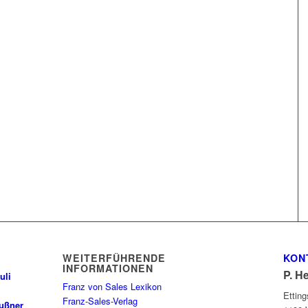
WEITERFÜHRENDE
KON
INFORMATIONEN
P. H
uli
Franz von Sales Lexikon
Ettin
Franz-Sales-Verlag
außner