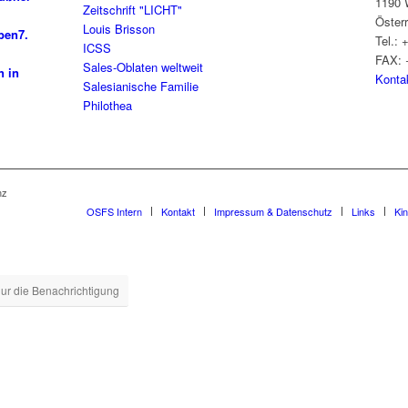
1190 
Zeitschrift "LICHT"
Öster
Louis Brisson
ben
7.
Tel.: 
ICSS
FAX: 
Sales-Oblaten weltweit
n in
Konta
Salesianische Familie
Philothea
nz
OSFS Intern
Kontakt
Impressum & Datenschutz
Links
Ki
ur die Benachrichtigung