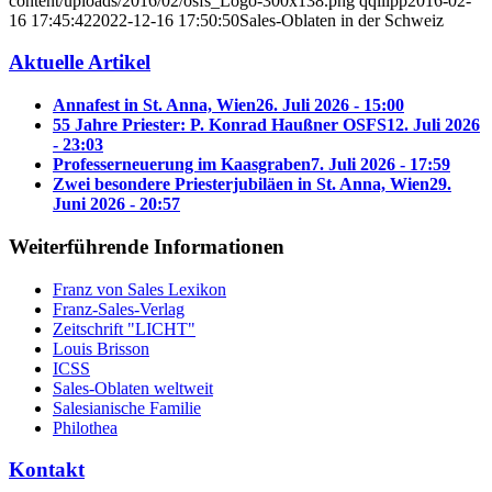
content/uploads/2016/02/osfs_Logo-300x138.png
qqilipp
2016-02-
16 17:45:42
2022-12-16 17:50:50
Sales-Oblaten in der Schweiz
Aktuelle Artikel
Annafest in St. Anna, Wien
26. Juli 2026 - 15:00
55 Jahre Priester: P. Konrad Haußner OSFS
12. Juli 2026
- 23:03
Professerneuerung im Kaasgraben
7. Juli 2026 - 17:59
Zwei besondere Priesterjubiläen in St. Anna, Wien
29.
Juni 2026 - 20:57
Weiterführende Informationen
Franz von Sales Lexikon
Franz-Sales-Verlag
Zeitschrift "LICHT"
Louis Brisson
ICSS
Sales-Oblaten weltweit
Salesianische Familie
Philothea
Kontakt