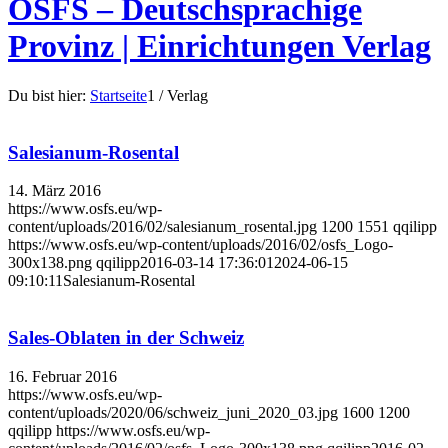
OSFS – Deutschsprachige
Provinz | Einrichtungen Verlag
Du bist hier:
Startseite
1
/
Verlag
Salesianum-Rosental
14. März 2016
https://www.osfs.eu/wp-
content/uploads/2016/02/salesianum_rosental.jpg
1200
1551
qqilipp
https://www.osfs.eu/wp-content/uploads/2016/02/osfs_Logo-
300x138.png
qqilipp
2016-03-14 17:36:01
2024-06-15
09:10:11
Salesianum-Rosental
Sales-Oblaten in der Schweiz
16. Februar 2016
https://www.osfs.eu/wp-
content/uploads/2020/06/schweiz_juni_2020_03.jpg
1600
1200
qqilipp
https://www.osfs.eu/wp-