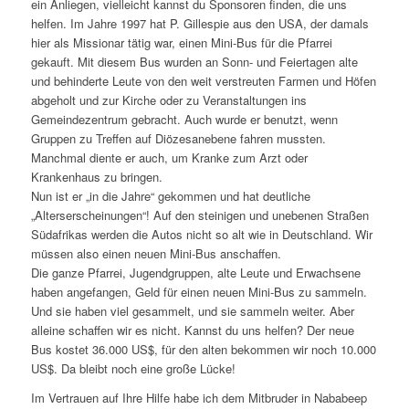
ein Anliegen, vielleicht kannst du Sponsoren finden, die uns
helfen. Im Jahre 1997 hat P. Gillespie aus den USA, der damals
hier als Missionar tätig war, einen Mini-Bus für die Pfarrei
gekauft. Mit diesem Bus wurden an Sonn- und Feiertagen alte
und behinderte Leute von den weit verstreuten Farmen und Höfen
abgeholt und zur Kirche oder zu Veranstaltungen ins
Gemeindezentrum gebracht. Auch wurde er benutzt, wenn
Gruppen zu Treffen auf Diözesanebene fahren mussten.
Manchmal diente er auch, um Kranke zum Arzt oder
Krankenhaus zu bringen.
Nun ist er „in die Jahre“ gekommen und hat deutliche
„Alterserscheinungen“! Auf den steinigen und unebenen Straßen
Südafrikas werden die Autos nicht so alt wie in Deutschland. Wir
müssen also einen neuen Mini-Bus anschaffen.
Die ganze Pfarrei, Jugendgruppen, alte Leute und Erwachsene
haben angefangen, Geld für einen neuen Mini-Bus zu sammeln.
Und sie haben viel gesammelt, und sie sammeln weiter. Aber
alleine schaffen wir es nicht. Kannst du uns helfen? Der neue
Bus kostet 36.000 US$, für den alten bekommen wir noch 10.000
US$. Da bleibt noch eine große Lücke!
Im Vertrauen auf Ihre Hilfe habe ich dem Mitbruder in Nababeep