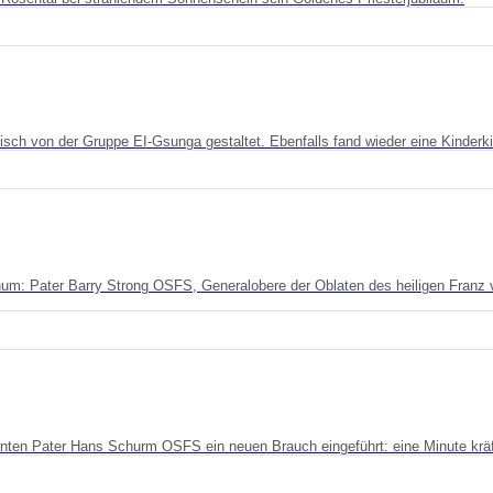
sch von der Gruppe EI-Gsunga gestaltet. Ebenfalls fand wieder eine Kinderkir
um: Pater Barry Strong OSFS, Generalobere der Oblaten des heiligen Franz v
nten Pater Hans Schurm OSFS ein neuen Brauch eingeführt: eine Minute kräft