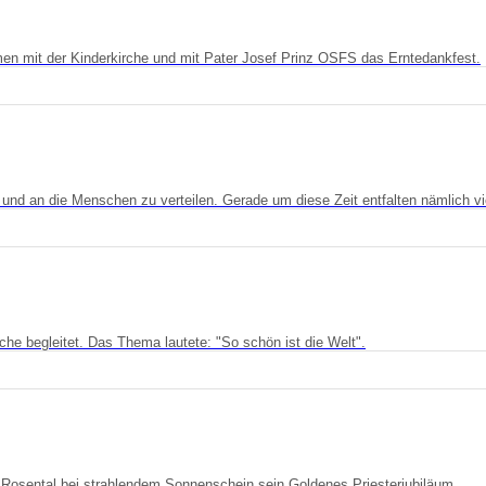
en mit der Kinderkirche und mit Pater Josef Prinz OSFS das Erntedankfest.
 und an die Menschen zu verteilen. Gerade um diese Zeit entfalten nämlich vie
che begleitet. Das Thema lautete: "So schön ist die Welt".
 Rosental bei strahlendem Sonnenschein sein Goldenes Priesterjubiläum.