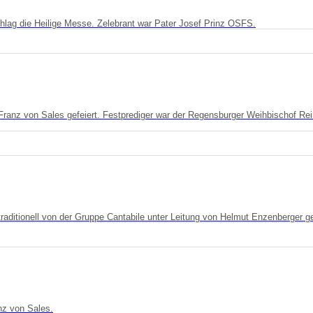
hlag die Heilige Messe. Zelebrant war Pater Josef Prinz OSFS.
Franz von Sales gefeiert. Festprediger war der Regensburger Weihbischof Re
aditionell von der Gruppe Cantabile unter Leitung von Helmut Enzenberger ge
nz von Sales.